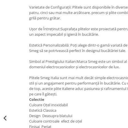
Varietate de Configurații: Plitele sunt disponibile în divers
patru, cinci sau mai multe arzătoare, precum și plite combi
grilă pentru grătar.
Ușor de Întreținut:Suprafața plitelor este proiectată pentru
un aspect impecabil și igienă în bucătărie.
Estetică Personalizabilă: Poți alege dintr-o gamă variată de cu
Smeg să se potrivească perfect în designul bucătăriei tale.
Simbol al Prestigiului Italian:Marca Smeg este un simbol al cal
domeniul electrocasnicelor și electrocasnicelor de lux.
Plitele Smeg Italia sunt mai mult decât simple electrocasnic
stil și un angajament pentru performanță în bucătărie. Cu 
de top, aceste plite italiene aduc pasiunea și rafinamentul It
pe care îl gătești.
Colectie
Culoare Oțel inoxidabil
Estetică Classica
Design Deasupra blatului
Culoare controale efect de oțel
Finisaj Periat