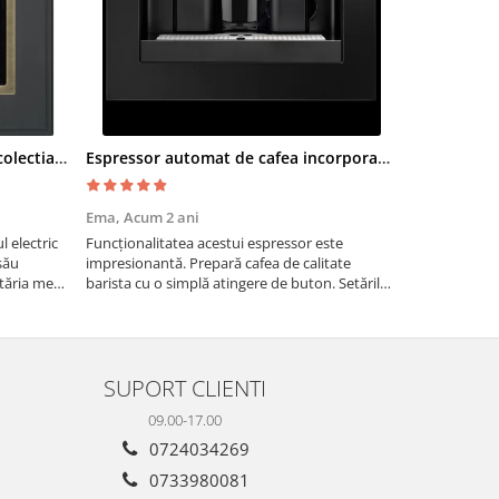
Cuptor electric SMEG SF700AO colectia Cortina
Espressor automat de cafea incorporabil De Dietrich Platinum
Moara cere
Ema,
Acum 2 ani
Paul G,
Acum
 electric
Funcționalitatea acestui espressor este
Recomand moa
său
impresionantă. Prepară cafea de calitate
are nevoie de
tăria mea,
barista cu o simplă atingere de buton. Setările
măcinarea cer
tirea
sunt ușor de personalizat, permițând ajustarea
fie pentru ac
intensității, temperaturii și cantității de cafea
dimensiuni. E
pentru a sa...
gospodărie!
SUPORT CLIENTI
09.00-17.00
0724034269
0733980081