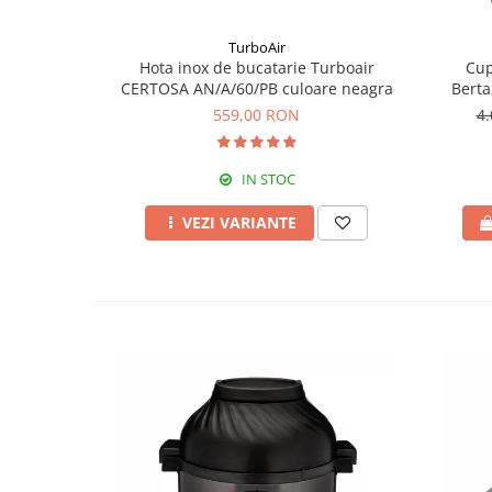
TurboAir
Hota inox de bucatarie Turboair
Cup
CERTOSA AN/A/60/PB culoare neagra
Berta
559,00 RON
4
IN STOC
VEZI VARIANTE