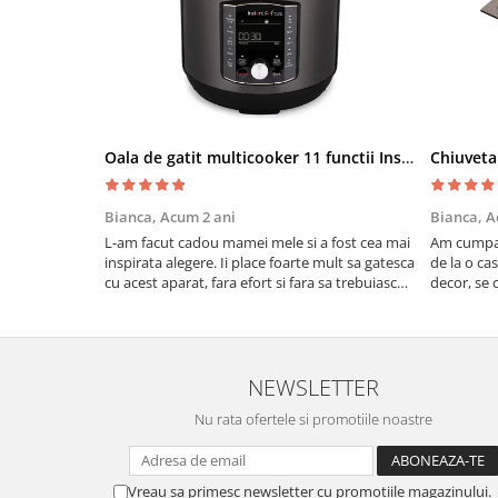
Oala de gatit multicooker 11 functii Instant Pot Pro Crisp 8 + Air Fryer 7.6 lt
Bianca,
Acum 2 ani
Bianca,
A
L-am facut cadou mamei mele si a fost cea mai
Am cumpar
inspirata alegere. Ii place foarte mult sa gatesca
de la o ca
cu acest aparat, fara efort si fara sa trebuiasca
decor, se c
sa tot invarta in cratita...ma gandesc serios sa
Calitate f
imi cumpar si eu! Recomand mult !
NEWSLETTER
Nu rata ofertele si promotiile noastre
Vreau sa primesc newsletter cu promotiile magazinului.