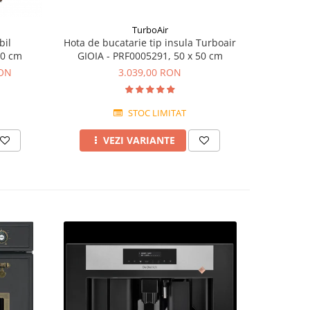
TurboAir
Hota de bucatarie tip insula Turboair
bil
Hota de bu
GIOIA - PRF0005291, 50 x 50 cm
60 cm
3.039,00 RON
RON
STOC LIMITAT
VEZI VARIANTE