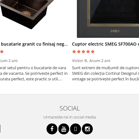
Chiuveta bucatarie granit cu finisaj negru perlat/cupru Steingran Art Copper cu dozator si baterie Quadron
cum 2 ani
Victor B,
Acum 2 ani
at setul pentru o bucatarie de vara
Sunt extrem de mulțumit de cuptorul
sa de vacanta. Se potriveste perfect in
SMEG din colecția Cortina! Designul 
urata perfect, este practic si util.
vintage se potrivește perfect în bucă
oarte buna, recomand cu drag !
iar funcțiile variate de gătit fac pregă
meselor o plăcere.
SOCIAL
Urmareste-ne in social media