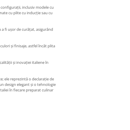
e configurații, inclusiv modele cu
nate cu plite cu inducție sau cu
 a fi ușor de curățat, asigurând
lori și finisaje, astfel încât plita
ității și inovației italiene în
e; ele reprezintă o declarație de
un design elegant și o tehnologie
aliei în fiecare preparat culinar