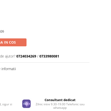
026
A IN COS
 de ajutor?
0724034269
/
0733980081
informatii
Distribuie
pe
Facebook
e
Consultant dedicat
, sigur si
Zilnic intre 9.30-19.00 Telefonic sau
whatsapp