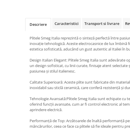
Caracteristici
Transport si livrare
Re
Descriere
Plitele Smeg Italia reprezintă o sinteză perfectă între pasiu
inovație tehnologică. Aceste electrocasnice de lux îmbină f
estetica sofisticată, aducând un gust autentic al Italiei în b
Design Italian Elegant: Plitele Smeg Italia sunt adevărate op
un design sofisticat, cu linii curate, finisaje atent selectate 
pasiunea și stilul italienesc.
Calitate Superioară: Aceste plite sunt fabricate din material
inoxidabil sau sticlă ceramică, care conferă rezistență și dur
Tehnologie Avansată:Plitele Smeg Italia sunt echipate cu t
oferind funcții avansate, cum ar fi control electronic al te
aprindere electrică.
Performanță de Top: Arzătoarele de înaltă performanță per
mâncărurilor, ceea ce face ca plitele să fie ideale pentru p