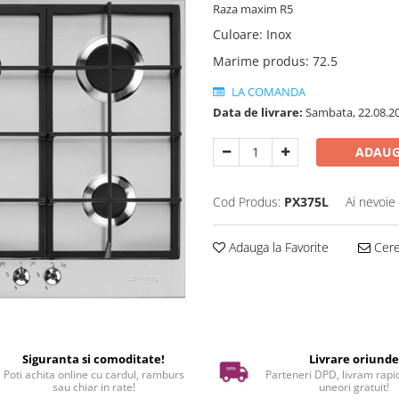
Raza maxim R5
Culoare
:
Inox
Marime produs
:
72.5
LA COMANDA
Data de livrare:
Sambata, 22.08.2
ADAUG
Cod Produs:
PX375L
Ai nevoie
Adauga la Favorite
Cere 
Siguranta si comoditate!
Livrare oriund
Poti achita online cu cardul, ramburs
Parteneri DPD, livram rapid
sau chiar in rate!
uneori gratuit!