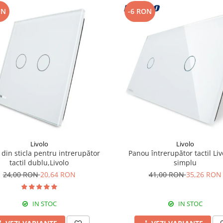
ON
-6 RON
Livolo
Livolo
din sticla pentru intrerupător
Panou întrerupător tactil Liv
tactil dublu,Livolo
simplu
24,00 RON
20,64 RON
41,00 RON
35,26 RON
IN STOC
IN STOC