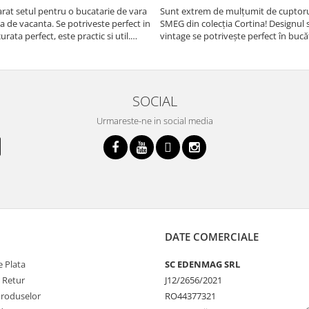
at setul pentru o bucatarie de vara
Sunt extrem de mulțumit de cuptorul
sa de vacanta. Se potriveste perfect in
SMEG din colecția Cortina! Designul 
urata perfect, este practic si util.
vintage se potrivește perfect în bucă
oarte buna, recomand cu drag !
iar funcțiile variate de gătit fac pregă
meselor o plăcere.
SOCIAL
Urmareste-ne in social media
DATE COMERCIALE
 Plata
SC EDENMAG SRL
e Retur
J12/2656/2021
Produselor
RO44377321