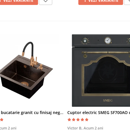
VEZI VARIANTE
VEZI VARIANTE
Chiuveta bucatarie granit cu finisaj negru perlat/cupru Steingran Art Copper cu dozator si baterie Quadron
cum 2 ani
Victor B,
Acum 2 ani