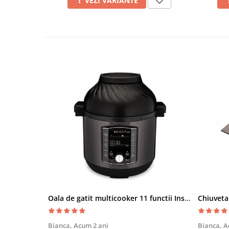
VEZI VARIANTE
Oala de gatit multicooker 11 functii Instant Pot Pro Crisp 8 + Air Fryer 7.6 lt
Bianca,
Acum 2 ani
Bianca,
A