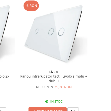
-6 RON
-6 RON
Livolo
olo 2x
Panou întrerupător tactil Livolo simplu +
Panou i
dublu
Li
41,00 RON
35,26 RON
4
IN STOC