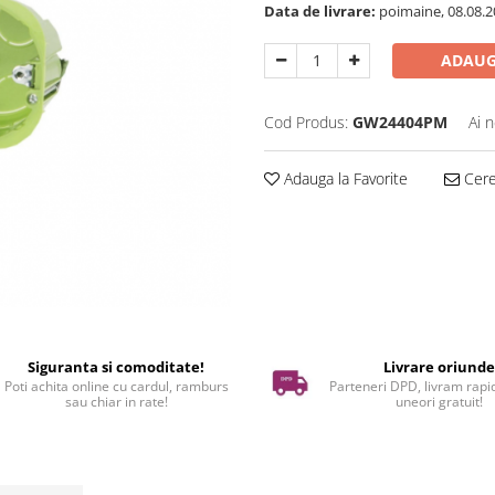
Data de livrare:
poimaine, 08.08.2
ADAUG
Cod Produs:
GW24404PM
Ai 
Adauga la Favorite
Cere 
Siguranta si comoditate!
Livrare oriund
Poti achita online cu cardul, ramburs
Parteneri DPD, livram rapid
sau chiar in rate!
uneori gratuit!