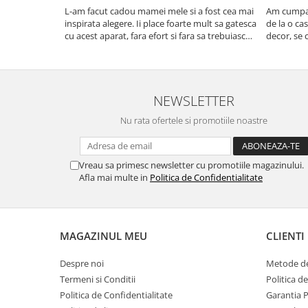
L-am facut cadou mamei mele si a fost cea mai
Am cumpar
inspirata alegere. Ii place foarte mult sa gatesca
de la o ca
cu acest aparat, fara efort si fara sa trebuiasca
decor, se c
sa tot invarta in cratita...ma gandesc serios sa
Calitate f
imi cumpar si eu! Recomand mult !
NEWSLETTER
Nu rata ofertele si promotiile noastre
Vreau sa primesc newsletter cu promotiile magazinului.
Afla mai multe in
Politica de Confidentialitate
MAGAZINUL MEU
CLIENTI
Despre noi
Metode de
Termeni si Conditii
Politica d
Politica de Confidentialitate
Garantia 