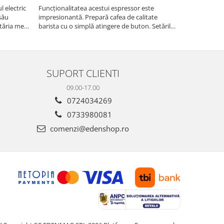
 electric
Funcționalitatea acestui espressor este
Recomand moa
său
impresionantă. Prepară cafea de calitate
are nevoie de
tăria mea,
barista cu o simplă atingere de buton. Setările
măcinarea cer
tirea
sunt ușor de personalizat, permițând ajustarea
fie pentru ac
intensității, temperaturii și cantității de cafea
dimensiuni. E
pentru a sa...
gospodărie!
SUPORT CLIENTI
09.00-17.00
0724034269
0733980081
comenzi@edenshop.ro