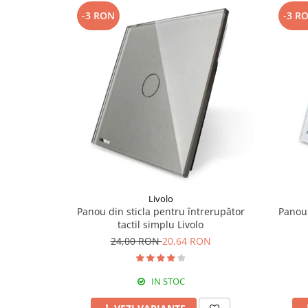
-3 RON
-3 R
Livolo
Panou din sticla pentru întrerupător
Panou 
tactil simplu Livolo
24,00 RON
20,64 RON
IN STOC