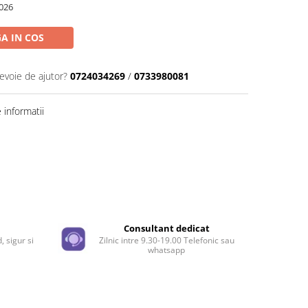
026
A IN COS
nevoie de ajutor?
0724034269
/
0733980081
informatii
e
Consultant dedicat
, sigur si
Zilnic intre 9.30-19.00 Telefonic sau
whatsapp