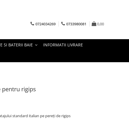
0724034269
0733980081
0,00
E SI BATERII BAIE
INFORMATII LIVRARE
pentru rigips
jului standard italian pe pereți de rigips