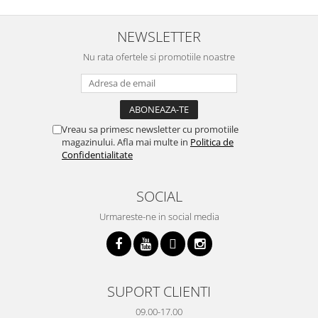
trebuiasca sa tot invarta in
practic si util. Calitate foarte
b
cratita...ma gandesc serios sa imi
buna, recomand cu drag !
v
cumpar si eu! Recomand mult !
m
NEWSLETTER
Nu rata ofertele si promotiile noastre
Vreau sa primesc newsletter cu promotiile
magazinului. Afla mai multe in
Politica de
Confidentialitate
SOCIAL
Urmareste-ne in social media
SUPORT CLIENTI
09.00-17.00