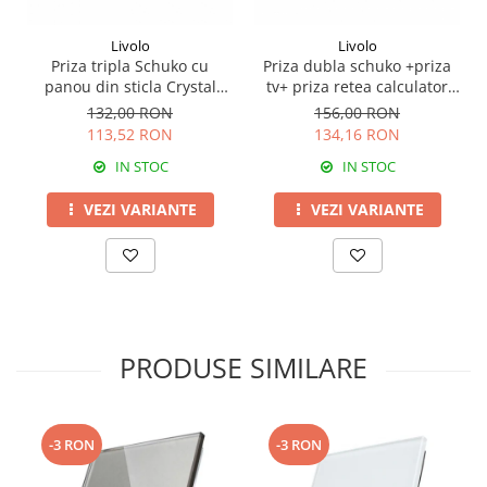
Livolo
Livolo
Priza tripla Schuko cu
Priza dubla schuko +priza
panou din sticla Crystal
tv+ priza retea calculator
Livolo
Livolo
132,00 RON
156,00 RON
113,52 RON
134,16 RON
IN STOC
IN STOC
VEZI VARIANTE
VEZI VARIANTE
PRODUSE SIMILARE
-3 RON
-3 RON