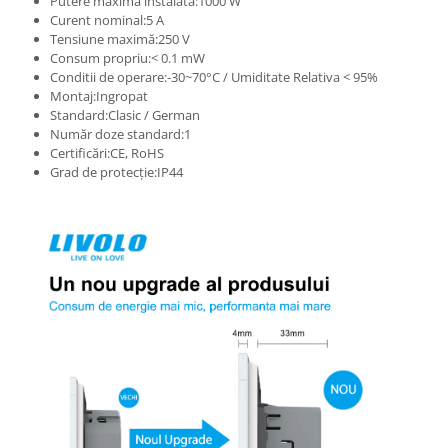
Putere maximă instalată:1000 W
Curent nominal:5 A
Tensiune maximă:250 V
Consum propriu:< 0.1 mW
Conditii de operare:-30~70°C / Umiditate Relativa < 95%
Montaj:Ingropat
Standard:Clasic / German
Număr doze standard:1
Certificări:CE, RoHS
Grad de protecție:IP44