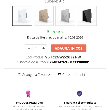
Culoare
: Alb
IN STOC
Data de livrare:
poimaine, 10.08.2026
ADAUGA IN COS
Cod Produs:
VL-FC2NWZ-2GS21-W
Ai nevoie de ajutor?
0724034269
/
0733980081
Adauga la Favorite
Cere informatii
PRODUSE PREMIUM!
Siguranta si comoditate!
Garantam calitatea tuturor
Poti achita online cu cardul, ramburs
produselor de pe site!
sau chiar in rate!