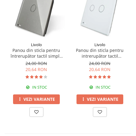
Livolo
Livolo
Panou din sticla pentru
Panou din sticla pentru
întrerupător tactil simplu
intrerupător tactil
Livolo
dublu,Livolo
24,00 RON
24,00 RON
20,64 RON
20,64 RON
IN STOC
IN STOC
VEZI VARIANTE
VEZI VARIANTE