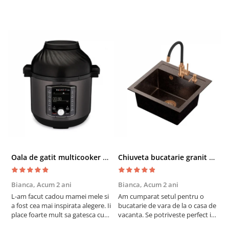
Oala de gatit multicooker 11 functii Instant Pot Pro Crisp 8 + Air Fryer 7.6 lt
Chiuveta bucatarie granit cu finisaj negru perlat/cupru Steingran Art Copper cu dozator si baterie Quadron
Bianca,
Acum 2 ani
Bianca,
Acum 2 ani
V
L-am facut cadou mamei mele si
Am cumparat setul pentru o
S
a fost cea mai inspirata alegere. Ii
bucatarie de vara de la o casa de
c
place foarte mult sa gatesca cu
vacanta. Se potriveste perfect in
c
acest aparat, fara efort si fara sa
decor, se curata perfect, este
v