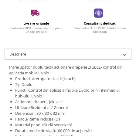
Livrare oriunde
Consultant dedicat
Parteneri DPD, livram rapid, sigur si
Zilnic intre 9.30-19.00 Telefonic sau
uneori gratuit!
whatsapp
Descriere
Intrerupător dublu tactil actionare draperie ZIGBEE- control din
aplicatia mobila Livolo
Produs:Intrerupator tactil (touch)
Tip:Dublu
Functii:Control din aplicatia mobila Livolo prin intermediul
hub-ului Livolo
Actionare draperii, jaluzele
Utilizare:Rezidential / General
Dimensiuni:80 x 80 x 32 mm
Panou/Rama inclus(a):Da
Material panou:Sticlă securizată
Durata medie de viață:100.000 de acționări