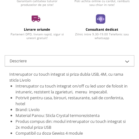
Garantam calitatea tuturor
Poti achita online cu cardul, ramburs
produselor de pe site!
sau chiar in rate!
Livrare oriunde
Consultant dedicat
Parteneri DPD, livram rapid, sigur si
Zilnic intre 9.30-19.00 Telefonic sau
uneori gratuit!
whatsapp
Descriere
Intrerupator cu touch integrat si priza dubla USB, 4M, cu rama
sticla Livolo
Intrerupator cu touch integrat on/off cu led usor de folosit in
intuneric, rezistent la zgarieturi, mereu impecabil.
Potrivit pentru casa, birouri, restaurante, sali de conferinta,
hotel
Brand: Livolo
Material Panou: Sticla Crystal termorezistenta
Produs compus din: modul intrerupator cu touch integrat si
2x modul priza USB
Compatibil cu doza Gewiss 4 module