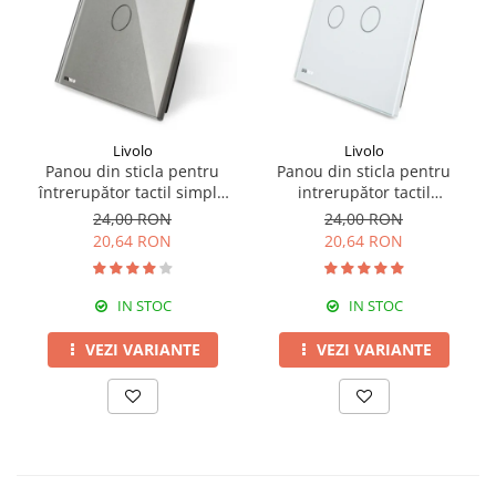
Livolo
Livolo
Panou din sticla pentru
Panou din sticla pentru
întrerupător tactil simplu
intrerupător tactil
Livolo
dublu,Livolo
24,00 RON
24,00 RON
20,64 RON
20,64 RON
IN STOC
IN STOC
VEZI VARIANTE
VEZI VARIANTE