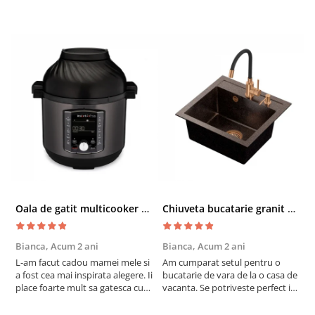
Oala de gatit multicooker 11 functii Instant Pot Pro Crisp 8 + Air Fryer 7.6 lt
Chiuveta bucatarie granit cu finisaj negru perlat/cupru Steingran Art Copper cu dozator si baterie Quadron
Bianca,
Acum 2 ani
Bianca,
Acum 2 ani
V
L-am facut cadou mamei mele si
Am cumparat setul pentru o
S
a fost cea mai inspirata alegere. Ii
bucatarie de vara de la o casa de
c
place foarte mult sa gatesca cu
vacanta. Se potriveste perfect in
c
acest aparat, fara efort si fara sa
decor, se curata perfect, este
v
trebuiasca sa tot invarta in
practic si util. Calitate foarte
b