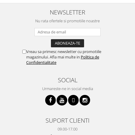
cratita...ma gandesc serios sa imi
buna, recomand cu drag !
v
cumpar si eu! Recomand mult !
m
NEWSLETTER
Nu rata ofertele si promotiile noastre
Vreau sa primesc newsletter cu promotiile
magazinului. Afla mai multe in
Politica de
Confidentialitate
SOCIAL
Urmareste-ne in social media
SUPORT CLIENTI
09.00-17.00