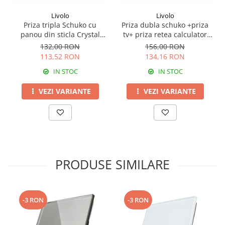
Livolo
Livolo
Priza tripla Schuko cu
Priza dubla schuko +priza
panou din sticla Crystal
tv+ priza retea calculator
Livolo
Livolo
132,00 RON
156,00 RON
113,52 RON
134,16 RON
IN STOC
IN STOC
VEZI VARIANTE
VEZI VARIANTE
PRODUSE SIMILARE
-3 RON
-3 RON