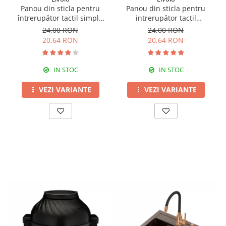
Panou din sticla pentru
Panou din sticla pentru
întrerupător tactil simplu
intrerupător tactil
Livolo
dublu,Livolo
24,00 RON
24,00 RON
20,64 RON
20,64 RON
IN STOC
IN STOC
VEZI VARIANTE
VEZI VARIANTE