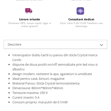
Livrare oriunde
Consultant dedicat
Parteneri DPD, livram rapid, sigur si
Zilnic intre 9.30-19.00 Telefonic sau
uneori gratuit!
whatsapp
Descriere
Intrerupator dublu tactil cu panou din sticla Crystal marca
Livolo
dispune de doua pozitii on/off semnalizate prin led rosu si
albastru
design modern, rezistent la apa, zgarieturi si umiditate
ideal pentru case, birouri, magazine
Material Panou: Sticla Crystal termorezistenta
Dimensiune: 80mm*80mm*40mm
Tensiune maxima: 250 V
Curent maxim: 5 A
Consum propriu: mai putin de 0.1mW