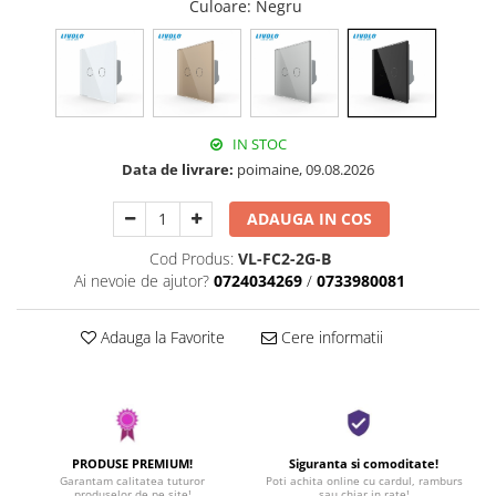
Culoare
: Negru
IN STOC
Data de livrare:
poimaine, 09.08.2026
ADAUGA IN COS
Cod Produs:
VL-FC2-2G-B
Ai nevoie de ajutor?
0724034269
/
0733980081
Adauga la Favorite
Cere informatii
PRODUSE PREMIUM!
Siguranta si comoditate!
Garantam calitatea tuturor
Poti achita online cu cardul, ramburs
produselor de pe site!
sau chiar in rate!