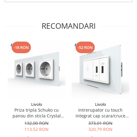
RECOMANDARI
-18 RON
-52 RON
Livolo
Livolo
Priza tripla Schuko cu
Intrerupator cu touch
panou din sticla Crystal
integrat cap scara/cruce
Livolo
Zigbee si priza dubla USB,
132,00 RON
373,01 RON
4M, cu rama sticla Livolo
113,52 RON
320,79 RON