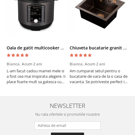
Oala de gatit multicooker 11 functii Instant Pot Pro Crisp 8 + Air Fryer 7.6 lt
Chiuveta bucatarie granit cu finisaj negru perlat/cupru Steingran Art Copper cu dozator si baterie Quadron
Bianca,
Acum 2 ani
Bianca,
Acum 2 ani
V
L-am facut cadou mamei mele si
Am cumparat setul pentru o
S
a fost cea mai inspirata alegere. Ii
bucatarie de vara de la o casa de
c
place foarte mult sa gatesca cu
vacanta. Se potriveste perfect in
c
acest aparat, fara efort si fara sa
decor, se curata perfect, este
v
trebuiasca sa tot invarta in
practic si util. Calitate foarte
b
cratita...ma gandesc serios sa imi
buna, recomand cu drag !
v
cumpar si eu! Recomand mult !
m
NEWSLETTER
Nu rata ofertele si promotiile noastre