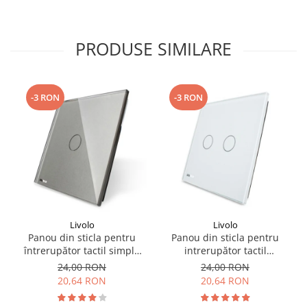
PRODUSE SIMILARE
-3 RON
-3 RON
Livolo
Livolo
Panou din sticla pentru
Panou din sticla pentru
întrerupător tactil simplu
intrerupător tactil
Livolo
dublu,Livolo
24,00 RON
24,00 RON
20,64 RON
20,64 RON