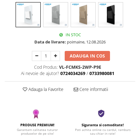
IN STOC
Data de livrare:
poimaine, 12.08.2026
ADAUGA IN COS
Cod Produs:
VL-FCMKS-2WP-P9E
Ai nevoie de ajutor?
0724034269
/
0733980081
Adauga la Favorite
Cere informatii
PRODUSE PREMIUM!
Siguranta si comoditate!
Garantam calitatea tuturor
Poti achita online cu cardul, ramburs
produselor de pe site!
sau chiar in rate!