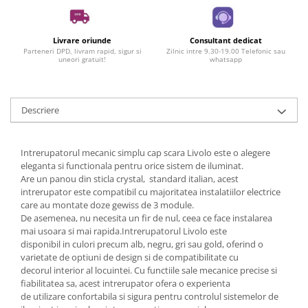
Livrare oriunde
Consultant dedicat
Parteneri DPD, livram rapid, sigur si
Zilnic intre 9.30-19.00 Telefonic sau
uneori gratuit!
whatsapp
Descriere
Intrerupatorul mecanic simplu cap scara Livolo este o alegere
eleganta si functionala pentru orice sistem de iluminat.
Are un panou din sticla crystal, standard italian, acest
intrerupator este compatibil cu majoritatea instalatiilor electrice
care au montate doze gewiss de 3 module.
De asemenea, nu necesita un fir de nul, ceea ce face instalarea
mai usoara si mai rapida.Intrerupatorul Livolo este
disponibil in culori precum alb, negru, gri sau gold, oferind o
varietate de optiuni de design si de compatibilitate cu
decorul interior al locuintei. Cu functiile sale mecanice precise si
fiabilitatea sa, acest intrerupator ofera o experienta
de utilizare confortabila si sigura pentru controlul sistemelor de