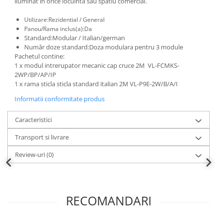
iluminat in orice locuinta sau spatiu comercial.
Utilizare:Rezidential / General
Panou/Rama inclus(a):Da
Standard:Modular / Italian/german
Număr doze standard:Doza modulara pentru 3 module
Pachetul contine:
1 x modul intrerupator mecanic cap cruce 2M VL-FCMKS-
2WP/BP/AP/IP
1 x rama sticla sticla standard italian 2M VL-P9E-2W/B/A/I
Informatii conformitate produs
Caracteristici
Transport si livrare
Review-uri
(0)
RECOMANDARI