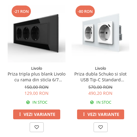
-21 RON
-80 RON
Livolo
Livolo
Priza tripla plus blank Livolo
Priza dubla Schuko si slot
cu rama din sticla 6/7
USB Tip-C Standard
module standard Italian
German 2M cu panou din
150,00 RON
570,00 RON
serie noua
sticla
129,00 RON
490,20 RON
IN STOC
IN STOC
VEZI VARIANTE
VEZI VARIANTE