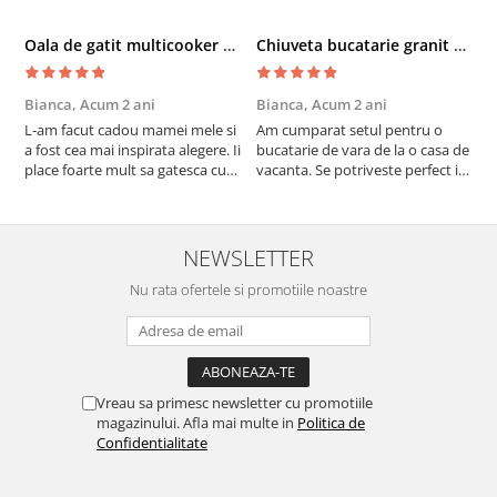
Oala de gatit multicooker 11 functii Instant Pot Pro Crisp 8 + Air Fryer 7.6 lt
Chiuveta bucatarie granit cu finisaj negru perlat/cupru Steingran Art Copper cu dozator si baterie Quadron
Bianca,
Acum 2 ani
Bianca,
Acum 2 ani
V
L-am facut cadou mamei mele si
Am cumparat setul pentru o
S
a fost cea mai inspirata alegere. Ii
bucatarie de vara de la o casa de
c
place foarte mult sa gatesca cu
vacanta. Se potriveste perfect in
c
acest aparat, fara efort si fara sa
decor, se curata perfect, este
v
trebuiasca sa tot invarta in
practic si util. Calitate foarte
b
cratita...ma gandesc serios sa imi
buna, recomand cu drag !
v
cumpar si eu! Recomand mult !
m
NEWSLETTER
Nu rata ofertele si promotiile noastre
Vreau sa primesc newsletter cu promotiile
magazinului. Afla mai multe in
Politica de
Confidentialitate