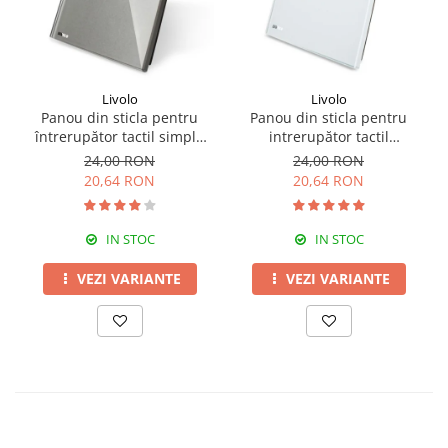
Livolo
Livolo
Panou din sticla pentru
Panou din sticla pentru
întrerupător tactil simplu
intrerupător tactil
Livolo
dublu,Livolo
24,00 RON
24,00 RON
20,64 RON
20,64 RON
IN STOC
IN STOC
VEZI VARIANTE
VEZI VARIANTE