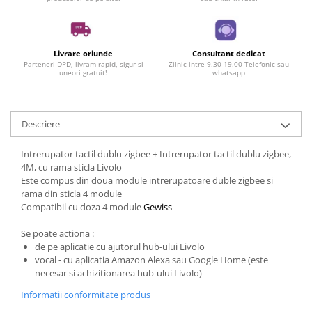
Livrare oriunde
Consultant dedicat
Parteneri DPD, livram rapid, sigur si
Zilnic intre 9.30-19.00 Telefonic sau
uneori gratuit!
whatsapp
Descriere
Intrerupator tactil dublu zigbee + Intrerupator tactil dublu zigbee,
4M, cu rama sticla Livolo
Este compus din doua module intrerupatoare duble zigbee si
rama din sticla 4 module
Compatibil cu doza 4 module
Gewiss
Se poate actiona :
de pe aplicatie cu ajutorul hub-ului Livolo
vocal - cu aplicatia Amazon Alexa sau Google Home (este
necesar si achizitionarea hub-ului Livolo)
Informatii conformitate produs