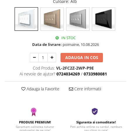
Culoare
: Alb
IN STOC
Data de livrare:
poimaine, 10.08.2026
ADAUGA IN COS
Cod Produs:
VL-2FC2Z-2WP-P9E
Ai nevoie de ajutor?
0724034269
/
0733980081
Adauga la Favorite
Cere informatii
PRODUSE PREMIUM!
Siguranta si comoditate!
Garantam calitatea tuturor
Poti achita online cu cardul, ramburs
produselor de pe site!
sau chiar in rate!