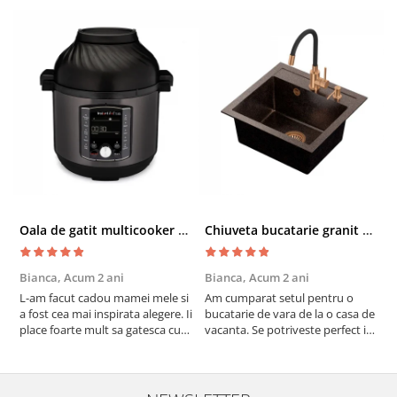
Oala de gatit multicooker 11 functii Instant Pot Pro Crisp 8 + Air Fryer 7.6 lt
Chiuveta bucatarie granit cu finisaj negru perlat/cupru Steingran Art Copper cu dozator si baterie Quadron
Bianca,
Acum 2 ani
Bianca,
Acum 2 ani
V
L-am facut cadou mamei mele si
Am cumparat setul pentru o
S
a fost cea mai inspirata alegere. Ii
bucatarie de vara de la o casa de
c
place foarte mult sa gatesca cu
vacanta. Se potriveste perfect in
c
acest aparat, fara efort si fara sa
decor, se curata perfect, este
v
trebuiasca sa tot invarta in
practic si util. Calitate foarte
b
cratita...ma gandesc serios sa imi
buna, recomand cu drag !
v
cumpar si eu! Recomand mult !
m