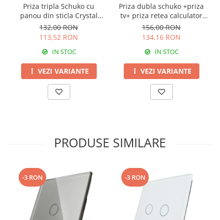
Priza tripla Schuko cu
Priza dubla schuko +priza
panou din sticla Crystal
tv+ priza retea calculator
Livolo
Livolo
132,00 RON
156,00 RON
113,52 RON
134,16 RON
IN STOC
IN STOC
VEZI VARIANTE
VEZI VARIANTE
PRODUSE SIMILARE
-3 RON
-3 RON