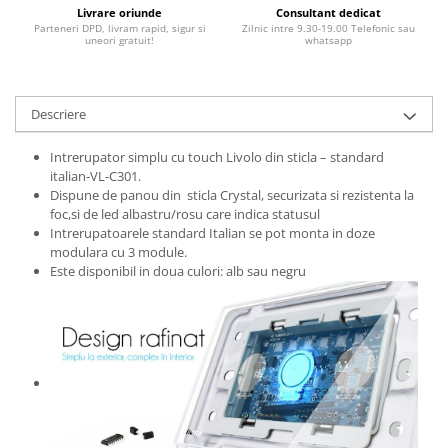
Livrare oriunde
Consultant dedicat
Parteneri DPD, livram rapid, sigur si
Zilnic intre 9.30-19.00 Telefonic sau
uneori gratuit!
whatsapp
Descriere
Intrerupator simplu cu touch Livolo din sticla – standard
italian-VL-C301.
Dispune de panou din sticla Crystal, securizata si rezistenta la
foc,si de led albastru/rosu care indica statusul
Intrerupatoarele standard Italian se pot monta in doze
modulara cu 3 module.
Este disponibil in doua culori: alb sau negru