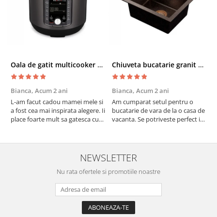
Oala de gatit multicooker 11 functii Instant Pot Pro Crisp 8 + Air Fryer 7.6 lt
Chiuveta bucatarie granit cu finisaj negru perlat/cupru Steingran Art Copper cu dozator si baterie Quadron
Bianca,
Acum 2 ani
Bianca,
Acum 2 ani
V
L-am facut cadou mamei mele si
Am cumparat setul pentru o
S
a fost cea mai inspirata alegere. Ii
bucatarie de vara de la o casa de
c
place foarte mult sa gatesca cu
vacanta. Se potriveste perfect in
c
acest aparat, fara efort si fara sa
decor, se curata perfect, este
v
trebuiasca sa tot invarta in
practic si util. Calitate foarte
b
cratita...ma gandesc serios sa imi
buna, recomand cu drag !
v
cumpar si eu! Recomand mult !
m
NEWSLETTER
Nu rata ofertele si promotiile noastre