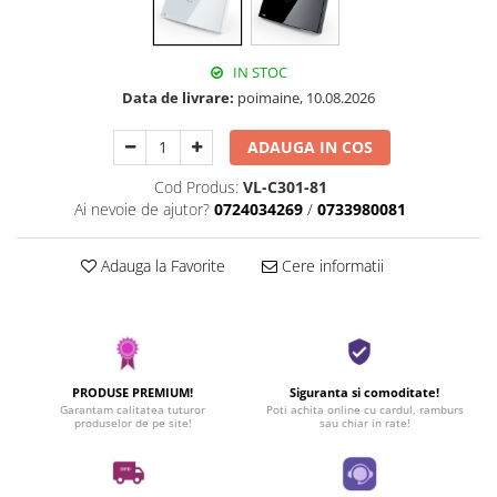
IN STOC
Data de livrare:
poimaine, 10.08.2026
ADAUGA IN COS
Cod Produs:
VL-C301-81
Ai nevoie de ajutor?
0724034269
/
0733980081
Adauga la Favorite
Cere informatii
PRODUSE PREMIUM!
Siguranta si comoditate!
Garantam calitatea tuturor
Poti achita online cu cardul, ramburs
produselor de pe site!
sau chiar in rate!