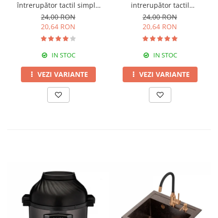
întrerupător tactil simplu
intrerupător tactil
Livolo
dublu,Livolo
24,00 RON
24,00 RON
20,64 RON
20,64 RON
IN STOC
IN STOC
VEZI VARIANTE
VEZI VARIANTE