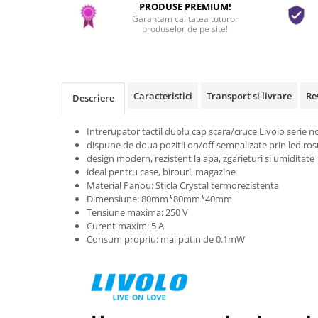
PRODUSE PREMIUM!
Garantam calitatea tuturor
produselor de pe site!
Caracteristici
Transport si livrare
Re
Descriere
Intrerupator tactil dublu cap scara/cruce Livolo serie 
dispune de doua pozitii on/off semnalizate prin led ros
design modern, rezistent la apa, zgarieturi si umiditate
ideal pentru case, birouri, magazine
Material Panou: Sticla Crystal termorezistenta
Dimensiune: 80mm*80mm*40mm
Tensiune maxima: 250 V
Curent maxim: 5 A
Consum propriu: mai putin de 0.1mW