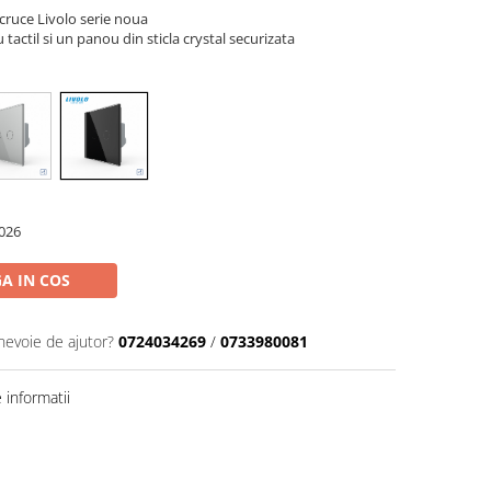
/cruce Livolo serie noua
actil si un panou din sticla crystal securizata
026
A IN COS
 nevoie de ajutor?
0724034269
/
0733980081
informatii
Distribuie
pe
Facebook