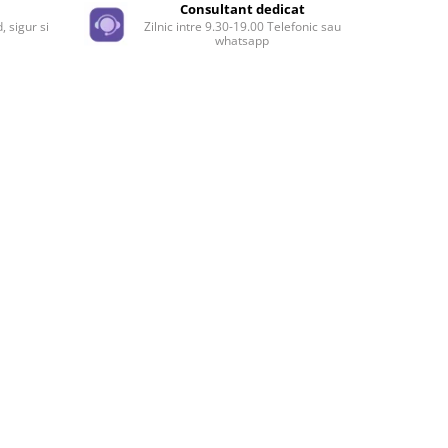
e
Consultant dedicat
, sigur si
Zilnic intre 9.30-19.00 Telefonic sau
whatsapp