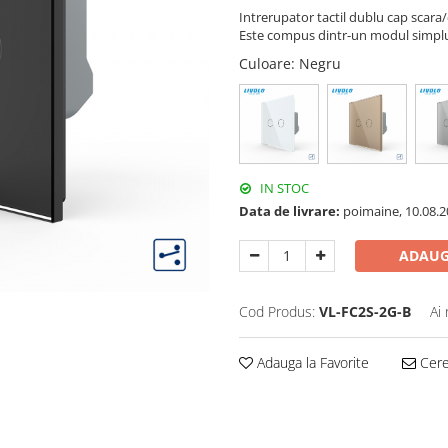
Intrerupator tactil dublu cap scara
Este compus dintr-un modul simplu t
Culoare
: Negru
IN STOC
Data de livrare:
poimaine, 10.08.2
ADAUG
Cod Produs:
VL-FC2S-2G-B
Ai
Adauga la Favorite
Cere 