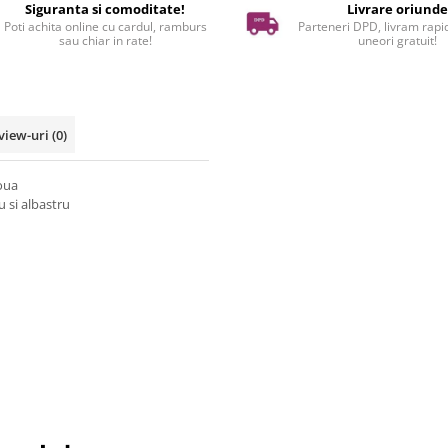
Siguranta si comoditate!
Livrare oriund
Poti achita online cu cardul, ramburs
Parteneri DPD, livram rapid
sau chiar in rate!
uneori gratuit!
view-uri
(0)
noua
u si albastru