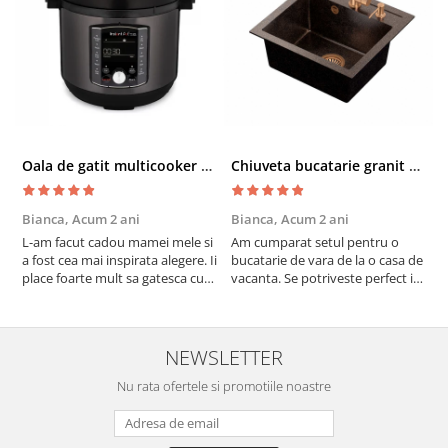
Oala de gatit multicooker 11 functii Instant Pot Pro Crisp 8 + Air Fryer 7.6 lt
Chiuveta bucatarie granit cu finisaj negru perlat/cupru Steingran Art Copper cu dozator si baterie Quadron
Bianca,
Acum 2 ani
Bianca,
Acum 2 ani
V
L-am facut cadou mamei mele si
Am cumparat setul pentru o
S
a fost cea mai inspirata alegere. Ii
bucatarie de vara de la o casa de
c
place foarte mult sa gatesca cu
vacanta. Se potriveste perfect in
c
acest aparat, fara efort si fara sa
decor, se curata perfect, este
v
trebuiasca sa tot invarta in
practic si util. Calitate foarte
b
cratita...ma gandesc serios sa imi
buna, recomand cu drag !
v
cumpar si eu! Recomand mult !
m
NEWSLETTER
Nu rata ofertele si promotiile noastre