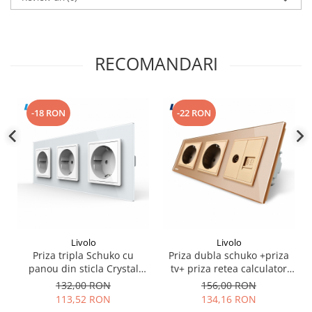
RECOMANDARI
-18 RON
-22 RON
Livolo
Livolo
Priza tripla Schuko cu
Priza dubla schuko +priza
panou din sticla Crystal
tv+ priza retea calculator
Livolo
Livolo
132,00 RON
156,00 RON
113,52 RON
134,16 RON