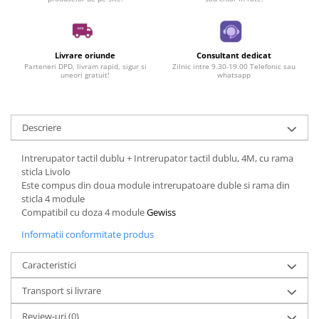
Livrare oriunde
Consultant dedicat
Parteneri DPD, livram rapid, sigur si
Zilnic intre 9.30-19.00 Telefonic sau
uneori gratuit!
whatsapp
Descriere
Intrerupator tactil dublu + Intrerupator tactil dublu, 4M, cu rama
sticla Livolo
Este compus din doua module intrerupatoare duble si rama din
sticla 4 module
Compatibil cu doza 4 module
Gewiss
Informatii conformitate produs
Caracteristici
Transport si livrare
Review-uri
(0)