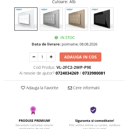
Culoare
: Alb
IN STOC
Data de livrare:
poimaine, 08.08.2026
ADAUGA IN COS
Cod Produs:
VL-2FC2-2WP-P9E
Ai nevoie de ajutor?
0724034269
/
0733980081
Adauga la Favorite
Cere informatii
PRODUSE PREMIUM!
Siguranta si comoditate!
Garantam calitatea tuturor
Poti achita online cu cardul, ramburs
produselor de pe site!
sau chiar in rate!