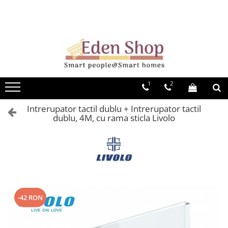
Chiuvete si baterii bucatarie
Electrocasnice Mici
Electrocasnice Mari
Electrice
Chiuvete si baterii baie
Chiuvete inox bucatarie
Blendere
Plite
Intrerupatoare Livolo
Cazi baie
Chiuvete granit bucatarie
Storcatoare
Plite pe gaz
Intrerupatoare si prize Livolo
Cazi freestanding
Plite inductie
Intrerupatoare mecanice Livolo
Obiecte sanitare
1
2
Chiuvete ceramica bucatarie
Purificator apa
Plite mixte
Intrerupatoare Smart Livolo
Lavoare baie
Baterii inox bucatarie
Aparat de vidat
Intrerupator tactil dublu + Intrerupator tactil
Cuptoare
Intrerupatoare tactile Livolo
Bideuri
dublu, 4M, cu rama sticla Livolo
Baterii granit bucatarie
Moara de cereale
Prize Livolo
Cuptoare electrice incorporabile
Vase WC
Baterii pentru apa filtrata
Accesorii/piese de schimb
Cuptoare gaz incorporabile
Prize media Livolo
Baterii Baie
Filtre apa si accesorii
Espressoare
Cuptoare cu microunde
Prize smart Livolo
Baterii lavoar
Seturi bucatarie
Fierbatoare electrice
Hote
Prize schuko Livolo
Baterii cada
Accesorii
Tocatoare de resturi menajere
Gratare gradina
Hote tip insula
Hote cu prindere pe perete
Telecomenzi Livolo
Sisteme de sortare deseuri
Masini de tocat
-42 RON
menajere
Hote Incorporabile
Doze si adaptoare Livolo
Multicooker
Hote tavan
Banda led Livolo
Solutii curatat si intretinere