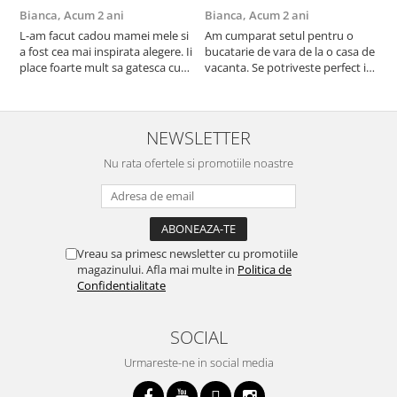
Bianca,
Acum 2 ani
Bianca,
Acum 2 ani
V
L-am facut cadou mamei mele si
Am cumparat setul pentru o
S
a fost cea mai inspirata alegere. Ii
bucatarie de vara de la o casa de
c
place foarte mult sa gatesca cu
vacanta. Se potriveste perfect in
c
acest aparat, fara efort si fara sa
decor, se curata perfect, este
v
trebuiasca sa tot invarta in
practic si util. Calitate foarte
b
cratita...ma gandesc serios sa imi
buna, recomand cu drag !
v
cumpar si eu! Recomand mult !
m
NEWSLETTER
Nu rata ofertele si promotiile noastre
Vreau sa primesc newsletter cu promotiile
magazinului. Afla mai multe in
Politica de
Confidentialitate
SOCIAL
Urmareste-ne in social media