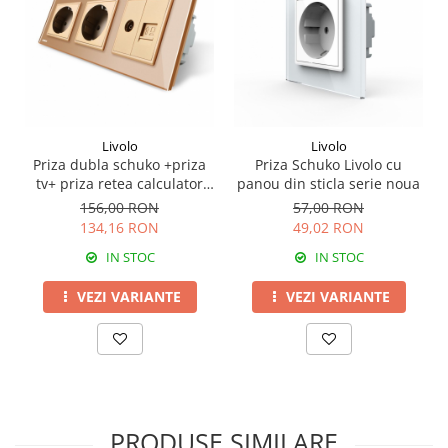
Livolo
Livolo
Priza dubla schuko +priza
Priza Schuko Livolo cu
tv+ priza retea calculator
panou din sticla serie noua
Livolo
156,00 RON
57,00 RON
134,16 RON
49,02 RON
IN STOC
IN STOC
VEZI VARIANTE
VEZI VARIANTE
PRODUSE SIMILARE