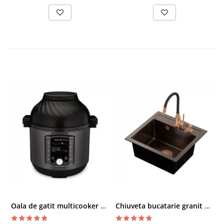
Oala de gatit multicooker 11 functii Instant Pot Pro Crisp 8 + Air Fryer 7.6 lt
Chiuveta bucatarie granit cu finisaj negru perlat/cupru Steingran Art Copper cu dozator si baterie Quadron