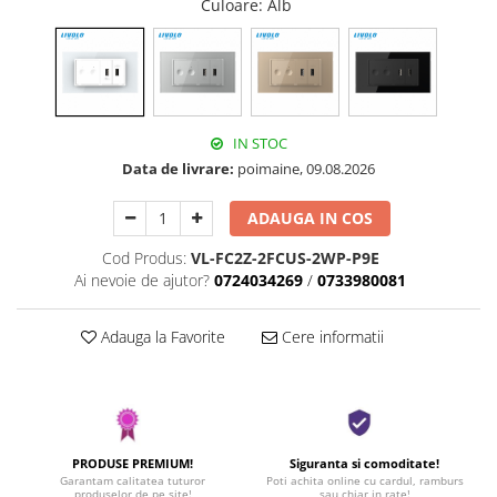
Culoare
: Alb
IN STOC
Data de livrare:
poimaine, 09.08.2026
ADAUGA IN COS
Cod Produs:
VL-FC2Z-2FCUS-2WP-P9E
Ai nevoie de ajutor?
0724034269
/
0733980081
Adauga la Favorite
Cere informatii
PRODUSE PREMIUM!
Siguranta si comoditate!
Garantam calitatea tuturor
Poti achita online cu cardul, ramburs
produselor de pe site!
sau chiar in rate!