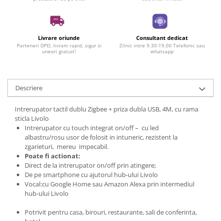
Livrare oriunde
Consultant dedicat
Parteneri DPD, livram rapid, sigur si
Zilnic intre 9.30-19.00 Telefonic sau
uneori gratuit!
whatsapp
Descriere
Intrerupator tactil dublu Zigbee + priza dubla USB, 4M, cu rama
sticla Livolo
Intrerupator cu touch integrat on/off – cu led
albastru/rosu usor de folosit in intuneric, rezistent la
zgarieturi, mereu impecabil.
Poate fi actionat:
Direct de la intrerupator on/off prin atingere;
De pe smartphone cu ajutorul hub-ului Livolo
Vocal:cu Google Home sau Amazon Alexa prin intermediul
hub-ului Livolo
Potrivit pentru casa, birouri, restaurante, sali de conferinta,