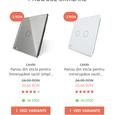
-3 RON
-3 RON
Livolo
Livolo
Panou din sticla pentru
Panou din sticla pentru
întrerupător tactil simplu
intrerupător tactil
Livolo
dublu,Livolo
24,00 RON
24,00 RON
20,64 RON
20,64 RON
IN STOC
IN STOC
VEZI VARIANTE
VEZI VARIANTE