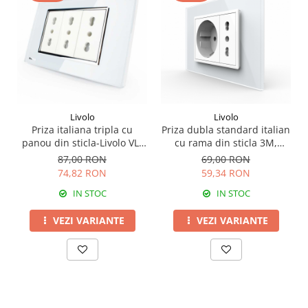
Livolo
Livolo
Priza italiana tripla cu
Priza dubla standard italian
panou din sticla-Livolo VL-
cu rama din sticla 3M,
C3C3AIT
Livolo
87,00 RON
69,00 RON
74,82 RON
59,34 RON
IN STOC
IN STOC
VEZI VARIANTE
VEZI VARIANTE