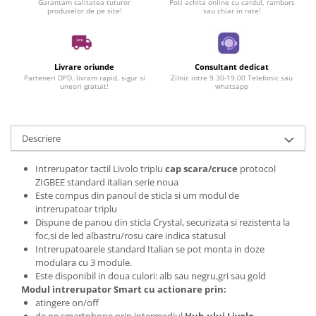
Garantam calitatea tuturor
Poti achita online cu cardul, ramburs
produselor de pe site!
sau chiar in rate!
Livrare oriunde
Consultant dedicat
Parteneri DPD, livram rapid, sigur si
Zilnic intre 9.30-19.00 Telefonic sau
uneori gratuit!
whatsapp
Descriere
Intrerupator tactil Livolo triplu
cap scara/cruce
protocol
ZIGBEE standard italian serie noua
Este compus din panoul de sticla si um modul de
intrerupatoar triplu
Dispune de panou din sticla Crystal, securizata si rezistenta la
foc,si de led albastru/rosu care indica statusul
Intrerupatoarele standard Italian se pot monta in doze
modulara cu 3 module.
Este disponibil in doua culori: alb sau negru,gri sau gold
Modul intrerupator Smart cu actionare prin:
atingere on/off