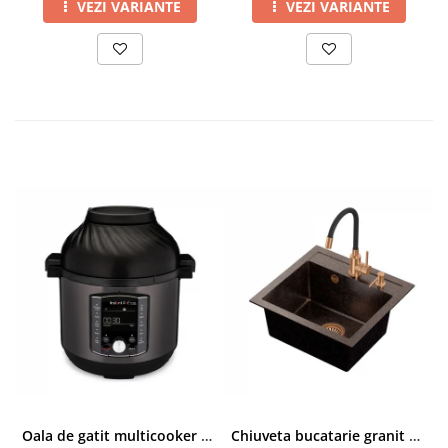
VEZI VARIANTE
VEZI VARIANTE
Oala de gatit multicooker 11 functii Instant Pot Pro Crisp 8 + Air Fryer 7.6 lt
Chiuveta bucatarie granit cu finisaj negru perlat/cupru Steingran Art Copper cu dozator si baterie Quadron