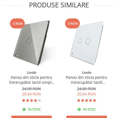
PRODUSE SIMILARE
-3 RON
-3 RON
Livolo
Livolo
Panou din sticla pentru
Panou din sticla pentru
întrerupător tactil simplu
intrerupător tactil
Livolo
dublu,Livolo
24,00 RON
24,00 RON
20,64 RON
20,64 RON
IN STOC
IN STOC