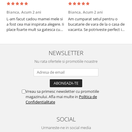
Bianca,
Acum 2 ani
Bianca,
Acum 2 ani
V
L-am facut cadou mamei mele si
Am cumparat setul pentru o
S
a fost cea mai inspirata alegere. Ii
bucatarie de vara de la o casa de
c
place foarte mult sa gatesca cu
vacanta. Se potriveste perfect in
c
acest aparat, fara efort si fara sa
decor, se curata perfect, este
v
trebuiasca sa tot invarta in
practic si util. Calitate foarte
b
cratita...ma gandesc serios sa imi
buna, recomand cu drag !
v
cumpar si eu! Recomand mult !
m
NEWSLETTER
Nu rata ofertele si promotiile noastre
Vreau sa primesc newsletter cu promotiile
magazinului. Afla mai multe in
Politica de
Confidentialitate
SOCIAL
Urmareste-ne in social media