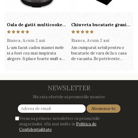
Oala de gatit multicooker 11 functii Instant Pot Pro Crisp 8 + Air Fryer 7.6 lt
Chiuveta bucatarie granit cu finisaj negru perlat/cupru Steingran Art Copper cu dozator si baterie Quadron
Bianca,
Acum 2 ani
Bianca,
Acum 2 ani
V
L-am facut cadou mamei mele
Am cumparat setul pentru o
S
si a fost cea mai inspirata
bucatarie de vara de la o casa
c
alegere. Ii place foarte mult sa
de vacanta. Se potriveste
c
gatesca cu acest aparat, fara
perfect in decor, se curata
v
efort si fara sa trebuiasca sa
perfect, este practic si util.
î
tot invarta in cratita...ma
Calitate foarte buna, recomand
v
gandesc serios sa imi cumpar
cu drag !
m
si eu! Recomand mult !
NEWSLETTER
Nu rata ofertele si promotiile noastre
Vreau sa primesc newsletter cu promotiile
magazinului. Afla mai multe in
Politica de
Confidentialitate