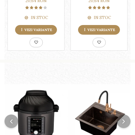
20,64 RON
20,64 RON
IN STOC
IN STOC
VEZI VARIANTE
VEZI VARIANTE