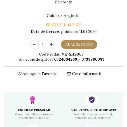
Bluetooth
Culoare
:
Argintiu
STOC LIMITAT
Data de livrare:
poimaine, 11.08.2026
ADAUGA IN COS
Cod Produs:
VL-SHS007
Ai nevoie de ajutor?
0724034269
/
0733980081
Adauga la Favorite
Cere informatii
PRODUSE PREMIUM!
SIGURANTA SI COMODITATE!
Garantam calitatea tuturor
Poti achita online cu cardul,
produselor de pe site!
ramburs sau chiar in rate!