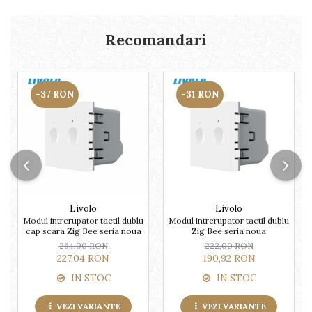
Recomandari
-37 RON
-31 RON
Livolo
Livolo
Modul intrerupator tactil dublu
Modul intrerupator tactil dublu
cap scara Zig Bee seria noua
Zig Bee seria noua
264,00 RON
222,00 RON
227,04 RON
190,92 RON
IN STOC
IN STOC
VEZI VARIANTE
VEZI VARIANTE