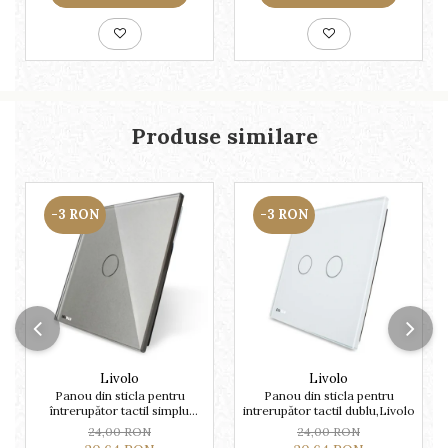
Produse similare
-3 RON
-3 RON
Livolo
Livolo
Panou din sticla pentru
Panou din sticla pentru
întrerupător tactil simplu
intrerupător tactil dublu,Livolo
Livolo
24,00 RON
24,00 RON