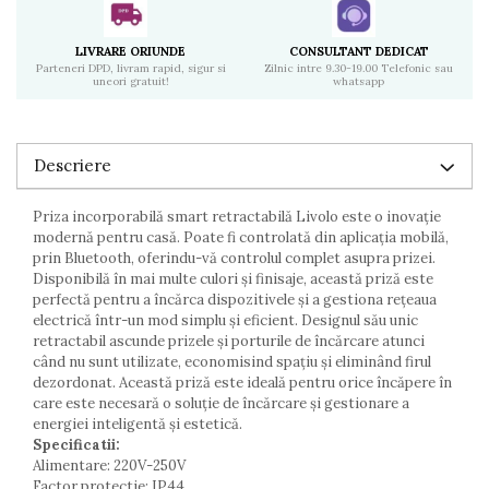
LIVRARE ORIUNDE
CONSULTANT DEDICAT
Parteneri DPD, livram rapid, sigur si
Zilnic intre 9.30-19.00 Telefonic sau
uneori gratuit!
whatsapp
Descriere
Priza incorporabilă smart retractabilă Livolo este o inovație
modernă pentru casă. Poate fi controlată din aplicația mobilă,
prin Bluetooth, oferindu-vă controlul complet asupra prizei.
Disponibilă în mai multe culori și finisaje, această priză este
perfectă pentru a încărca dispozitivele și a gestiona rețeaua
electrică într-un mod simplu și eficient. Designul său unic
retractabil ascunde prizele și porturile de încărcare atunci
când nu sunt utilizate, economisind spațiu și eliminând firul
dezordonat. Această priză este ideală pentru orice încăpere în
care este necesară o soluție de încărcare și gestionare a
energiei inteligentă și estetică.
Specificatii:
Alimentare: 220V-250V
Factor protectie: IP44