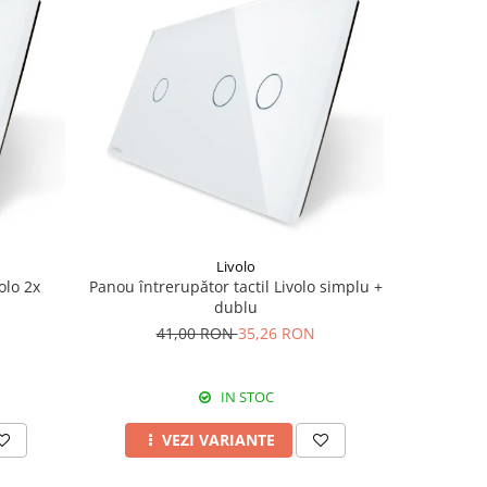
-6 RON
Livolo
olo 2x
Panou întrerupător tactil Livolo simplu +
Panou i
dublu
Li
41,00 RON
35,26 RON
4
IN STOC
VEZI VARIANTE