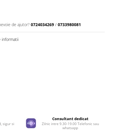
nevoie de ajutor?
0724034269
/
0733980081
informatii
e
Consultant dedicat
, sigur si
Zilnic intre 9.30-19.00 Telefonic sau
whatsapp