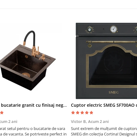
Chiuveta bucatarie granit cu finisaj negru perlat/cupru Steingran Art Copper cu dozator si baterie Quadron
cum 2 ani
Victor B,
Acum 2 ani
at setul pentru o bucatarie de vara
Sunt extrem de mulțumit de cuptorul
sa de vacanta. Se potriveste perfect in
SMEG din colecția Cortina! Designul 