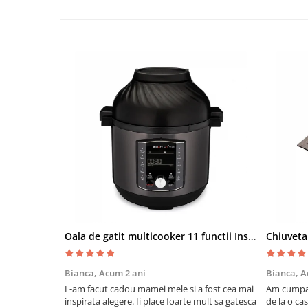
Oala de gatit multicooker 11 functii Instant Pot Pro Crisp 8 + Air Fryer 7.6 lt
Bianca,
Acum 2 ani
Bianca,
A
L-am facut cadou mamei mele si a fost cea mai
Am cumpar
inspirata alegere. Ii place foarte mult sa gatesca
de la o ca