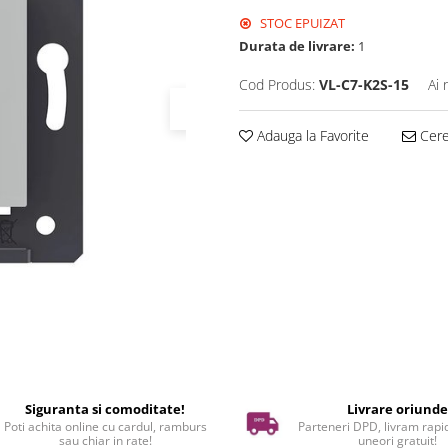
STOC EPUIZAT
Durata de livrare:
1
Cod Produs:
VL-C7-K2S-15
Ai 
Adauga la Favorite
Cere 
Siguranta si comoditate!
Livrare oriund
Poti achita online cu cardul, ramburs
Parteneri DPD, livram rapid
sau chiar in rate!
uneori gratuit!