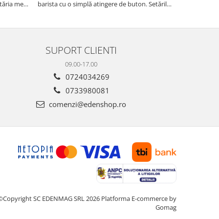
tăria mea,
barista cu o simplă atingere de buton. Setările
măcinarea cer
tirea
sunt ușor de personalizat, permițând ajustarea
fie pentru ac
intensității, temperaturii și cantității de cafea
dimensiuni. E
pentru a sa...
gospodărie!
SUPORT CLIENTI
09.00-17.00
0724034269
0733980081
comenzi@edenshop.ro
©Copyright SC EDENMAG SRL 2026
Platforma E-commerce by
Gomag