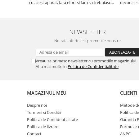
cu acest aparat, fara efort si fara sa trebuiasca
decor, se c
sa tot invarta in cratita...ma gandesc serios sa
Calitate f
imi cumpar si eu! Recomand mult !
NEWSLETTER
Nu rata ofertele si promotiile noastre
Vreau sa primesc newsletter cu promotiile magazinului.
Afla mai multe in
Politica de Confidentialitate
MAGAZINUL MEU
CLIENTI
Despre noi
Metode de
Termeni si Conditii
Politica d
Politica de Confidentialitate
Garantia 
Politica de livrare
Formular 
Contact
ANPC