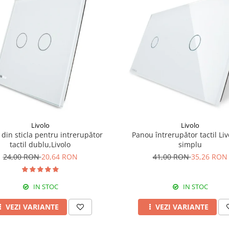
Livolo
Livolo
din sticla pentru intrerupător
Panou întrerupător tactil Liv
tactil dublu,Livolo
simplu
24,00 RON
20,64 RON
41,00 RON
35,26 RON
IN STOC
IN STOC
VEZI VARIANTE
VEZI VARIANTE