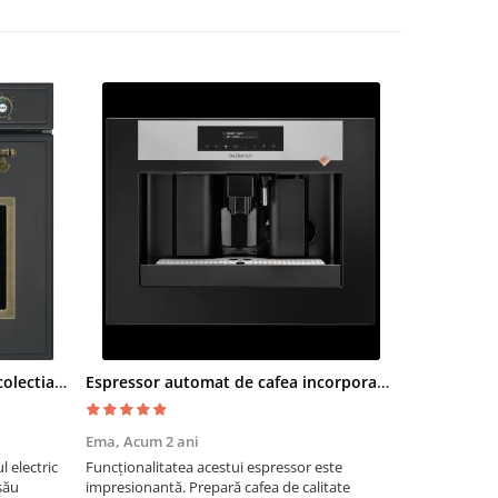
Cuptor electric SMEG SF700AO colectia Cortina
Espressor automat de cafea incorporabil De Dietrich Platinum
Moara cere
Ema,
Acum 2 ani
Paul G,
Acum
 electric
Funcționalitatea acestui espressor este
Recomand moa
său
impresionantă. Prepară cafea de calitate
are nevoie de