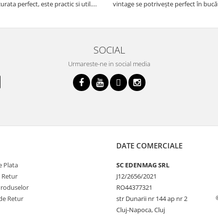
urata perfect, este practic si util.
vintage se potrivește perfect în bucă
oarte buna, recomand cu drag !
iar funcțiile variate de gătit fac pregă
meselor o plăcere.
SOCIAL
Urmareste-ne in social media
DATE COMERCIALE
 Plata
SC EDENMAG SRL
e Retur
J12/2656/2021
Produselor
RO44377321
de Retur
str Dunarii nr 144 ap nr 2
Cluj-Napoca, Cluj