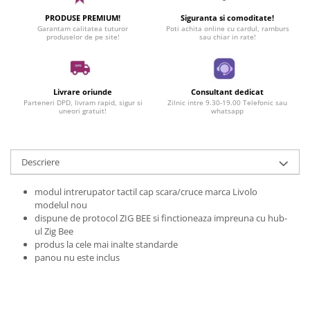
PRODUSE PREMIUM!
Siguranta si comoditate!
Garantam calitatea tuturor
Poti achita online cu cardul, ramburs
produselor de pe site!
sau chiar in rate!
Livrare oriunde
Consultant dedicat
Parteneri DPD, livram rapid, sigur si
Zilnic intre 9.30-19.00 Telefonic sau
uneori gratuit!
whatsapp
Descriere
modul intrerupator tactil cap scara/cruce marca Livolo
modelul nou
dispune de protocol ZIG BEE si finctioneaza impreuna cu hub-
ul Zig Bee
produs la cele mai inalte standarde
panou nu este inclus