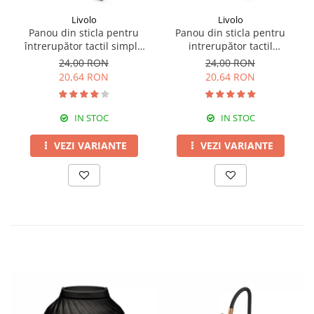
Livolo
Livolo
Panou din sticla pentru
Panou din sticla pentru
întrerupător tactil simplu
intrerupător tactil
Livolo
dublu,Livolo
24,00 RON
24,00 RON
20,64 RON
20,64 RON
IN STOC
IN STOC
VEZI VARIANTE
VEZI VARIANTE