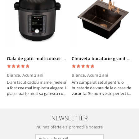
Oala de gatit multicooker 11 functii Instant Pot Pro Crisp 8 + Air Fryer 7.6 lt
Chiuveta bucatarie granit cu finisaj negru perlat/cupru Steingran Art Copper cu dozator si baterie Quadron
Bianca,
Acum 2 ani
Bianca,
Acum 2 ani
V
L-am facut cadou mamei mele si
Am cumparat setul pentru o
S
a fost cea mai inspirata alegere. Ii
bucatarie de vara de la o casa de
c
place foarte mult sa gatesca cu
vacanta. Se potriveste perfect in
c
acest aparat, fara efort si fara sa
decor, se curata perfect, este
v
trebuiasca sa tot invarta in
practic si util. Calitate foarte
b
cratita...ma gandesc serios sa imi
buna, recomand cu drag !
v
cumpar si eu! Recomand mult !
m
NEWSLETTER
Nu rata ofertele si promotiile noastre