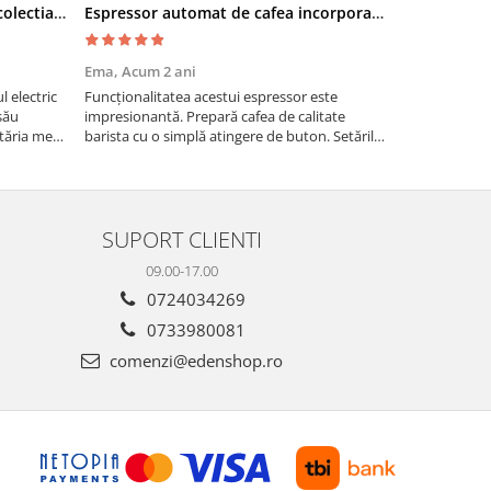
Cuptor electric SMEG SF700AO colectia Cortina
Espressor automat de cafea incorporabil De Dietrich Platinum
Moara cere
Ema,
Acum 2 ani
Paul G,
Acum
 electric
Funcționalitatea acestui espressor este
Recomand moa
său
impresionantă. Prepară cafea de calitate
are nevoie de
tăria mea,
barista cu o simplă atingere de buton. Setările
măcinarea cer
tirea
sunt ușor de personalizat, permițând ajustarea
fie pentru ac
intensității, temperaturii și cantității de cafea
dimensiuni. E
pentru a sa...
gospodărie!
SUPORT CLIENTI
09.00-17.00
0724034269
0733980081
comenzi@edenshop.ro