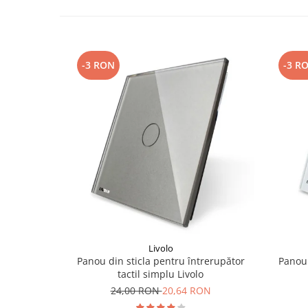
-3 RON
-3 R
Livolo
Panou din sticla pentru întrerupător
Panou 
tactil simplu Livolo
24,00 RON
20,64 RON