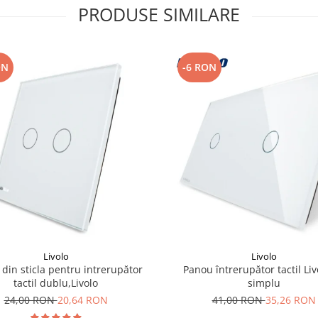
PRODUSE SIMILARE
ON
-6 RON
Livolo
Livolo
din sticla pentru intrerupător
Panou întrerupător tactil Liv
tactil dublu,Livolo
simplu
24,00 RON
20,64 RON
41,00 RON
35,26 RON