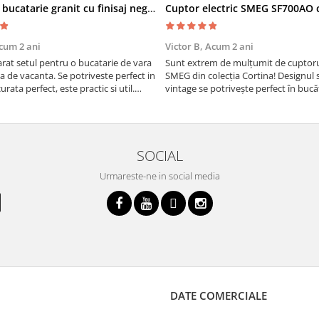
Chiuveta bucatarie granit cu finisaj negru perlat/cupru Steingran Art Copper cu dozator si baterie Quadron
cum 2 ani
Victor B,
Acum 2 ani
at setul pentru o bucatarie de vara
Sunt extrem de mulțumit de cuptorul
sa de vacanta. Se potriveste perfect in
SMEG din colecția Cortina! Designul 
urata perfect, este practic si util.
vintage se potrivește perfect în bucă
oarte buna, recomand cu drag !
iar funcțiile variate de gătit fac pregă
meselor o plăcere.
SOCIAL
Urmareste-ne in social media
DATE COMERCIALE