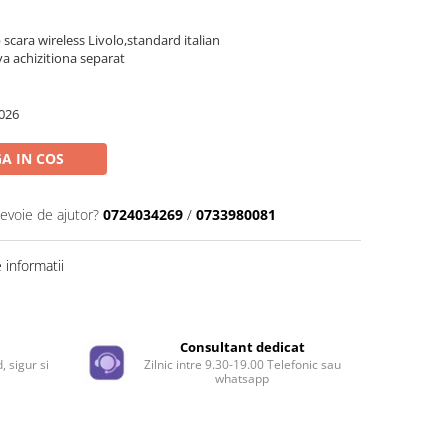
scara wireless Livolo,standard italian
 va achizitiona separat
026
A IN COS
nevoie de ajutor?
0724034269
/
0733980081
informatii
e
Consultant dedicat
, sigur si
Zilnic intre 9.30-19.00 Telefonic sau
whatsapp