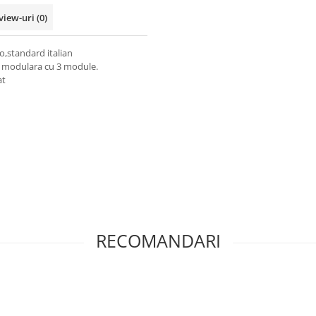
view-uri
(0)
o,standard italian
e modulara cu 3 module.
at
RECOMANDARI