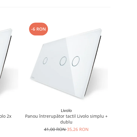
-6 RON
-6 RON
Livolo
olo 2x
Panou întrerupător tactil Livolo simplu +
Panou i
dublu
Li
41,00 RON
35,26 RON
4