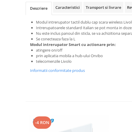
Caracteristici
Transport si livrare
Re
Descriere
Modul intrerupator tactil dublu cap scara wireless Livol
Intrerupatoarele standard Italian se pot monta in doz
Nu este inclus panoul din sticla, se va achizitiona separ
Se conecteaza faza la L
Modul intrerupator Smart cu actionare prin:
atingere on/off
prin aplicatia mobila a hub-ului Orvibo
telecomenzile Livolo
Informatii conformitate produs
-4 RON