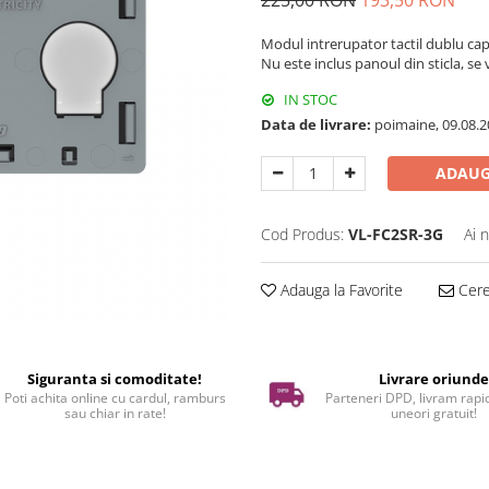
225,00 RON
193,50 RON
Modul intrerupator tactil dublu cap 
Nu este inclus panoul din sticla, se
IN STOC
Data de livrare:
poimaine, 09.08.2
ADAUG
Cod Produs:
VL-FC2SR-3G
Ai 
Adauga la Favorite
Cere 
Siguranta si comoditate!
Livrare oriund
Poti achita online cu cardul, ramburs
Parteneri DPD, livram rapid
sau chiar in rate!
uneori gratuit!