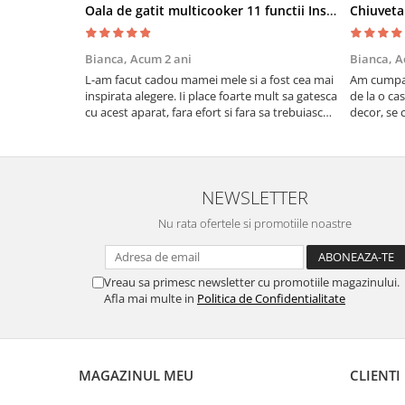
Oala de gatit multicooker 11 functii Instant Pot Pro Crisp 8 + Air Fryer 7.6 lt
Bianca,
Acum 2 ani
Bianca,
A
L-am facut cadou mamei mele si a fost cea mai
Am cumpar
inspirata alegere. Ii place foarte mult sa gatesca
de la o ca
cu acest aparat, fara efort si fara sa trebuiasca
decor, se c
sa tot invarta in cratita...ma gandesc serios sa
Calitate f
imi cumpar si eu! Recomand mult !
NEWSLETTER
Nu rata ofertele si promotiile noastre
Vreau sa primesc newsletter cu promotiile magazinului.
Afla mai multe in
Politica de Confidentialitate
MAGAZINUL MEU
CLIENTI