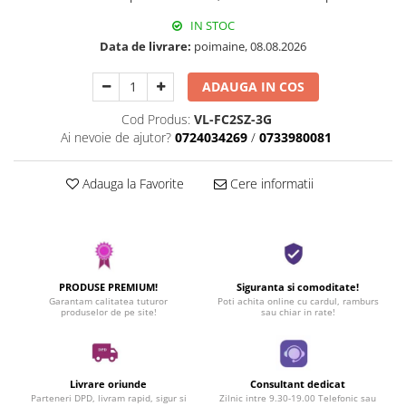
IN STOC
Data de livrare:
poimaine, 08.08.2026
ADAUGA IN COS
Cod Produs:
VL-FC2SZ-3G
Ai nevoie de ajutor?
0724034269
/
0733980081
Adauga la Favorite
Cere informatii
PRODUSE PREMIUM!
Siguranta si comoditate!
Garantam calitatea tuturor
Poti achita online cu cardul, ramburs
produselor de pe site!
sau chiar in rate!
Livrare oriunde
Consultant dedicat
Parteneri DPD, livram rapid, sigur si
Zilnic intre 9.30-19.00 Telefonic sau