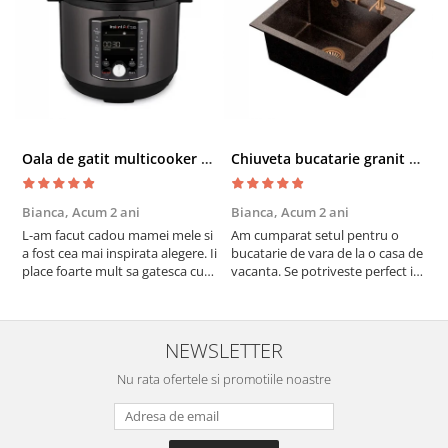
Oala de gatit multicooker 11 functii Instant Pot Pro Crisp 8 + Air Fryer 7.6 lt
Chiuveta bucatarie granit cu finisaj negru perlat/cupru Steingran Art Copper cu dozator si baterie Quadron
Bianca,
Acum 2 ani
Bianca,
Acum 2 ani
V
L-am facut cadou mamei mele si
Am cumparat setul pentru o
S
a fost cea mai inspirata alegere. Ii
bucatarie de vara de la o casa de
c
place foarte mult sa gatesca cu
vacanta. Se potriveste perfect in
c
acest aparat, fara efort si fara sa
decor, se curata perfect, este
v
trebuiasca sa tot invarta in
practic si util. Calitate foarte
b
cratita...ma gandesc serios sa imi
buna, recomand cu drag !
v
cumpar si eu! Recomand mult !
m
NEWSLETTER
Nu rata ofertele si promotiile noastre