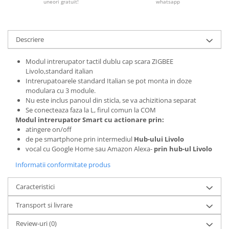
uneori gratuit!
whatsapp
Descriere
Modul intrerupator tactil dublu cap scara ZIGBEE
Livolo,standard italian
Intrerupatoarele standard Italian se pot monta in doze
modulara cu 3 module.
Nu este inclus panoul din sticla, se va achizitiona separat
Se conecteaza faza la L, firul comun la COM
Modul intrerupator Smart cu actionare prin:
atingere on/off
de pe smartphone prin intermediul
Hub-ului Livolo
vocal cu Google Home sau Amazon Alexa-
prin hub-ul Livolo
Informatii conformitate produs
Caracteristici
Transport si livrare
Review-uri
(0)