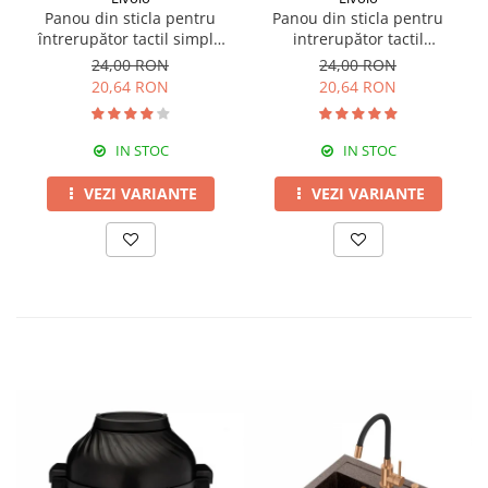
Panou din sticla pentru
Panou din sticla pentru
întrerupător tactil simplu
intrerupător tactil
Livolo
dublu,Livolo
24,00 RON
24,00 RON
20,64 RON
20,64 RON
IN STOC
IN STOC
VEZI VARIANTE
VEZI VARIANTE