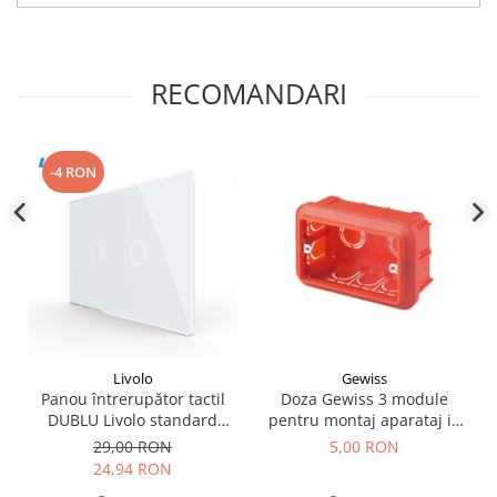
RECOMANDARI
-4 RON
Livolo
Gewiss
Panou întrerupător tactil
Doza Gewiss 3 module
DUBLU Livolo standard
pentru montaj aparataj in
italian
zidărie
29,00 RON
5,00 RON
24,94 RON