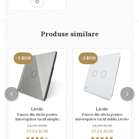
Produse similare
-3 RON
-3 RON
Livolo
Livolo
Panou din sticla pentru
Panou din sticla pentru
întrerupător tactil simplu
intrerupător tactil dublu,Livolo
Livolo
24,00 RON
24,00 RON
20,64 RON
20,64 RON