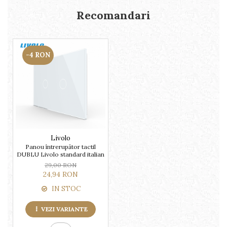
Recomandari
-4 RON
Livolo
Panou întrerupător tactil
DUBLU Livolo standard italian
29,00 RON
24,94 RON
IN STOC
VEZI VARIANTE