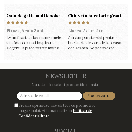
Oala de gatit multicooker 11 functii Instant Pot Pro Crisp 8 + Air Fryer 7.6 lt
Chiuveta bucatarie granit cu finisaj negru perlat/cupru Steingran Art Copper cu dozator si baterie Quadron
Bianca,
Acum 2 ani
Bianca,
Acum 2 ani
V
L-am facut cadou mamei mele
Am cumparat setul pentru o
S
si a fost cea mai inspirata
bucatarie de vara de la o casa
c
alegere. Ii place foarte mult sa
de vacanta. Se potriveste
c
gatesca cu acest aparat, fara
perfect in decor, se curata
v
efort si fara sa trebuiasca sa
perfect, este practic si util.
î
tot invarta in cratita...ma
Calitate foarte buna, recomand
v
gandesc serios sa imi cumpar
cu drag !
m
si eu! Recomand mult !
NEWSLETTER
Nu rata ofertele si promotiile noastre
Vreau sa primesc newsletter cu promotiile
magazinului. Afla mai multe in
Politica de
Confidentialitate
SOCIAL