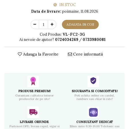
IN STOC
Data de livrare:
poimaine, 11.08.2026
ADAUGA IN COS
Cod Produs:
VL-FC2-3G
Ai nevoie de ajutor?
0724034269
/
0733980081
Adauga la Favorite
Cere informatii
PRODUSE PREMIUM!
SIGURANTA SI COMODITATE!
Garantam calitatea tuturor
Poti achita online cu cardul,
produselor de pe site!
ramburs sau chiar in rate!
LIVRARE ORIUNDE
CONSULTANT DEDICAT
Parteneri DPD, livram rapid, sigur si
Zilnic intre 9.30-19.00 Telefonic sau