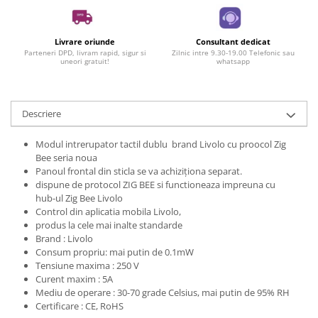
Livrare oriunde
Consultant dedicat
Parteneri DPD, livram rapid, sigur si
Zilnic intre 9.30-19.00 Telefonic sau
uneori gratuit!
whatsapp
Descriere
Modul intrerupator tactil dublu brand Livolo cu proocol Zig
Bee seria noua
Panoul frontal din sticla se va achiziționa separat.
dispune de protocol ZIG BEE si functioneaza impreuna cu
hub-ul Zig Bee Livolo
Control din aplicatia mobila Livolo,
produs la cele mai inalte standarde
Brand : Livolo
Consum propriu: mai putin de 0.1mW
Tensiune maxima : 250 V
Curent maxim : 5A
Mediu de operare : 30-70 grade Celsius, mai putin de 95% RH
Certificare : CE, RoHS