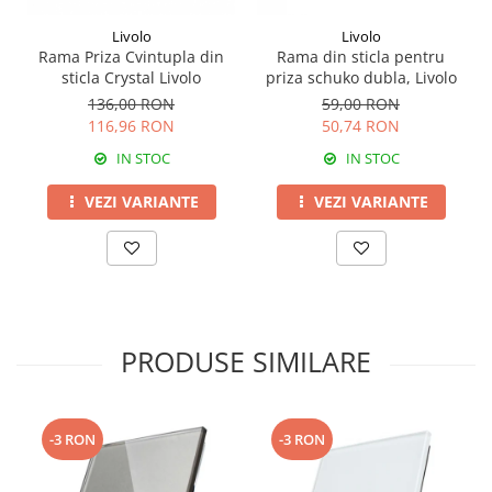
Livolo
Livolo
Rama Priza Cvintupla din
Rama din sticla pentru
sticla Crystal Livolo
priza schuko dubla, Livolo
136,00 RON
59,00 RON
116,96 RON
50,74 RON
IN STOC
IN STOC
VEZI VARIANTE
VEZI VARIANTE
PRODUSE SIMILARE
-3 RON
-3 RON