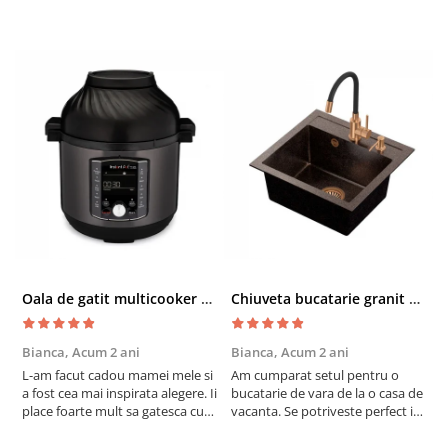
Oala de gatit multicooker 11 functii Instant Pot Pro Crisp 8 + Air Fryer 7.6 lt
Chiuveta bucatarie granit cu finisaj negru perlat/cupru Steingran Art Copper cu dozator si baterie Quadron
Bianca,
Acum 2 ani
Bianca,
Acum 2 ani
V
L-am facut cadou mamei mele si
Am cumparat setul pentru o
S
a fost cea mai inspirata alegere. Ii
bucatarie de vara de la o casa de
c
place foarte mult sa gatesca cu
vacanta. Se potriveste perfect in
c
acest aparat, fara efort si fara sa
decor, se curata perfect, este
v
trebuiasca sa tot invarta in
practic si util. Calitate foarte
b