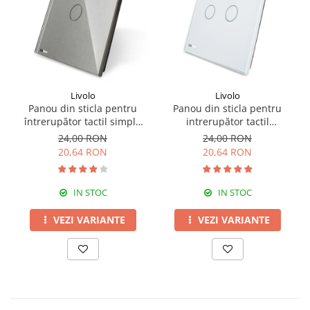
Livolo
Livolo
Panou din sticla pentru
Panou din sticla pentru
întrerupător tactil simplu
intrerupător tactil
Livolo
dublu,Livolo
24,00 RON
24,00 RON
20,64 RON
20,64 RON
IN STOC
IN STOC
VEZI VARIANTE
VEZI VARIANTE