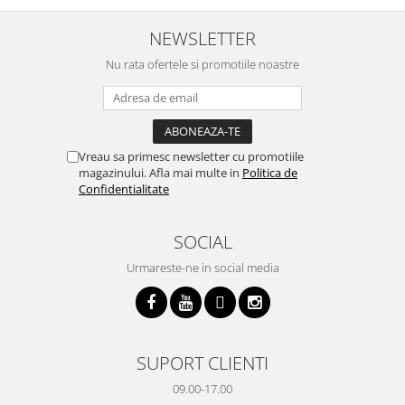
cratita...ma gandesc serios sa imi
buna, recomand cu drag !
v
cumpar si eu! Recomand mult !
m
NEWSLETTER
Nu rata ofertele si promotiile noastre
Vreau sa primesc newsletter cu promotiile
magazinului. Afla mai multe in
Politica de
Confidentialitate
SOCIAL
Urmareste-ne in social media
SUPORT CLIENTI
09.00-17.00