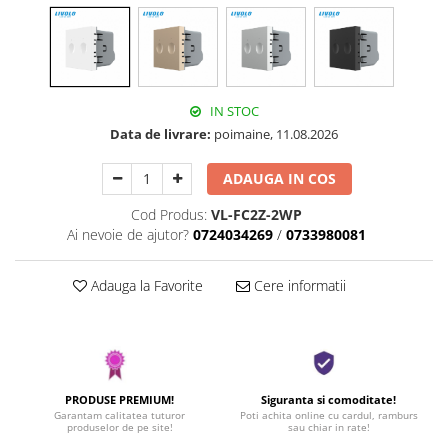
IN STOC
Data de livrare:
poimaine, 11.08.2026
ADAUGA IN COS
Cod Produs:
VL-FC2Z-2WP
Ai nevoie de ajutor?
0724034269
/
0733980081
Adauga la Favorite
Cere informatii
PRODUSE PREMIUM!
Siguranta si comoditate!
Garantam calitatea tuturor
Poti achita online cu cardul, ramburs
produselor de pe site!
sau chiar in rate!