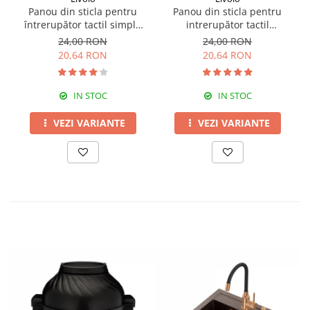
Panou din sticla pentru
Panou din sticla pentru
întrerupător tactil simplu
intrerupător tactil
Livolo
dublu,Livolo
24,00 RON
24,00 RON
20,64 RON
20,64 RON
IN STOC
IN STOC
VEZI VARIANTE
VEZI VARIANTE