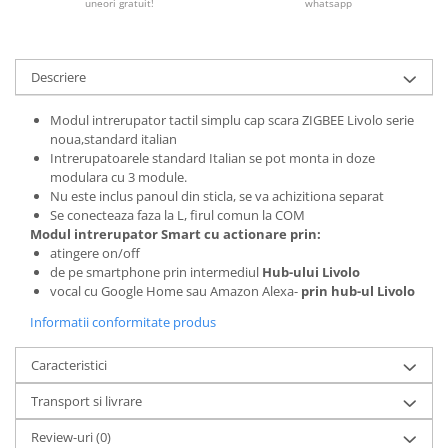
uneori gratuit!
whatsapp
Descriere
Modul intrerupator tactil simplu cap scara ZIGBEE Livolo serie
noua,standard italian
Intrerupatoarele standard Italian se pot monta in doze
modulara cu 3 module.
Nu este inclus panoul din sticla, se va achizitiona separat
Se conecteaza faza la L, firul comun la COM
Modul intrerupator Smart cu actionare prin:
atingere on/off
de pe smartphone prin intermediul
Hub-ului Livolo
vocal cu Google Home sau Amazon Alexa-
prin hub-ul Livolo
Informatii conformitate produs
Caracteristici
Transport si livrare
Review-uri
(0)