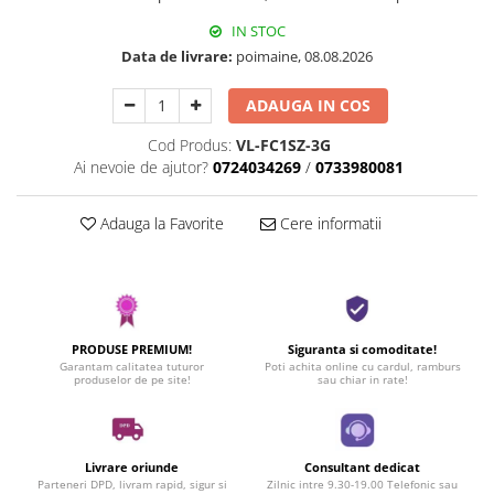
IN STOC
Data de livrare:
poimaine, 08.08.2026
ADAUGA IN COS
Cod Produs:
VL-FC1SZ-3G
Ai nevoie de ajutor?
0724034269
/
0733980081
Adauga la Favorite
Cere informatii
PRODUSE PREMIUM!
Siguranta si comoditate!
Garantam calitatea tuturor
Poti achita online cu cardul, ramburs
produselor de pe site!
sau chiar in rate!
Livrare oriunde
Consultant dedicat
Parteneri DPD, livram rapid, sigur si
Zilnic intre 9.30-19.00 Telefonic sau