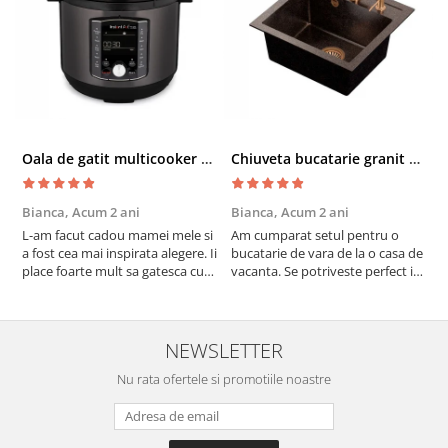
Oala de gatit multicooker 11 functii Instant Pot Pro Crisp 8 + Air Fryer 7.6 lt
Chiuveta bucatarie granit cu finisaj negru perlat/cupru Steingran Art Copper cu dozator si baterie Quadron
Bianca,
Acum 2 ani
Bianca,
Acum 2 ani
V
L-am facut cadou mamei mele si
Am cumparat setul pentru o
S
a fost cea mai inspirata alegere. Ii
bucatarie de vara de la o casa de
c
place foarte mult sa gatesca cu
vacanta. Se potriveste perfect in
c
acest aparat, fara efort si fara sa
decor, se curata perfect, este
v
trebuiasca sa tot invarta in
practic si util. Calitate foarte
b
cratita...ma gandesc serios sa imi
buna, recomand cu drag !
v
cumpar si eu! Recomand mult !
m
NEWSLETTER
Nu rata ofertele si promotiile noastre