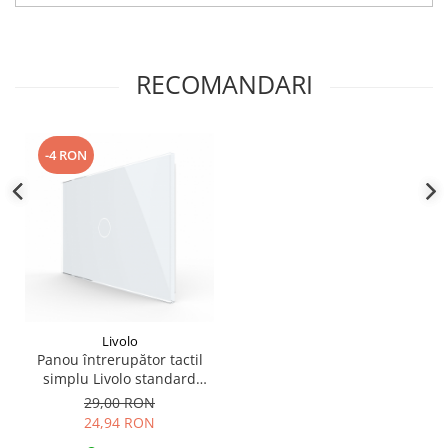
RECOMANDARI
-4 RON
Livolo
Panou întrerupător tactil
simplu Livolo standard
italian
29,00 RON
24,94 RON