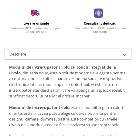
Livrare oriunde
Consultant dedicat
Parteneri DPD, livram rapid, sigur si
Zilnic intre 9.30-19.00 Telefonic sau
uneori gratuit!
whatsapp
Descriere
Modulul de intrerupator triplu
cu touch integrat de la
Livolo,
din seria noua, este o solutie moderna si eleganta pentru
a controla doua circuite separate de lumina sau alte dispozitive
electronice intr-un mod simplu si confortabil. Acesta este un
intrerupator standard italian, care va adauga un aspect deosebit
si rafinat decorului interior al oricarei incaperi.
Modulul de intrerupator triplu
este disponibil in patru culori
diferite, astfel incat sa puteti alege culoarea potrivita pentru
designul camerei dumneavoastra. Este compatibil cu ramele
Livolo de 3 module, ceea ce face instalarea sa usoara si rapida.