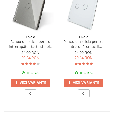
Livolo
Livolo
Panou din sticla pentru
Panou din sticla pentru
întrerupător tactil simplu
intrerupător tactil
Livolo
dublu,Livolo
24,00 RON
24,00 RON
20,64 RON
20,64 RON
IN STOC
IN STOC
VEZI VARIANTE
VEZI VARIANTE