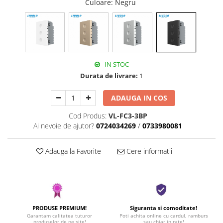
Culoare
: Negru
IN STOC
Durata de livrare:
1
ADAUGA IN COS
Cod Produs:
VL-FC3-3BP
Ai nevoie de ajutor?
0724034269
/
0733980081
Adauga la Favorite
Cere informatii
PRODUSE PREMIUM!
Siguranta si comoditate!
Garantam calitatea tuturor
Poti achita online cu cardul, ramburs
produselor de pe site!
sau chiar in rate!