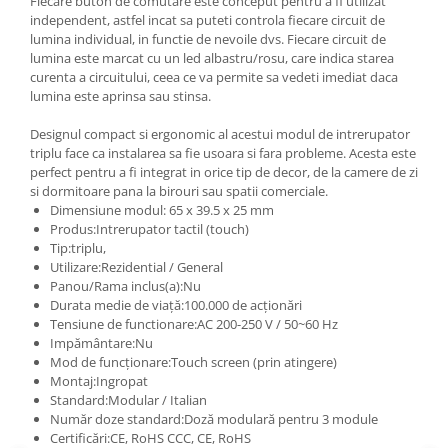
Fiecare buton de comutare este conceput pentru a fi utilizat
independent, astfel incat sa puteti controla fiecare circuit de
lumina individual, in functie de nevoile dvs. Fiecare circuit de
lumina este marcat cu un led albastru/rosu, care indica starea
curenta a circuitului, ceea ce va permite sa vedeti imediat daca
lumina este aprinsa sau stinsa.
Designul compact si ergonomic al acestui modul de intrerupator
triplu face ca instalarea sa fie usoara si fara probleme. Acesta este
perfect pentru a fi integrat in orice tip de decor, de la camere de zi
si dormitoare pana la birouri sau spatii comerciale.
Dimensiune modul: 65 x 39.5 x 25 mm
Produs:Intrerupator tactil (touch)
Tip:triplu,
Utilizare:Rezidential / General
Panou/Rama inclus(a):Nu
Durata medie de viață:100.000 de acționări
Tensiune de functionare:AC 200-250 V / 50~60 Hz
Impământare:Nu
Mod de funcționare:Touch screen (prin atingere)
Montaj:Ingropat
Standard:Modular / Italian
Număr doze standard:Doză modulară pentru 3 module
Certificări:CE, RoHS CCC, CE, RoHS