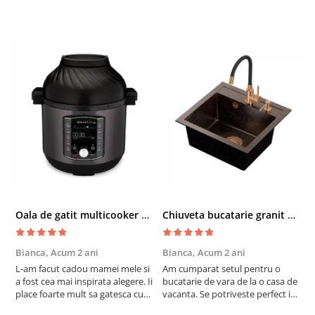
Oala de gatit multicooker 11 functii Instant Pot Pro Crisp 8 + Air Fryer 7.6 lt
Chiuveta bucatarie granit cu finisaj negru perlat/cupru Steingran Art Copper cu dozator si baterie Quadron
Bianca,
Acum 2 ani
Bianca,
Acum 2 ani
V
L-am facut cadou mamei mele si
Am cumparat setul pentru o
S
a fost cea mai inspirata alegere. Ii
bucatarie de vara de la o casa de
c
place foarte mult sa gatesca cu
vacanta. Se potriveste perfect in
c
acest aparat, fara efort si fara sa
decor, se curata perfect, este
v