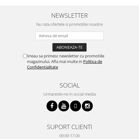
trebuiasca sa tot invarta in
practic si util. Calitate foarte
b
cratita...ma gandesc serios sa imi
buna, recomand cu drag !
v
cumpar si eu! Recomand mult !
m
NEWSLETTER
Nu rata ofertele si promotiile noastre
Vreau sa primesc newsletter cu promotiile
magazinului. Afla mai multe in
Politica de
Confidentialitate
SOCIAL
Urmareste-ne in social media
SUPORT CLIENTI
09.00-17.00