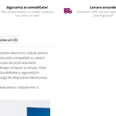
Siguranta si comoditate!
Livrare oriund
Poti achita online cu cardul, ramburs
Parteneri DPD, livram rapid
sau chiar in rate!
uneori gratuit!
view-uri
(0)
ozitiv electronic utilizat pentru
sta este compatibil cu cabluri
 cutie de priză standard.
esign compact și simplu, fiind
durabilitate și siguranță în
 largă de dispozitive electronice,
eal pentru utilizare într-o