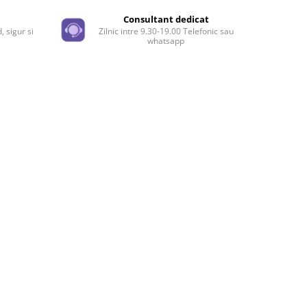
Facebook
e
Consultant dedicat
, sigur si
Zilnic intre 9.30-19.00 Telefonic sau
whatsapp