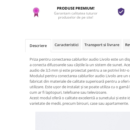
PRODUSE PREMIUM!
Garantam calitatea tuturor
produselor de pe site!
Caracteristici
Transport si livrare
Re
Descriere
Priza pentru conectarea cablurilor audio Livolo este un disp
a conecta difuzoarele sau căștile la un sistem de sunet. Ace
audio de 3,5 mm și este proiectat pentru a se potrivi într-o
Modulul pentru conectarea cablurilor audio Livolo are un d
fabricat din materiale de calitate superioară pentru a oferi 
utilizare. Este ușor de instalat și se poate utiliza cu o gamă
cum ar fi laptopuri, telefoane sau televizoare.
Acest modul oferă o calitate excelentă a sunetului și este id
varietate de medii, precum birouri, case sau apartamente.