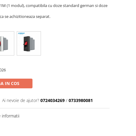
 1M (1 modul), compatibila cu doze standard german si doze
a se achizitioneaza separat.
026
A IN COS
Ai nevoie de ajutor?
0724034269
/
0733980081
informatii
Distribuie
pe