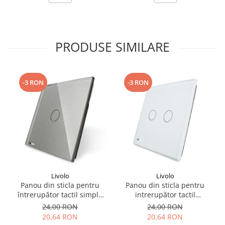
PRODUSE SIMILARE
-3 RON
-3 RON
Livolo
Livolo
Panou din sticla pentru
Panou din sticla pentru
întrerupător tactil simplu
intrerupător tactil
Livolo
dublu,Livolo
24,00 RON
24,00 RON
20,64 RON
20,64 RON