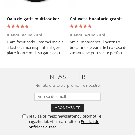
Oala de gatit multicooker 11 functii Instant Pot Pro Crisp 8 + Air Fryer 7.6 lt
Chiuveta bucatarie granit cu finisaj negru perlat/cupru Steingran Art Copper cu dozator si baterie Quadron
Bianca,
Acum 2 ani
Bianca,
Acum 2 ani
V
L-am facut cadou mamei mele si
Am cumparat setul pentru o
S
a fost cea mai inspirata alegere. Ii
bucatarie de vara de la o casa de
c
place foarte mult sa gatesca cu
vacanta. Se potriveste perfect in
c
acest aparat, fara efort si fara sa
decor, se curata perfect, este
v
trebuiasca sa tot invarta in
practic si util. Calitate foarte
b
cratita...ma gandesc serios sa imi
buna, recomand cu drag !
v
cumpar si eu! Recomand mult !
m
NEWSLETTER
Nu rata ofertele si promotiile noastre
Vreau sa primesc newsletter cu promotiile
magazinului. Afla mai multe in
Politica de
Confidentialitate