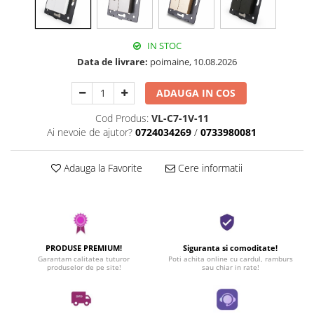
IN STOC
Data de livrare:
poimaine, 10.08.2026
ADAUGA IN COS
Cod Produs:
VL-C7-1V-11
Ai nevoie de ajutor?
0724034269
/
0733980081
Adauga la Favorite
Cere informatii
PRODUSE PREMIUM!
Siguranta si comoditate!
Garantam calitatea tuturor
Poti achita online cu cardul, ramburs
produselor de pe site!
sau chiar in rate!