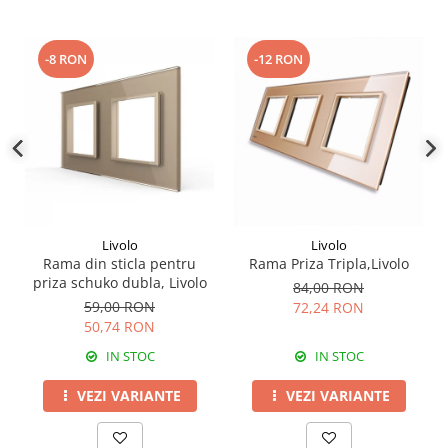
-8 RON
-12 RON
Livolo
Livolo
Rama din sticla pentru
Rama Priza Tripla,Livolo
priza schuko dubla, Livolo
84,00 RON
59,00 RON
72,24 RON
50,74 RON
IN STOC
IN STOC
VEZI VARIANTE
VEZI VARIANTE