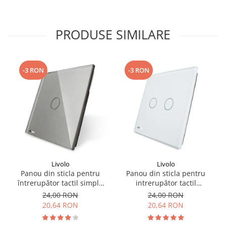
PRODUSE SIMILARE
-3 RON
-3 RON
Livolo
Livolo
Panou din sticla pentru
Panou din sticla pentru
întrerupător tactil simplu
intrerupător tactil
Livolo
dublu,Livolo
24,00 RON
24,00 RON
20,64 RON
20,64 RON