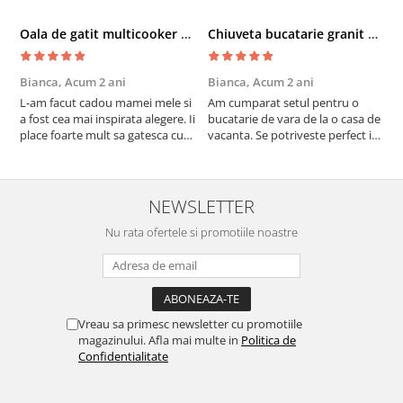
Oala de gatit multicooker 11 functii Instant Pot Pro Crisp 8 + Air Fryer 7.6 lt
Chiuveta bucatarie granit cu finisaj negru perlat/cupru Steingran Art Copper cu dozator si baterie Quadron
Bianca,
Acum 2 ani
Bianca,
Acum 2 ani
V
L-am facut cadou mamei mele si
Am cumparat setul pentru o
S
a fost cea mai inspirata alegere. Ii
bucatarie de vara de la o casa de
c
place foarte mult sa gatesca cu
vacanta. Se potriveste perfect in
c
acest aparat, fara efort si fara sa
decor, se curata perfect, este
v
trebuiasca sa tot invarta in
practic si util. Calitate foarte
b
cratita...ma gandesc serios sa imi
buna, recomand cu drag !
v
cumpar si eu! Recomand mult !
m
NEWSLETTER
Nu rata ofertele si promotiile noastre
Vreau sa primesc newsletter cu promotiile
magazinului. Afla mai multe in
Politica de
Confidentialitate