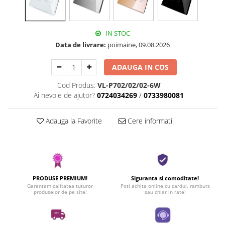
IN STOC
Data de livrare:
poimaine, 09.08.2026
ADAUGA IN COS
Cod Produs:
VL-P702/02/02-6W
Ai nevoie de ajutor?
0724034269
/
0733980081
Adauga la Favorite
Cere informatii
PRODUSE PREMIUM!
Siguranta si comoditate!
Garantam calitatea tuturor
Poti achita online cu cardul, ramburs
produselor de pe site!
sau chiar in rate!