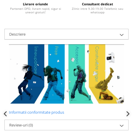
Livrare oriunde
Consultant dedicat
Parteneri DPD, livram rapid, sigur si
Zilnic intre 9.30-19.00 Telefonic sau
uneori gratuit!
whatsapp
Descriere
Informatii conformitate produs
Review-uri
(0)