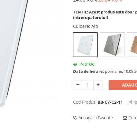
TENTIE! Acest produs este doar p
intrerupatorului!
Culoare
: Alb
IN STOC
Data de livrare:
poimaine, 10.08.2
ADAUG
Cod Produs:
BB-C7-C2-11
Ai n
Adauga la Favorite
Cere 