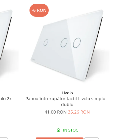
-6 RON
-6 RON
Livolo
olo 2x
Panou întrerupător tactil Livolo simplu +
Panou i
dublu
Li
41,00 RON
35,26 RON
4
IN STOC