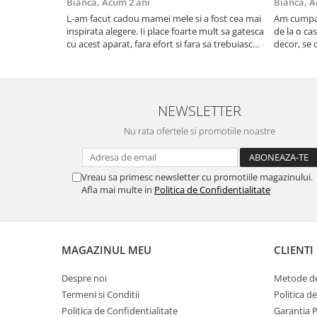
Bianca,
Acum 2 ani
Bianca,
A
L-am facut cadou mamei mele si a fost cea mai
Am cumpar
inspirata alegere. Ii place foarte mult sa gatesca
de la o ca
cu acest aparat, fara efort si fara sa trebuiasca
decor, se c
sa tot invarta in cratita...ma gandesc serios sa
Calitate f
imi cumpar si eu! Recomand mult !
NEWSLETTER
Nu rata ofertele si promotiile noastre
Vreau sa primesc newsletter cu promotiile magazinului.
Afla mai multe in
Politica de Confidentialitate
MAGAZINUL MEU
CLIENTI
Despre noi
Metode de
Termeni si Conditii
Politica d
Politica de Confidentialitate
Garantia 