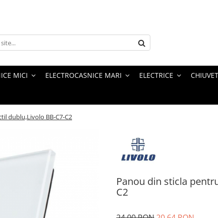
ICE MICI
ELECTROCASNICE MARI
ELECTRICE
CHIUVET
ctil dublu,Livolo BB-C7-C2
Panou din sticla pentru
C2
24,00 RON
20,64 RON