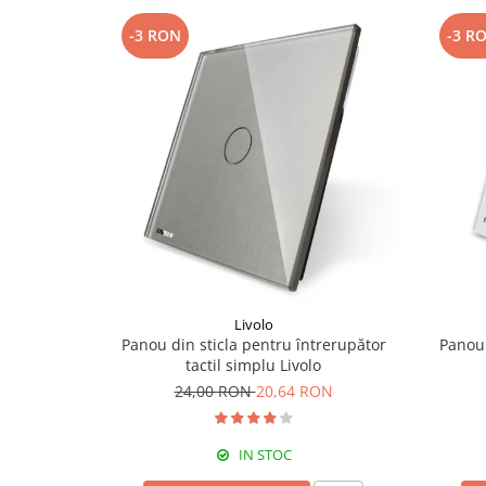
-3 RON
-3 R
Livolo
Panou din sticla pentru întrerupător
Panou 
tactil simplu Livolo
24,00 RON
20,64 RON
IN STOC