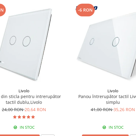
ON
-6 RON
Livolo
Livolo
din sticla pentru intrerupător
Panou întrerupător tactil Liv
tactil dublu,Livolo
simplu
24,00 RON
20,64 RON
41,00 RON
35,26 RON
IN STOC
IN STOC