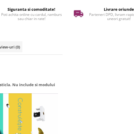
Siguranta si comoditate!
Livrare oriund
Poti achita online cu cardul, ramburs
Parteneri DPD, livram rapid
sau chiar in rate!
uneori gratuit!
view-uri
(0)
sticla. Nu include si modului