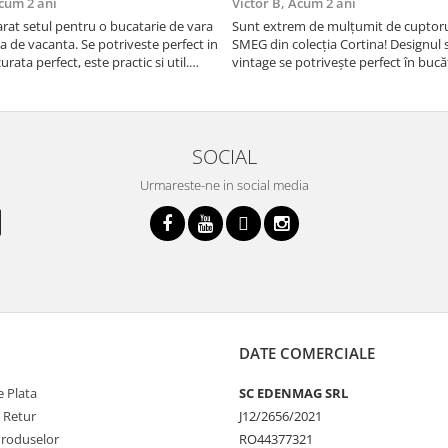
cum 2 ani
Victor B,
Acum 2 ani
at setul pentru o bucatarie de vara
Sunt extrem de mulțumit de cuptorul
sa de vacanta. Se potriveste perfect in
SMEG din colecția Cortina! Designul 
urata perfect, este practic si util.
vintage se potrivește perfect în bucă
oarte buna, recomand cu drag !
iar funcțiile variate de gătit fac pregă
meselor o plăcere.
SOCIAL
Urmareste-ne in social media
DATE COMERCIALE
 Plata
SC EDENMAG SRL
e Retur
J12/2656/2021
Produselor
RO44377321