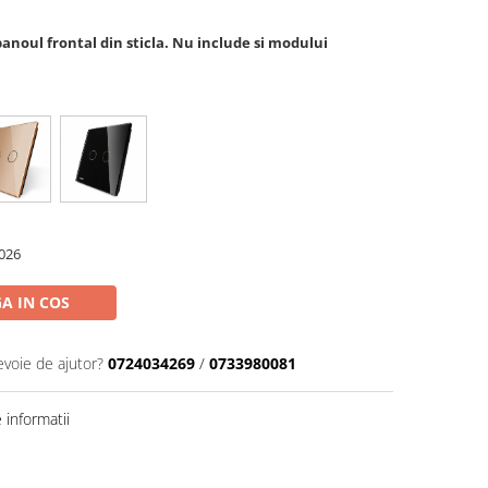
anoul frontal din sticla. Nu include si modului
026
A IN COS
evoie de ajutor?
0724034269
/
0733980081
informatii
Distribuie
pe