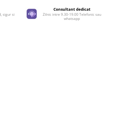
Facebook
e
Consultant dedicat
, sigur si
Zilnic intre 9.30-19.00 Telefonic sau
whatsapp