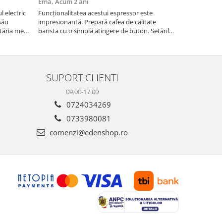
Ema,
Acum 2 ani
Paul G,
Acum
 electric
Funcționalitatea acestui espressor este
Recomand moa
său
impresionantă. Prepară cafea de calitate
are nevoie de
tăria mea,
barista cu o simplă atingere de buton. Setările
măcinarea cer
tirea
sunt ușor de personalizat, permițând ajustarea
fie pentru ac
intensității, temperaturii și cantității de cafea
dimensiuni. E
pentru a sa...
gospodărie!
SUPORT CLIENTI
09.00-17.00
0724034269
0733980081
comenzi@edenshop.ro