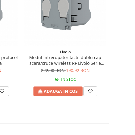
Livolo
 protocol
Modul intrerupator tactil dublu cap
a
scara/cruce wireless RF Livolo Serie
Noua
N
222,00 RON
190,92 RON
IN STOC
ADAUGA IN COS