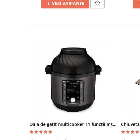
VEZI VARIANTE
Oala de gatit multicooker 11 functii Instant Pot Pro Crisp 8 + Air Fryer 7.6 lt