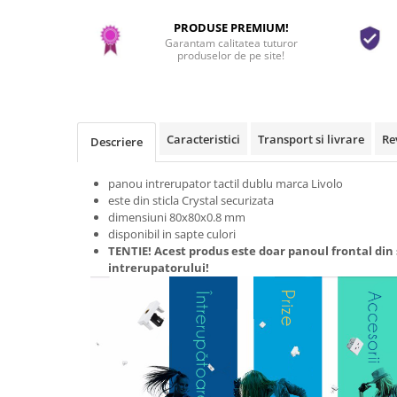
PRODUSE PREMIUM!
Garantam calitatea tuturor
produselor de pe site!
Caracteristici
Transport si livrare
Re
Descriere
panou intrerupator tactil dublu marca Livolo
este din sticla Crystal securizata
dimensiuni 80x80x0.8 mm
disponibil in sapte culori
TENTIE! Acest produs este doar panoul frontal din 
intrerupatorului!