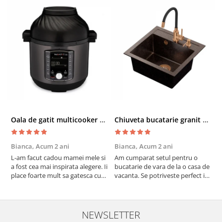
Oala de gatit multicooker 11 functii Instant Pot Pro Crisp 8 + Air Fryer 7.6 lt
Chiuveta bucatarie granit cu finisaj negru perlat/cupru Steingran Art Copper cu dozator si baterie Quadron
Bianca,
Acum 2 ani
Bianca,
Acum 2 ani
V
L-am facut cadou mamei mele si
Am cumparat setul pentru o
S
a fost cea mai inspirata alegere. Ii
bucatarie de vara de la o casa de
c
place foarte mult sa gatesca cu
vacanta. Se potriveste perfect in
c
acest aparat, fara efort si fara sa
decor, se curata perfect, este
v
trebuiasca sa tot invarta in
practic si util. Calitate foarte
b
cratita...ma gandesc serios sa imi
buna, recomand cu drag !
v
cumpar si eu! Recomand mult !
m
NEWSLETTER