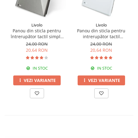
Livolo
Livolo
Panou din sticla pentru
Panou din sticla pentru
întrerupător tactil simplu
intrerupător tactil
Livolo
dublu,Livolo
24,00 RON
24,00 RON
20,64 RON
20,64 RON
IN STOC
IN STOC
VEZI VARIANTE
VEZI VARIANTE