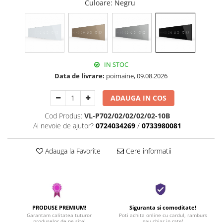
Culoare
: Negru
IN STOC
Data de livrare:
poimaine, 09.08.2026
ADAUGA IN COS
Cod Produs:
VL-P702/02/02/02/02-10B
Ai nevoie de ajutor?
0724034269
/
0733980081
Adauga la Favorite
Cere informatii
PRODUSE PREMIUM!
Siguranta si comoditate!
Garantam calitatea tuturor
Poti achita online cu cardul, ramburs
produselor de pe site!
sau chiar in rate!