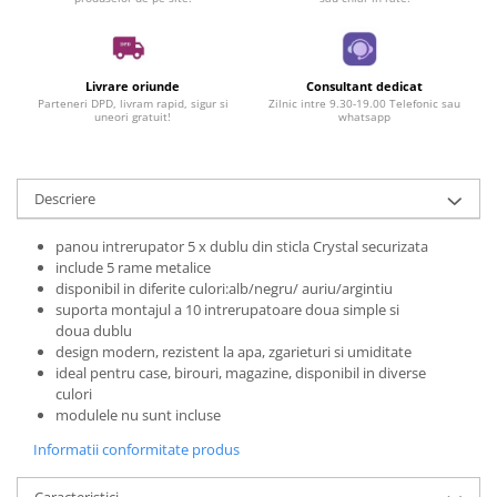
Livrare oriunde
Consultant dedicat
Parteneri DPD, livram rapid, sigur si
Zilnic intre 9.30-19.00 Telefonic sau
uneori gratuit!
whatsapp
Descriere
panou intrerupator 5 x dublu din sticla Crystal securizata
include 5 rame metalice
disponibil in diferite culori:alb/negru/ auriu/argintiu
suporta montajul a 10 intrerupatoare doua simple si
doua dublu
design modern, rezistent la apa, zgarieturi si umiditate
ideal pentru case, birouri, magazine, disponibil in diverse
culori
modulele nu sunt incluse
Informatii conformitate produs