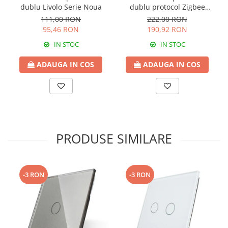
dublu Livolo Serie Noua
dublu protocol Zigbee
Livolo Serie Noua
111,00 RON
222,00 RON
95,46 RON
190,92 RON
IN STOC
IN STOC
ADAUGA IN COS
ADAUGA IN COS
PRODUSE SIMILARE
-3 RON
-3 RON