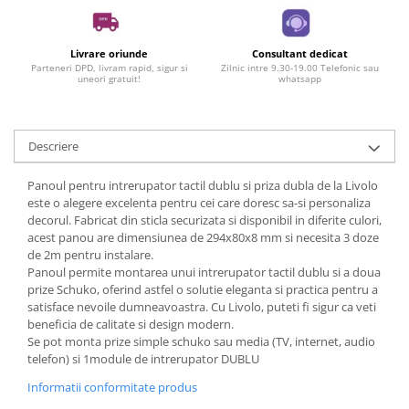
Livrare oriunde
Consultant dedicat
Parteneri DPD, livram rapid, sigur si
Zilnic intre 9.30-19.00 Telefonic sau
uneori gratuit!
whatsapp
Descriere
Panoul pentru intrerupator tactil dublu si priza dubla de la Livolo
este o alegere excelenta pentru cei care doresc sa-si personaliza
decorul. Fabricat din sticla securizata si disponibil in diferite culori,
acest panou are dimensiunea de 294x80x8 mm si necesita 3 doze
de 2m pentru instalare.
Panoul permite montarea unui intrerupator tactil dublu si a doua
prize Schuko, oferind astfel o solutie eleganta si practica pentru a
satisface nevoile dumneavoastra. Cu Livolo, puteti fi sigur ca veti
beneficia de calitate si design modern.
Se pot monta prize simple schuko sau media (TV, internet, audio
telefon) si 1module de intrerupator DUBLU
Informatii conformitate produs