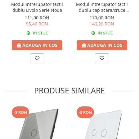
Modul intrerupator tactil
Modul intrerupator tactil
dublu Livolo Serie Noua
dublu cap scara/cruce
Livolo Serie Noua
111,00 RON
170,00 RON
95,46 RON
146,20 RON
IN STOC
IN STOC
ADAUGA IN COS
ADAUGA IN COS
PRODUSE SIMILARE
-3 RON
-3 RON