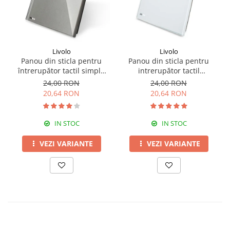
Livolo
Livolo
Panou din sticla pentru
Panou din sticla pentru
întrerupător tactil simplu
intrerupător tactil
Livolo
dublu,Livolo
24,00 RON
24,00 RON
20,64 RON
20,64 RON
IN STOC
IN STOC
VEZI VARIANTE
VEZI VARIANTE