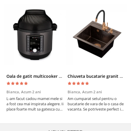
Oala de gatit multicooker 11 functii Instant Pot Pro Crisp 8 + Air Fryer 7.6 lt
Chiuveta bucatarie granit cu finisaj negru perlat/cupru Steingran Art Copper cu dozator si baterie Quadron
Bianca,
Acum 2 ani
Bianca,
Acum 2 ani
V
L-am facut cadou mamei mele si
Am cumparat setul pentru o
S
a fost cea mai inspirata alegere. Ii
bucatarie de vara de la o casa de
c
place foarte mult sa gatesca cu
vacanta. Se potriveste perfect in
c
acest aparat, fara efort si fara sa
decor, se curata perfect, este
v
trebuiasca sa tot invarta in
practic si util. Calitate foarte
b
cratita...ma gandesc serios sa imi
buna, recomand cu drag !
v
cumpar si eu! Recomand mult !
m