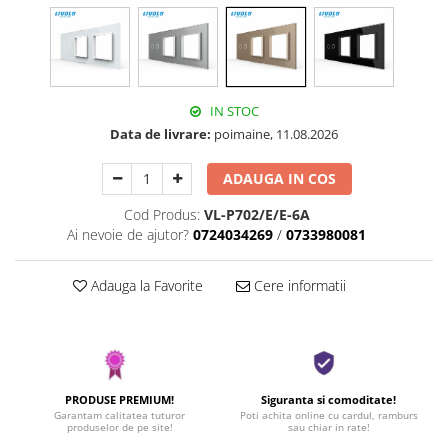
IN STOC
Data de livrare:
poimaine, 11.08.2026
ADAUGA IN COS
Cod Produs:
VL-P702/E/E-6A
Ai nevoie de ajutor?
0724034269
/
0733980081
Adauga la Favorite
Cere informatii
PRODUSE PREMIUM!
Siguranta si comoditate!
Garantam calitatea tuturor
Poti achita online cu cardul, ramburs
produselor de pe site!
sau chiar in rate!