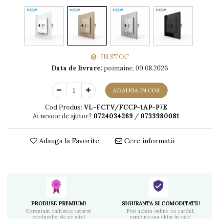
IN STOC
Data de livrare:
poimaine, 09.08.2026
ADAUGA IN COS
Cod Produs:
VL-FCTV/FCCP-1AP-P7E
Ai nevoie de ajutor?
0724034269
/
0733980081
Adauga la Favorite
Cere informatii
PRODUSE PREMIUM!
SIGURANTA SI COMODITATE!
Garantam calitatea tuturor
Poti achita online cu cardul,
produselor de pe site!
ramburs sau chiar in rate!