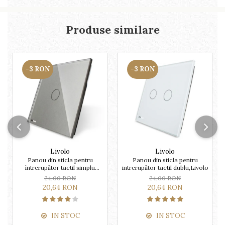
Produse similare
-3 RON
-3 RON
Livolo
Livolo
Panou din sticla pentru
Panou din sticla pentru
întrerupător tactil simplu
intrerupător tactil dublu,Livolo
Livolo
24,00 RON
24,00 RON
20,64 RON
20,64 RON
IN STOC
IN STOC