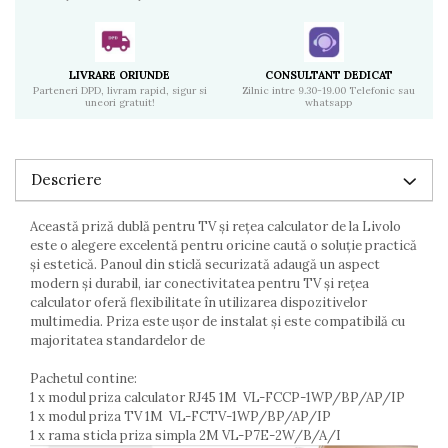
LIVRARE ORIUNDE
CONSULTANT DEDICAT
Parteneri DPD, livram rapid, sigur si
Zilnic intre 9.30-19.00 Telefonic sau
uneori gratuit!
whatsapp
Descriere
Această priză dublă pentru TV și rețea calculator de la Livolo
este o alegere excelentă pentru oricine caută o soluție practică
și estetică. Panoul din sticlă securizată adaugă un aspect
modern și durabil, iar conectivitatea pentru TV și rețea
calculator oferă flexibilitate în utilizarea dispozitivelor
multimedia. Priza este ușor de instalat și este compatibilă cu
majoritatea standardelor de
Pachetul contine:
1 x modul priza calculator RJ45 1M VL-FCCP-1WP/BP/AP/IP
1 x modul priza TV 1M VL-FCTV-1WP/BP/AP/IP
1 x rama sticla priza simpla 2M VL-P7E-2W/B/A/I