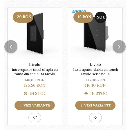
-20 RON
-19 RON
NOU
Livolo
Livolo
Intrerupator tactil simplu cu
Intrerupator dublu cu touch
rama din sticla 1M Livolo
Livolo serie noua
146,00 RON
135,00 RON
125,56 RON
116,10 RON
IN STOC
IN STOC
VEZI VARIANTE
VEZI VARIANTE