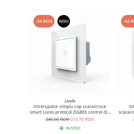
-34 RON
NOU
-42 
Livolo
Intrerupator simplu cap scara/cruce
In
smart Livolo protocol ZIGBEE control din
scara/c
aplicatia mobila
245,00 RON
210,70 RON
IN STOC