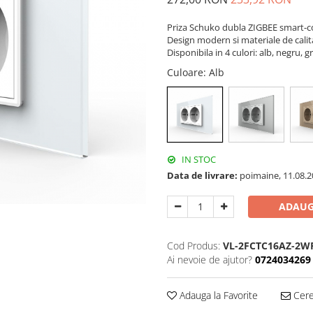
Priza Schuko dubla ZIGBEE smart-cont
Design modern si materiale de calit
Disponibila in 4 culori: alb, negru, g
Culoare
: Alb
IN STOC
Data de livrare:
poimaine, 11.08.2
ADAUG
Cod Produs:
VL-2FCTC16AZ-2W
Ai nevoie de ajutor?
0724034269
Adauga la Favorite
Cere 