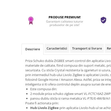
PRODUSE PREMIUM!
Garantam calitatea tuturor
produselor de pe site!
Caracteristici
Transport si livrare
Re
Descriere
Priza Schuko dubla ZIGBEE smart-control din aplicatia Liv
materiale de calitate, fiind compusa din suport metalic, pri
securizata. Cu sticla Crystal rezistenta la zgarieturi si uzur
prin intermediul hub-ului Livolo ZigBee si aplicatiei Livolo
folosind Google Home / Amazon Alexa. Astfel, priza se integ
inteligenta si iti ofera controlul deplin asupra sursei de ene
Este compusa din:
2 module priza schuko zigbee smart VL-FCTC16AZ-2WP
panou dublu sticla si rama metalica VL-P7E/E-4W/B/A/I
Poate fi actionata prin:
Hub Livolo ZigBee
prin aplicatia Livolo-hub-ul se achi