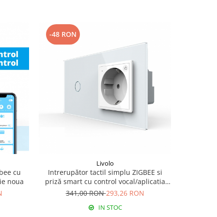
-48 RON
-40 RO
Livolo
gbee cu
Intrerupător tactil simplu ZIGBEE si
Intre
rie noua
priză smart cu control vocal/aplicatia
scara/c
mobila Livolo
apl
N
341,00 RON
293,26 RON
28
IN STOC