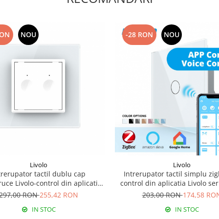
RON
NOU
-28 RON
NOU
Livolo
Livolo
trerupator tactil dublu cap
Intrerupator tactil simplu zi
ruce Livolo-control din aplicatia
control din aplicatia Livolo se
mobila
297,00 RON
255,42 RON
203,00 RON
174,58 RO
IN STOC
IN STOC