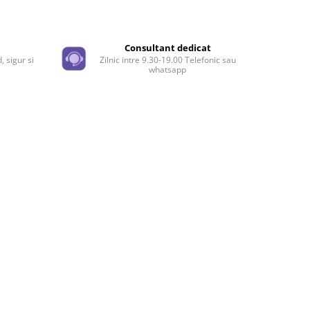
Distribuie
pe
Facebook
e
Consultant dedicat
, sigur si
Zilnic intre 9.30-19.00 Telefonic sau
whatsapp