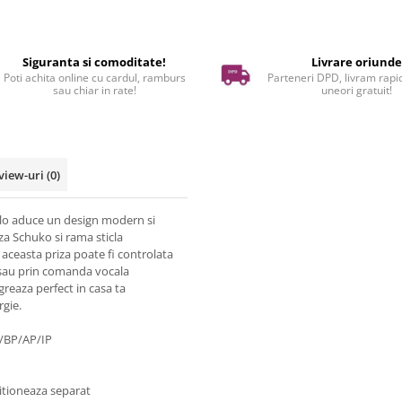
Siguranta si comoditate!
Livrare oriund
Poti achita online cu cardul, ramburs
Parteneri DPD, livram rapid
sau chiar in rate!
uneori gratuit!
view-uri
(0)
olo aduce un design modern si
za Schuko si rama sticla
a, aceasta priza poate fi controlata
, sau prin comanda vocala
reaza perfect in casa ta
rgie.
/BP/AP/IP
zitioneaza separat