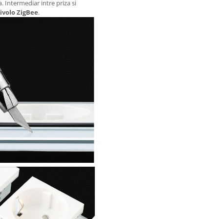
Intermediar intre priza si
ivolo ZigBee
.