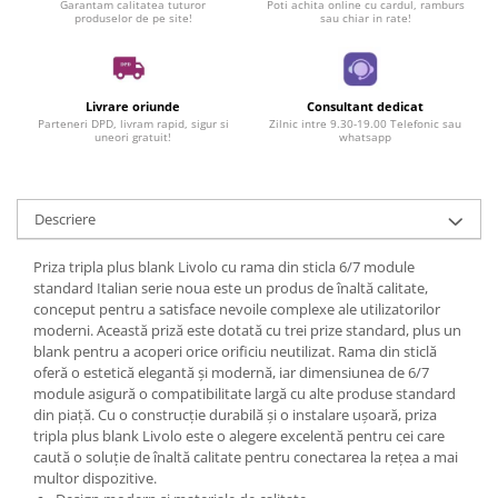
Garantam calitatea tuturor
Poti achita online cu cardul, ramburs
produselor de pe site!
sau chiar in rate!
Livrare oriunde
Consultant dedicat
Parteneri DPD, livram rapid, sigur si
Zilnic intre 9.30-19.00 Telefonic sau
uneori gratuit!
whatsapp
Descriere
Priza tripla plus blank Livolo cu rama din sticla 6/7 module
standard Italian serie noua este un produs de înaltă calitate,
conceput pentru a satisface nevoile complexe ale utilizatorilor
moderni. Această priză este dotată cu trei prize standard, plus un
blank pentru a acoperi orice orificiu neutilizat. Rama din sticlă
oferă o estetică elegantă și modernă, iar dimensiunea de 6/7
module asigură o compatibilitate largă cu alte produse standard
din piață. Cu o construcție durabilă și o instalare ușoară, priza
tripla plus blank Livolo este o alegere excelentă pentru cei care
caută o soluție de înaltă calitate pentru conectarea la rețea a mai
multor dispozitive.