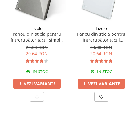
Livolo
Livolo
Panou din sticla pentru
Panou din sticla pentru
întrerupător tactil simplu
intrerupător tactil
Livolo
dublu,Livolo
24,00 RON
24,00 RON
20,64 RON
20,64 RON
IN STOC
IN STOC
VEZI VARIANTE
VEZI VARIANTE