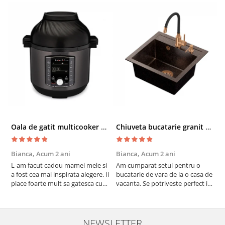
Oala de gatit multicooker 11 functii Instant Pot Pro Crisp 8 + Air Fryer 7.6 lt
Chiuveta bucatarie granit cu finisaj negru perlat/cupru Steingran Art Copper cu dozator si baterie Quadron
Bianca,
Acum 2 ani
Bianca,
Acum 2 ani
V
L-am facut cadou mamei mele si
Am cumparat setul pentru o
S
a fost cea mai inspirata alegere. Ii
bucatarie de vara de la o casa de
c
place foarte mult sa gatesca cu
vacanta. Se potriveste perfect in
c
acest aparat, fara efort si fara sa
decor, se curata perfect, este
v
trebuiasca sa tot invarta in
practic si util. Calitate foarte
b
cratita...ma gandesc serios sa imi
buna, recomand cu drag !
v
cumpar si eu! Recomand mult !
m
NEWSLETTER