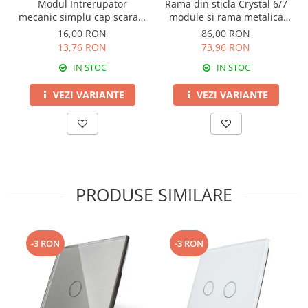
Modul Intrerupator
Rama din sticla Crystal 6/7
mecanic simplu cap scara 1
module si rama metalica
M,Livolo
Livolo, standard Italian
16,00 RON
86,00 RON
13,76 RON
73,96 RON
IN STOC
IN STOC
VEZI VARIANTE
VEZI VARIANTE
PRODUSE SIMILARE
-3 RON
-3 RON