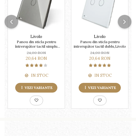
Livolo
Livolo
Panou din sticla pentru
Panou din sticla pentru
întrerupător tactil simplu
intrerupător tactil dublu,Livolo
Livolo
24,00 RON
24,00 RON
20,64 RON
20,64 RON
IN STOC
IN STOC
VEZI VARIANTE
VEZI VARIANTE