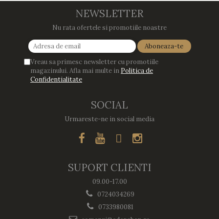
gandesc serios sa imi cumpar
cu drag !
m
si eu! Recomand mult !
NEWSLETTER
Nu rata ofertele si promotiile noastre
Vreau sa primesc newsletter cu promotiile
magazinului. Afla mai multe in
Politica de
Confidentialitate
SOCIAL
Urmareste-ne in social media
SUPORT CLIENTI
09.00-17.00
0724034269
0733980081