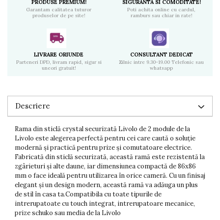
PRODUSE PREMIUM!
SIGURANTA SI COMODITATE!
Garantam calitatea tuturor
Poti achita online cu cardul,
produselor de pe site!
ramburs sau chiar in rate!
LIVRARE ORIUNDE
CONSULTANT DEDICAT
Parteneri DPD, livram rapid, sigur si
Zilnic intre 9.30-19.00 Telefonic sau
uneori gratuit!
whatsapp
Descriere
Rama din sticlă crystal securizată Livolo de 2 module de la
Livolo este alegerea perfectă pentru cei care caută o soluție
modernă și practică pentru prize și comutatoare electrice.
Fabricată din sticlă securizată, această ramă este rezistentă la
zgârieturi și alte daune, iar dimensiunea compactă de 86x86
mm o face ideală pentru utilizarea în orice cameră. Cu un finisaj
elegant și un design modern, această ramă va adăuga un plus
de stil în casa ta.Compatibila cu toate tipurile de
intrerupatoate cu touch integrat, intrerupatoare mecanice,
prize schuko sau media de la Livolo