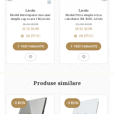
Livolo
Livolo
Modul Intrerupator mecanic
Modul Priza simpla rețea
simplu cap scara 1 M,Livolo
calculator 1M, RJ45, Livolo
16,00 RON
22,00 RON
13,76 RON
18,92 RON
IN STOC
IN STOC
VEZI VARIANTE
VEZI VARIANTE
Produse similare
-3 RON
-3 RON