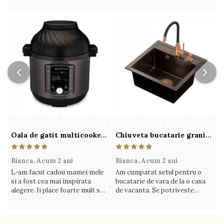
Oala de gatit multicooker 11 functii Instant Pot Pro Crisp 8 + Air Fryer 7.6 lt
Chiuveta bucatarie granit cu finisaj negru perlat/cupru Steingran Art Copper cu dozator si baterie Quadron
Bianca,
Acum 2 ani
Bianca,
Acum 2 ani
V
L-am facut cadou mamei mele
Am cumparat setul pentru o
S
si a fost cea mai inspirata
bucatarie de vara de la o casa
c
alegere. Ii place foarte mult sa
de vacanta. Se potriveste
c
gatesca cu acest aparat, fara
perfect in decor, se curata
v
efort si fara sa trebuiasca sa
perfect, este practic si util.
î
tot invarta in cratita...ma
Calitate foarte buna, recomand
v