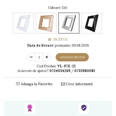
Culoare
: Gri
IN STOC
Data de livrare:
poimaine, 09.08.2026
ADAUGA IN COS
Cod Produs:
VL-P7E-2I
Ai nevoie de ajutor?
0724034269
/
0733980081
Adauga la Favorite
Cere informatii