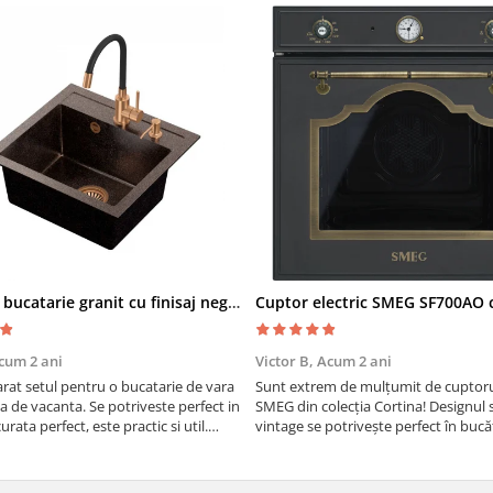
Chiuveta bucatarie granit cu finisaj negru perlat/cupru Steingran Art Copper cu dozator si baterie Quadron
cum 2 ani
Victor B,
Acum 2 ani
at setul pentru o bucatarie de vara
Sunt extrem de mulțumit de cuptorul
sa de vacanta. Se potriveste perfect in
SMEG din colecția Cortina! Designul 
urata perfect, este practic si util.
vintage se potrivește perfect în bucă
oarte buna, recomand cu drag !
iar funcțiile variate de gătit fac pregă
meselor o plăcere.