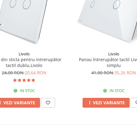
Livolo
Livolo
din sticla pentru intrerupător
Panou întrerupător tactil Liv
tactil dublu,Livolo
simplu
24,00 RON
20,64 RON
41,00 RON
35,26 RON
IN STOC
IN STOC
VEZI VARIANTE
VEZI VARIANTE