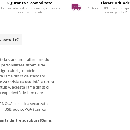
Siguranta si comoditate!
Livrare oriund
Poti achita online cu cardul, ramburs
Parteneri DPD, livram rapid
sau chiar in rate!
uneori gratuit!
view-uri
(0)
ticla standard Italian 1 modul
i personalizeze sistemul de
sign, culori și modele
stă rama din sticla standard
re va rezista cu ușurință la uzura
tuitiv, această rama din sticl
r o experiență de iluminare
E NOUA, din sticla securizata,
on, USB, audio, VGA ) casi cu
tanta dintre suruburi 85mm.