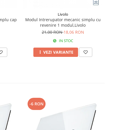
Livolo
mplu cap
Modul Intrerupator mecanic simplu cu
Rama st
revenire 1 modul,Livolo
4
21,00 RON
18,06 RON
IN STOC
VEZI VARIANTE
-6 RON