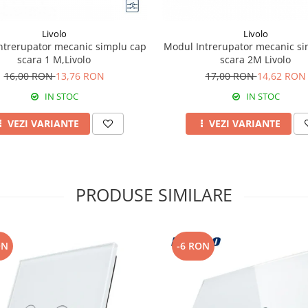
Livolo
Livolo
ntrerupator mecanic simplu cap
Modul Intrerupator mecanic si
scara 1 M,Livolo
scara 2M Livolo
16,00 RON
13,76 RON
17,00 RON
14,62 RON
IN STOC
IN STOC
VEZI VARIANTE
VEZI VARIANTE
PRODUSE SIMILARE
ON
-6 RON