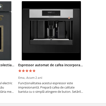
Cuptor electric SMEG SF700AO colectia Cortina
Espressor automat de cafea incorporabil De Dietrich Platinum
Moara cere
Ema,
Acum 2 ani
Paul G,
Acum
 electric
Funcționalitatea acestui espressor este
Recomand moa
său
impresionantă. Prepară cafea de calitate
are nevoie de
tăria mea,
barista cu o simplă atingere de buton. Setările
măcinarea cer
tirea
sunt ușor de personalizat, permițând ajustarea
fie pentru ac
intensității, temperaturii și cantității de cafea
dimensiuni. E
pentru a sa...
gospodărie!