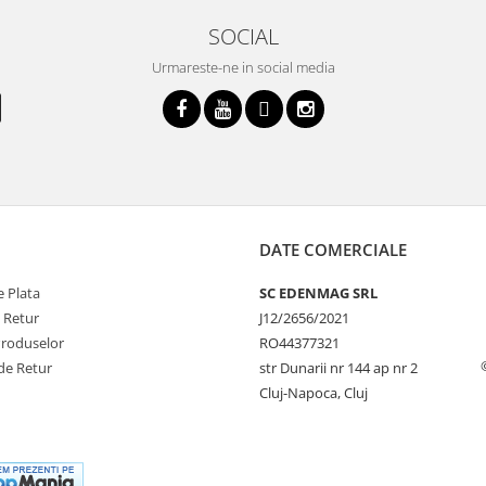
SOCIAL
Urmareste-ne in social media
DATE COMERCIALE
 Plata
SC EDENMAG SRL
e Retur
J12/2656/2021
Produselor
RO44377321
de Retur
str Dunarii nr 144 ap nr 2
Cluj-Napoca, Cluj