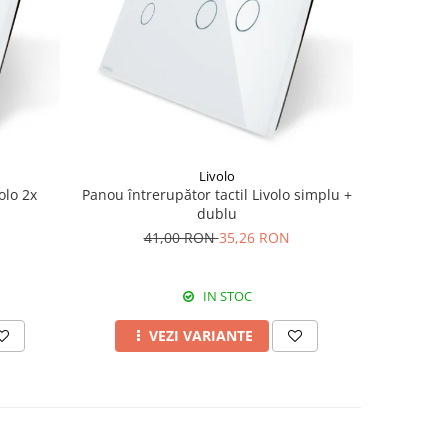
-6 RON
Livolo
olo 2x
Panou întrerupător tactil Livolo simplu +
Panou i
dublu
Li
41,00 RON
35,26 RON
4
IN STOC
VEZI VARIANTE