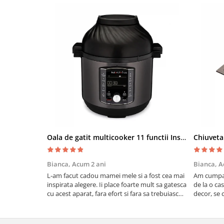
Oala de gatit multicooker 11 functii Instant Pot Pro Crisp 8 + Air Fryer 7.6 lt
Bianca,
Acum 2 ani
Bianca,
A
L-am facut cadou mamei mele si a fost cea mai
Am cumpar
inspirata alegere. Ii place foarte mult sa gatesca
de la o ca
cu acest aparat, fara efort si fara sa trebuiasca
decor, se c
sa tot invarta in cratita...ma gandesc serios sa
Calitate f
imi cumpar si eu! Recomand mult !