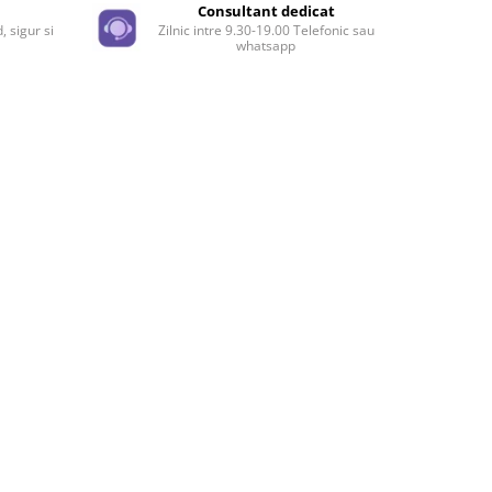
e
Consultant dedicat
, sigur si
Zilnic intre 9.30-19.00 Telefonic sau
whatsapp