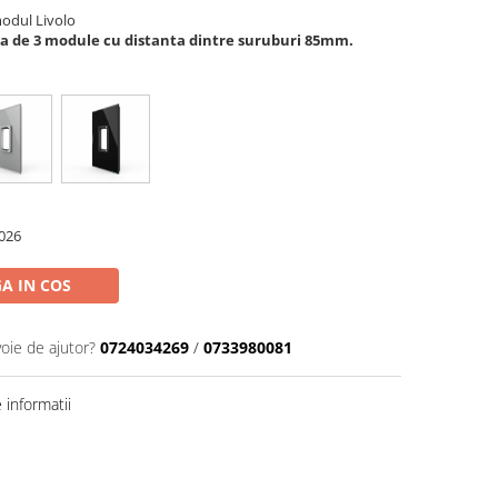
modul Livolo
a de 3 module cu distanta dintre suruburi 85mm.
026
A IN COS
voie de ajutor?
0724034269
/
0733980081
informatii
Distribuie
pe
Facebook