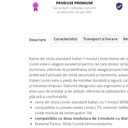
PRODUSE PREMIUM!
Garantam calitatea tuturor
produselor de pe site!
Caracteristici
Transport si livrare
Re
Descriere
Rama din sticla standard Italian 1 modul Livolo-Rama din s
Livolo este o alegere excelentă pentru cei care doresc să îș
iluminare, oferindu-le posibilitatea să își aleagă propriul de
preferate.Fabricată din sticlă securizată și rezistentă, acea
Italian Livolo este o piesă de mobilier durabilă și sigură, ca
și trecerea timpului. Datorită designului său ergonomic și in
este ușor de instalat și de utilizat, oferindu-le utilizatorilo
plăcută și confortabilă.
rama din sticla Livolo standard italian, cu 1 modul SERI
compatibila cu prizele media Livolo ( TV, internet, telef
unele module de intrerupator 1M
compatibila cu doza modulara de 3 module cu dis
Material Panou: Sticla Crystal termorezistenta