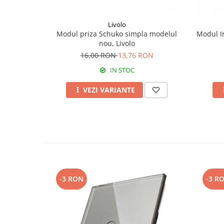
Livolo
Modul priza Schuko simpla modelul
Modul I
nou, Livolo
16,00 RON
13,76 RON
IN STOC
VEZI VARIANTE
-3 RON
-3 R