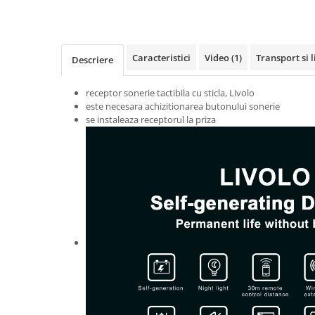
Caracteristici
Video
(1)
Transport si l
Descriere
receptor sonerie tactibila cu sticla, Livolo
este necesara achizitionarea butonului sonerie
se instaleaza receptorul la priza