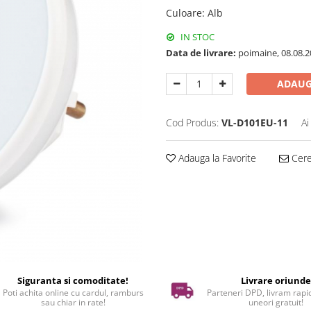
Culoare
:
Alb
IN STOC
Data de livrare:
poimaine, 08.08.2
ADAUG
Cod Produs:
VL-D101EU-11
Ai
Adauga la Favorite
Cere 
Siguranta si comoditate!
Livrare oriund
Poti achita online cu cardul, ramburs
Parteneri DPD, livram rapid
sau chiar in rate!
uneori gratuit!