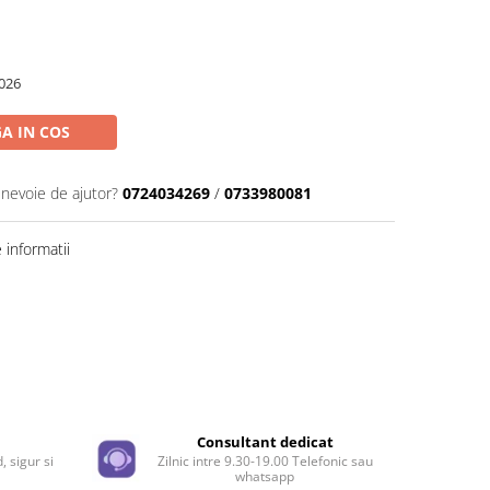
026
A IN COS
 nevoie de ajutor?
0724034269
/
0733980081
informatii
Distribuie
pe
Facebook
e
Consultant dedicat
, sigur si
Zilnic intre 9.30-19.00 Telefonic sau
whatsapp