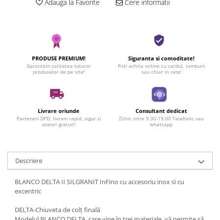
Adauga la Favorite
Cere informatii
PRODUSE PREMIUM!
Siguranta si comoditate!
Garantam calitatea tuturor
Poti achita online cu cardul, ramburs
produselor de pe site!
sau chiar in rate!
Livrare oriunde
Consultant dedicat
Parteneri DPD, livram rapid, sigur si
Zilnic intre 9.30-19.00 Telefonic sau
uneori gratuit!
whatsapp
Descriere
BLANCO DELTA II SILGRANIT InFino cu accesoriu inox si cu
excentric
DELTA-Chiuveta de colț finală
Modelul BLANCO DELTA, care vine în trei materiale, vă permite să