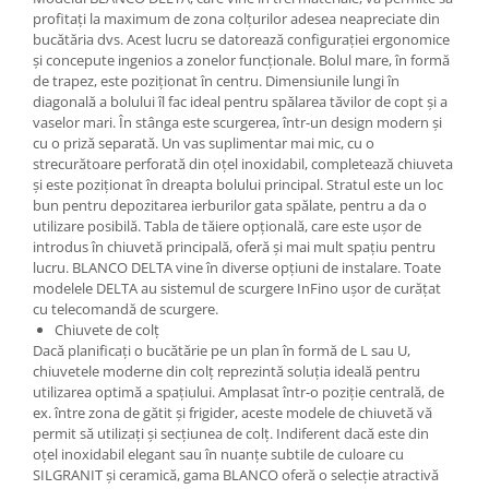
profitați la maximum de zona colțurilor adesea neapreciate din
bucătăria dvs. Acest lucru se datorează configurației ergonomice
și concepute ingenios a zonelor funcționale. Bolul mare, în formă
de trapez, este poziționat în centru. Dimensiunile lungi în
diagonală a bolului îl fac ideal pentru spălarea tăvilor de copt și a
vaselor mari. În stânga este scurgerea, într-un design modern și
cu o priză separată. Un vas suplimentar mai mic, cu o
strecurătoare perforată din oțel inoxidabil, completează chiuveta
și este poziționat în dreapta bolului principal. Stratul este un loc
bun pentru depozitarea ierburilor gata spălate, pentru a da o
utilizare posibilă. Tabla de tăiere opțională, care este ușor de
introdus în chiuvetă principală, oferă și mai mult spațiu pentru
lucru. BLANCO DELTA vine în diverse opțiuni de instalare. Toate
modelele DELTA au sistemul de scurgere InFino ușor de curățat
cu telecomandă de scurgere.
Chiuvete de colț
Dacă planificați o bucătărie pe un plan în formă de L sau U,
chiuvetele moderne din colț reprezintă soluția ideală pentru
utilizarea optimă a spațiului. Amplasat într-o poziție centrală, de
ex. între zona de gătit și frigider, aceste modele de chiuvetă vă
permit să utilizați și secțiunea de colț. Indiferent dacă este din
oțel inoxidabil elegant sau în nuanțe subtile de culoare cu
SILGRANIT și ceramică, gama BLANCO oferă o selecție atractivă