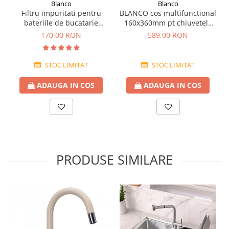
Blanco
Blanco
Filtru impuritati pentru
BLANCO cos multifunctional
bateriile de bucatarie
160x360mm pt chiuvetele
Blanco
Andano si Subline
170,00 RON
589,00 RON
STOC LIMITAT
STOC LIMITAT
ADAUGA IN COS
ADAUGA IN COS
PRODUSE SIMILARE