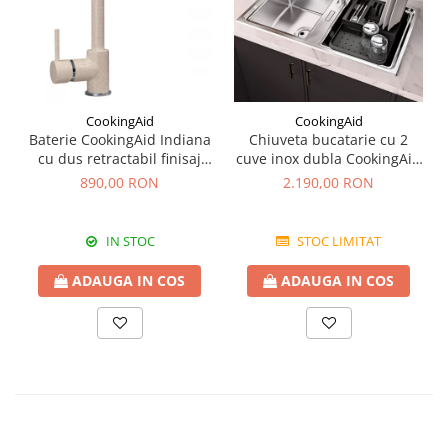
CookingAid
CookingAid
Baterie CookingAid Indiana
Chiuveta bucatarie cu 2
cu dus retractabil finisaj
cuve inox dubla CookingAid
granit Bej Pigmentat /
FUSION 86BB
890,00 RON
2.190,00 RON
Avena
IN STOC
STOC LIMITAT
ADAUGA IN COS
ADAUGA IN COS