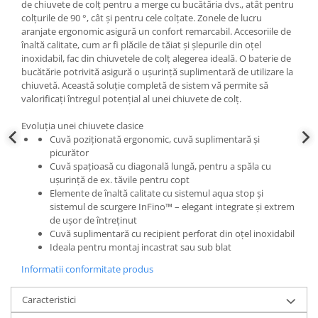
de chiuvete de colț pentru a merge cu bucătăria dvs., atât pentru
colțurile de 90 °, cât și pentru cele colțate. Zonele de lucru
aranjate ergonomic asigură un confort remarcabil. Accesoriile de
înaltă calitate, cum ar fi plăcile de tăiat și șlepurile din oțel
inoxidabil, fac din chiuvetele de colț alegerea ideală. O baterie de
bucătărie potrivită asigură o ușurință suplimentară de utilizare la
chiuvetă. Această soluție completă de sistem vă permite să
valorificați întregul potențial al unei chiuvete de colț.
Evoluția unei chiuvete clasice
Cuvă poziționată ergonomic, cuvă suplimentară și
picurător
Cuvă spațioasă cu diagonală lungă, pentru a spăla cu
ușurință de ex. tăvile pentru copt
Elemente de înaltă calitate cu sistemul aqua stop și
sistemul de scurgere InFino™ – elegant integrate și extrem
de ușor de întreținut
Cuvă suplimentară cu recipient perforat din oţel inoxidabil
Ideala pentru montaj incastrat sau sub blat
Informatii conformitate produs
Caracteristici