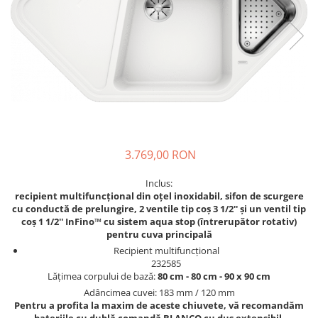
Prajitoare de paine
chiuvete
Combine frigorifice
Termostate si senzori Livolo
Rasnite de cafea
Sonerii electrice
Accesorii chiuvete bucatarie
Espressoare cafea
Roboti de bucatarie
Construieste singur
Gratar protectie chiuveta
Aparate de gatit-aragazuri
Spumarea laptelui
Scurgator farfurii
Module
Masina de spalat vase
Suporti burete
Panouri si rame
Accesorii
Tocatoare lemn si sticla
Seturi Electrocasnice
Sisteme de scurgere si cleme
Tavita scurgere vase/legume/fructe
3.769,00 RON
Dispenser detergent
Inclus:
recipient multifuncțional din oțel inoxidabil, sifon de scurgere
cu conductă de prelungire, 2 ventile tip coș 3 1/2'' și un ventil tip
coș 1 1/2'' InFino™ cu sistem aqua stop (întrerupător rotativ)
pentru cuva principală
Recipient multifuncțional
232585
Lățimea corpului de bază:
80 cm - 80 cm - 90 x 90 cm
Adâncimea cuvei: 183 mm / 120 mm
Pentru a profita la maxim de aceste chiuvete, vă recomandăm
bateriile cu dublă comandă BLANCO cu duș extensibil.