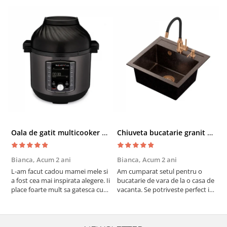
Oala de gatit multicooker 11 functii Instant Pot Pro Crisp 8 + Air Fryer 7.6 lt
Chiuveta bucatarie granit cu finisaj negru perlat/cupru Steingran Art Copper cu dozator si baterie Quadron
Bianca,
Acum 2 ani
Bianca,
Acum 2 ani
V
L-am facut cadou mamei mele si
Am cumparat setul pentru o
S
a fost cea mai inspirata alegere. Ii
bucatarie de vara de la o casa de
c
place foarte mult sa gatesca cu
vacanta. Se potriveste perfect in
c
acest aparat, fara efort si fara sa
decor, se curata perfect, este
v
trebuiasca sa tot invarta in
practic si util. Calitate foarte
b
cratita...ma gandesc serios sa imi
buna, recomand cu drag !
v
cumpar si eu! Recomand mult !
m