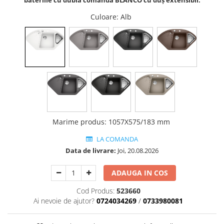
Culoare
: Alb
Marime produs
:
1057X575/183 mm
LA COMANDA
Data de livrare:
Joi, 20.08.2026
ADAUGA IN COS
Cod Produs:
523660
Ai nevoie de ajutor?
0724034269
/
0733980081