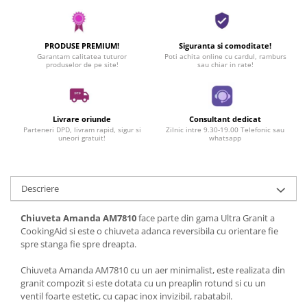
PRODUSE PREMIUM!
Siguranta si comoditate!
Garantam calitatea tuturor
Poti achita online cu cardul, ramburs
produselor de pe site!
sau chiar in rate!
Livrare oriunde
Consultant dedicat
Parteneri DPD, livram rapid, sigur si
Zilnic intre 9.30-19.00 Telefonic sau
uneori gratuit!
whatsapp
Descriere
Chiuveta Amanda AM7810
face parte din gama Ultra Granit a
CookingAid si este o chiuveta adanca reversibila cu orientare fie
spre stanga fie spre dreapta.
Chiuveta Amanda AM7810 cu un aer minimalist, este realizata din
granit compozit si este dotata cu un preaplin rotund si cu un
ventil foarte estetic, cu capac inox invizibil, rabatabil.