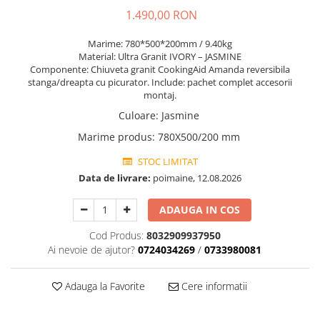
1.490,00 RON
Marime: 780*500*200mm / 9.40kg
Material: Ultra Granit IVORY – JASMINE
Componente: Chiuveta granit CookingAid Amanda reversibila
stanga/dreapta cu picurator. Include: pachet complet accesorii
montaj.
Culoare
:
Jasmine
Marime produs
:
780X500/200 mm
STOC LIMITAT
Data de livrare:
poimaine, 12.08.2026
ADAUGA IN COS
Cod Produs:
8032909937950
Ai nevoie de ajutor?
0724034269
/
0733980081
Adauga la Favorite
Cere informatii