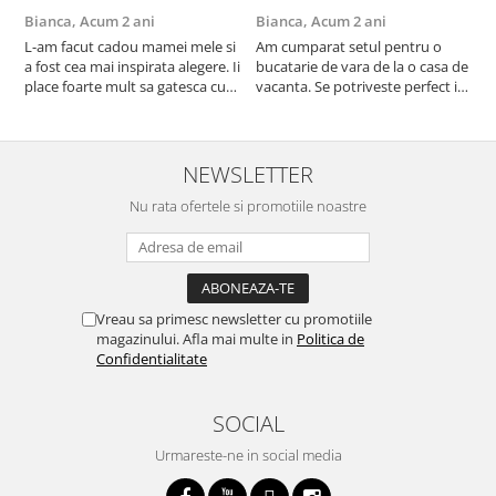
Bianca,
Acum 2 ani
Bianca,
Acum 2 ani
V
L-am facut cadou mamei mele si
Am cumparat setul pentru o
S
a fost cea mai inspirata alegere. Ii
bucatarie de vara de la o casa de
c
place foarte mult sa gatesca cu
vacanta. Se potriveste perfect in
c
acest aparat, fara efort si fara sa
decor, se curata perfect, este
v
trebuiasca sa tot invarta in
practic si util. Calitate foarte
b
cratita...ma gandesc serios sa imi
buna, recomand cu drag !
v
cumpar si eu! Recomand mult !
m
NEWSLETTER
Nu rata ofertele si promotiile noastre
Vreau sa primesc newsletter cu promotiile
magazinului. Afla mai multe in
Politica de
Confidentialitate
SOCIAL
Urmareste-ne in social media