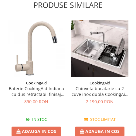
PRODUSE SIMILARE
CookingAid
CookingAid
Baterie CookingAid Indiana
Chiuveta bucatarie cu 2
cu dus retractabil finisaj
cuve inox dubla CookingAid
granit Bej Pigmentat /
FUSION 86BB
890,00 RON
2.190,00 RON
Avena
IN STOC
STOC LIMITAT
ADAUGA IN COS
ADAUGA IN COS