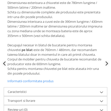
Dimensiunea exterioara a chiuvetei este de 780mm lungime /
500mm latime / 200mm inaltime.
Schita cu dimensiunile complete ale produsului este prezentata
intr-una din pozele produsului.
Dimensiunea interioara a cuvei este de 390mm lungime / 430mm
latime / 200mm inaltime iar dimensiunea picuratorului impreuna
cu zona mediana unde se monteaza bateria este de aprox
355mm x 500mm (vezi schita detaliata).
Decupajul necesar in blatul de bucatarie pentru montarea
chiuvetei
pe blat
este de 760mm / 480mm, dar recomandam
taierea blatului doar in momentul in care ati primit chiuveta.
Corpul de mobilier pentru chiuveta de bucatarie recomandat de
producator este de 600mm lungime.
Schita pentru montarea chiuvetei pe blat este atasata intr-una
din pozele produsului.
Informatii conformitate produs
Caracteristici
Transport si livrare
Review-uri
(0)