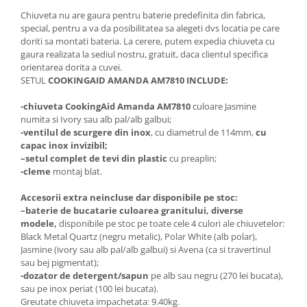
Chiuveta nu are gaura pentru baterie predefinita din fabrica,
special, pentru a va da posibilitatea sa alegeti dvs locatia pe care
doriti sa montati bateria. La cerere, putem expedia chiuveta cu
gaura realizata la sediul nostru, gratuit, daca clientul specifica
orientarea dorita a cuvei.
SETUL
COOKINGAID AMANDA AM7810 INCLUDE:
-chiuveta CookingAid Amanda AM7810
culoare Jasmine
numita si Ivory sau alb pal/alb galbui;
-ventilul de scurgere din inox
, cu diametrul de 114mm,
cu
capac inox invizibil;
–
setul complet de tevi din plastic
cu preaplin;
-cleme
montaj blat.
Accesorii extra neincluse dar disponibile pe stoc:
–
baterie de bucatarie culoarea granitului, diverse
modele,
disponibile pe stoc pe toate cele 4 culori ale chiuvetelor:
Black Metal Quartz (negru metalic), Polar White (alb polar),
Jasmine (ivory sau alb pal/alb galbui) si Avena (ca si travertinul
sau bej pigmentat);
-dozator de detergent/sapun
pe alb sau negru (270 lei bucata),
sau pe inox periat (100 lei bucata).
Greutate chiuveta impachetata: 9.40kg.