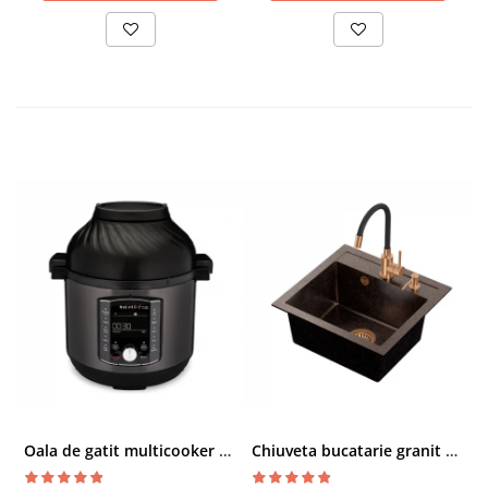
Oala de gatit multicooker 11 functii Instant Pot Pro Crisp 8 + Air Fryer 7.6 lt
Chiuveta bucatarie granit cu finisaj negru perlat/cupru Steingran Art Copper cu dozator si baterie Quadron