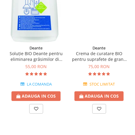
Deante
Deante
Soluție BIO Deante pentru
Crema de curatare BIO
eliminarea grăsimilor din
pentru suprafete de granit
bucătărie -chiuvete
Deante 250 ml
55,00 RON
75,00 RON
granit,ceramica si inox
LA COMANDA
STOC LIMITAT
ADAUGA IN COS
ADAUGA IN COS