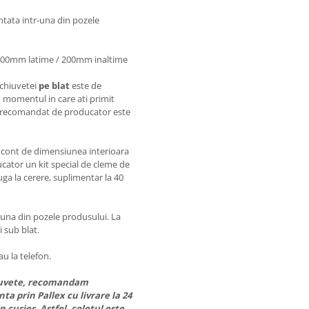
ntata intr-una din pozele
 400mm latime / 200mm inaltime
 chiuvetei
pe blat
este de
momentul in care ati primit
e recomandat de producator este
ne cont de dimensiunea interioara
cator un kit special de cleme de
uga la cerere, suplimentar la 40
-una din pozele produsului. La
 sub blat.
au la telefon.
chiuvete, recomandam
ta prin Pallex cu livrare la 24
in curier. Astfel, coletul este