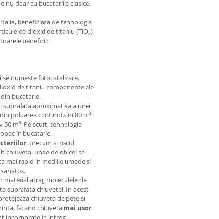
ne nu doar cu bucatariile clasice,
talia, beneficiaza de tehnologia
ticule de dioxid de titaniu (TiO
)
2
toarele beneficii:
i
se numeste fotocatalizare,
dioxid de titaniu componente ale
 din bucatarie.
i suprafata aproximativa a unei
 din poluarea continuta in 80 m³
v 50 m³. Pe scurt, tehnologia
copac în bucatarie.
cteriilor
, precum si riscul
ub chiuveta, unde de obicei se
olta mai rapid in mediile umede si
i sanatos.
in material atrag moleculele de
ata suprafata chiuvetei. In acest
 protejeaza chiuveta de pete si
urinta, facand chiuveta
mai usor
nt incorporate in intreg