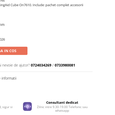
MINE
ngAid Cube On7610. Include: pachet complet accesorii
 mm
026
A IN COS
Ai nevoie de ajutor?
0724034269
/
0733980081
informatii
Distribuie
pe
Facebook
e
Consultant dedicat
, sigur si
Zilnic intre 9.30-19.00 Telefonic sau
whatsapp