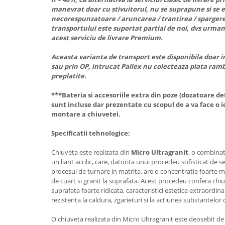
manevrat doar cu stivuitorul, nu se suprapune si se 
necorespunzatoare / aruncarea / trantirea / spargere
transportului este suportat partial de noi, dvs urmand
acest serviciu de livrare Premium.
Aceasta varianta de transport este disponibila doar in
sau prin OP, intrucat Pallex nu colecteaza plata ramb
preplatite.
***Bateria si accesoriile extra din poze (dozatoare d
sunt incluse dar prezentate cu scopul de a va face o
montare a chiuvetei.
Specificatii tehnologice:
Chiuveta este realizata din
Micro Ultragranit
, o combinat
un liant acrilic, care, datorita unui procedeu sofisticat de s
procesul de turnare in matrita, are o concentratie foarte 
de cuart si granit la suprafata. Acest procedeu confera chiu
suprafata foarte ridicata, caracteristici estetice extraordinar
rezistenta la caldura, zgarieturi si la actiunea substantelor 
O chiuveta realizata din Micro Ultragranit este deosebit de