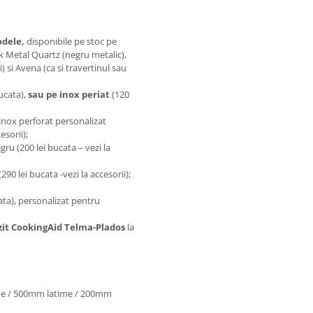
odele,
disponibile pe stoc pe
ack Metal Quartz (negru metalic),
) si Avena (ca si travertinul sau
ucata),
sau pe inox periat
(120
inox perforat personalizat
sorii);
gru (200 lei bucata – vezi la
(290 lei bucata -vezi la accesorii);
ata), personalizat pentru
zit CookingAid Telma-Plados
la
me / 500mm latime / 200mm