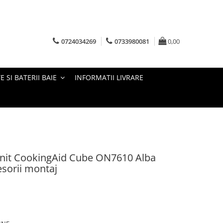
0724034269
0733980081
0,00
E SI BATERII BAIE
INFORMATII LIVRARE
anit CookingAid Cube ON7610 Alba
esorii montaj