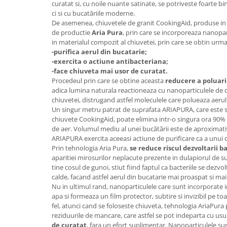
curatat si, cu noile nuante satinate, se potriveste foarte bi
ci si cu bucatăriile moderne.
De asemenea, chiuvetele de granit CookingAid, produse in I
de productie
Aria Pura
, prin care se incorporeaza nanopar
in materialul compozit al chiuvetei, prin care se obtin urma
-purifica aerul din bucatarie;
-exercita o actiune antibacteriana;
-face chiuveta mai usor de curatat.
Procedeul prin care se obtine aceasta
reducere a poluari
adica lumina naturala reactioneaza cu nanoparticulele de 
chiuvetei, distrugand astfel moleculele care polueaza aerul
Un singur metru patrat de suprafata ARIAPURA, care este s
chiuvete CookingAid, poate elimina intr-o singura ora 90%
de aer. Volumul mediu al unei bucătării este de aproximati
ARIAPURA exercita aceeasi actiune de purificare ca a unui 
Prin tehnologia Aria Pura,
se reduce riscul dezvoltarii ba
aparitiei mirosurilor neplacute prezente in dulapiorul de s
tine cosul de gunoi, stiut fiind faptul ca bacteriile se dezv
calde, facand astfel aerul din bucatarie mai proaspat si ma
Nu in ultimul rand, nanoparticulele care sunt incorporate 
apa si formeaza un film protector, subtire si invizibil pe to
fel, atunci cand se foloseste chiuveta, tehnologia AriaPura
reziduurile de mancare, care astfel se pot indeparta cu us
de curatat
, fara un efort suplimentar. Nanoparticulele su