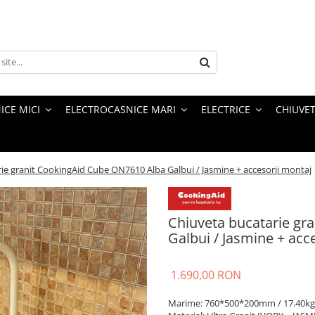
ICE MICI
ELECTROCASNICE MARI
ELECTRICE
CHIUVET
ie granit CookingAid Cube ON7610 Alba Galbui / Jasmine + accesorii montaj
Chiuveta bucatarie gr
Galbui / Jasmine + acc
1.690,00 RON
Marime: 760*500*200mm / 17.40kg