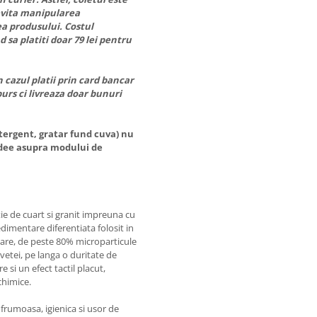
evita manipularea
a produsului. Costul
 sa platiti doar 79 lei pentru
 cazul platii prin card bancar
urs ci livreaza doar bunuri
etergent, gratar fund cuva) nu
 idee asupra modului de
ie de cuart si granit impreuna cu
edimentare diferentiata folosit in
mare, de peste 80% microparticule
vetei, pe langa o duritate de
e si un efect tactil placut,
chimice.
 frumoasa, igienica si usor de