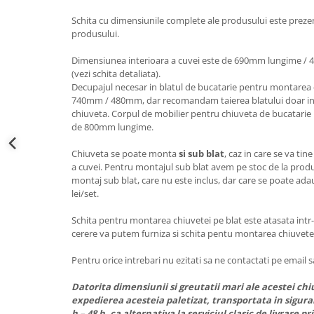
Schita cu dimensiunile complete ale produsului este preze
produsului.
Dimensiunea interioara a cuvei este de 690mm lungime /
(vezi schita detaliata).
Decupajul necesar in blatul de bucatarie pentru montarea
740mm / 480mm, dar recomandam taierea blatului doar in 
chiuveta. Corpul de mobilier pentru chiuveta de bucatari
de 800mm lungime.
Chiuveta se poate monta
si sub blat
, caz in care se va ti
a cuvei. Pentru montajul sub blat avem pe stoc de la produ
montaj sub blat, care nu este inclus, dar care se poate ada
lei/set.
Schita pentru montarea chiuvetei pe blat este atasata intr
cerere va putem furniza si schita pentu montarea chiuvetei
Pentru orice intrebari nu ezitati sa ne contactati pe email s
Datorita dimensiunii si greutatii mari ale acestei 
expedierea acesteia paletizat, transportata in siguran
h – 48 h, ca alternativa la serviciul clasic de livrare pr