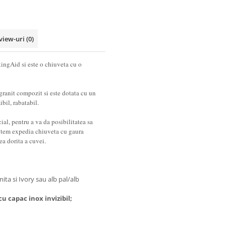
view-uri
(0)
ngAid si este o chiuveta cu o
ranit compozit si este dotata cu un
ibil, rabatabil.
ial, pentru a va da posibilitatea sa
 putem expedia chiuveta cu gaura
rea dorita a cuvei.
ta si Ivory sau alb pal/alb
cu capac inox invizibil;