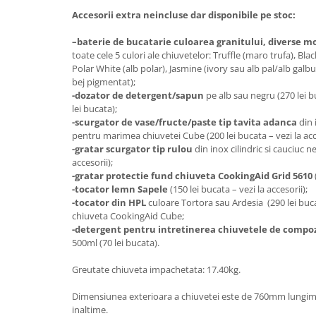
Accesorii extra neincluse dar disponibile pe stoc:
–
baterie de bucatarie culoarea granitului, diverse m
toate cele 5 culori ale chiuvetelor: Truffle (maro trufa), Bl
Polar White (alb polar), Jasmine (ivory sau alb pal/alb galbui
bej pigmentat);
-dozator de detergent/sapun
pe alb sau negru (270 lei b
lei bucata);
-scurgator de vase/fructe/paste tip tavita adanca
din 
pentru marimea chiuvetei Cube (200 lei bucata – vezi la acce
-gratar scurgator tip rulou
din inox cilindric si cauciuc ne
accesorii);
-gratar protectie fund chiuveta CookingAid Grid 5610
-tocator lemn Sapele
(150 lei bucata – vezi la accesorii);
-tocator din HPL
culoare Tortora sau Ardesia (290 lei buc
chiuveta CookingAid Cube;
-detergent pentru intretinerea chiuvetele de compo
500ml (70 lei bucata).
Greutate chiuveta impachetata: 17.40kg.
Dimensiunea exterioara a chiuvetei este de 760mm lungi
inaltime.