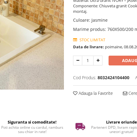
Material: Ultra Granit IVORY – JAS
Componente: Chiuveta granit Cooki
montaj.
Culoare
:
Jasmine
Marime produs
:
760X500/200
STOC LIMITAT
Data de livrare:
poimaine, 08.08.2
ADAUG
Cod Produs:
8032424104400
Adauga la Favorite
Cere 
Siguranta si comoditate!
Livrare oriund
Poti achita online cu cardul, ramburs
Parteneri DPD, livram rapid
sau chiar in rate!
uneori gratuit!