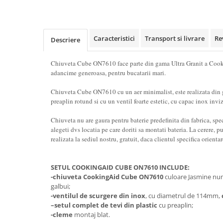
Caracteristici
Transport si livrare
Re
Descriere
Chiuveta Cube ON7610 face parte din gama Ultra Granit a Cooki
adancime generoasa, pentru bucatarii mari.
Chiuveta Cube ON7610 cu un aer minimalist, este realizata din g
preaplin rotund si cu un ventil foarte estetic, cu capac inox inviz
Chiuveta nu are gaura pentru baterie predefinita din fabrica, spec
alegeti dvs locatia pe care doriti sa montati bateria. La cerere,
realizata la sediul nostru, gratuit, daca clientul specifica orienta
SETUL
COOKINGAID CUBE ON7610 INCLUDE:
-chiuveta CookingAid Cube ON7610
culoare Jasmine numi
galbui;
-ventilul de scurgere din inox
, cu diametrul de 114mm,
–
setul complet de tevi din plastic
cu preaplin;
-cleme
montaj blat.