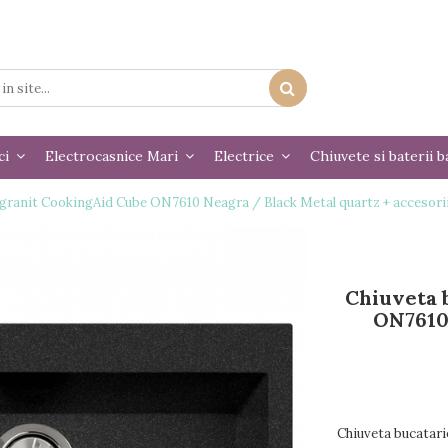
ci
Electrocasnice Mari
Electrice
Chiuvete si baterii b
 granit CookingAid Cube ON7610 Neagra / Black Metal quartz + accesori
Chiuveta 
ON7610 
Chiuveta bucatar