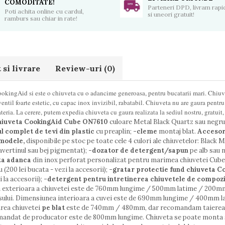
COMODITATE!
Parteneri DPD, livram rapid
Poti achita online cu cardul,
si uneori gratuit!
ramburs sau chiar in rate!
si livrare
Review-uri
(0)
kingAid si este o chiuveta cu o adancime generoasa, pentru bucatarii mari. Chiuv
entil foarte estetic, cu capac inox invizibil, rabatabil. Chiuveta nu are gaura pentru 
ateria. La cerere, putem expedia chiuveta cu gaura realizata la sediul nostru, gratuit,
hiuveta CookingAid Cube ON7610
culoare Metal Black Quartz sau negru
l complet de tevi din plastic
cu preaplin;
-cleme
montaj blat.
Accesori
 modele,
disponibile pe stoc pe toate cele 4 culori ale chiuvetelor: Black M
ravertinul sau bej pigmentat);
-dozator de detergent/sapun
pe alb sau 
ta adanca
din inox perforat personalizat pentru marimea chiuvetei Cube (2
 (200 lei bucata - vezi la accesorii);
-gratar protectie fund chiuveta C
i la accesorii);
-detergent pentru intretinerea chiuvetele de compoz
 exterioara a chiuvetei este de 760mm lungime / 500mm latime / 200mm 
sului. Dimensiunea interioara a cuvei este de 690mm lungime / 400mm la
area chiuvetei
pe blat
este de 740mm / 480mm, dar recomandam taierea bla
mandat de producator este de 800mm lungime. Chiuveta se poate monta si 