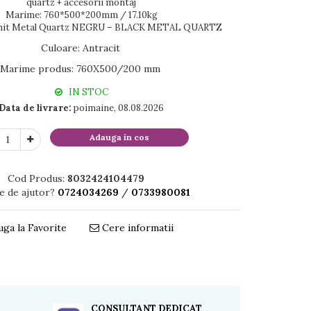
quartz + accesorii montaj
Marime: 760*500*200mm / 17.10kg
ranit Metal Quartz NEGRU – BLACK METAL QUARTZ
Culoare
:
Antracit
Marime produs
:
760X500/200 mm
IN STOC
Data de livrare:
poimaine, 08.08.2026
Adauga in cos
Cod Produs:
8032424104479
e de ajutor?
0724034269
/
0733980081
ga la Favorite
Cere informatii
Distribuie
pe
Facebook
CONSULTANT DEDICAT