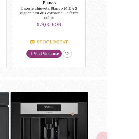
Blanco
Blanco
Baterie chiuveta Blanco MIDA S
BLANCO CLASSIM
silgranit cu dus extractibil, diferite
reversibila, finisaj ino
culori
excentric
979,00 RON
2.629,00 R
STOC LIMITAT
LA COMA
Vezi Variante
Adauga in cos