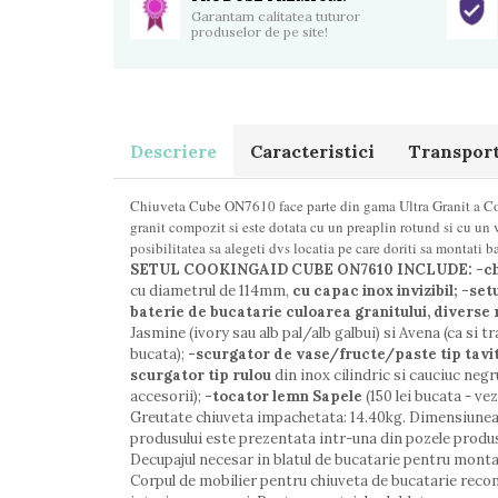
Garantam calitatea tuturor
produselor de pe site!
Descriere
Caracteristici
Transport 
Chiuveta Cube ON7610 face parte din gama Ultra Granit a Coo
granit compozit si este dotata cu un preaplin rotund si cu un v
posibilitatea sa alegeti dvs locatia pe care doriti sa montati b
SETUL
COOKINGAID CUBE ON7610 INCLUDE:
-c
cu diametrul de 114mm,
cu capac inox invizibil;
-
setu
baterie de bucatarie culoarea granitului, diverse
Jasmine (ivory sau alb pal/alb galbui) si Avena (ca si t
bucata);
-scurgator de vase/fructe/paste tip tavi
scurgator tip rulou
din inox cilindric si cauciuc negru
accesorii);
-tocator lemn Sapele
(150 lei bucata - vez
Greutate chiuveta impachetata: 14.40kg. Dimensiunea
produsului este prezentata intr-una din pozele produ
Decupajul necesar in blatul de bucatarie pentru mont
Corpul de mobilier pentru chiuveta de bucatarie reco