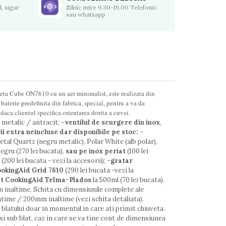
, sigur
Zilnic intre 9.30-19.00 Telefonic
sau whatsapp
eta Cube ON7610 cu un aer minimalist, este realizata din
baterie predefinita din fabrica, special, pentru a va da
 daca clientul specifica orientarea dorita a cuvei.
 metalic / antracit;
-ventilul de scurgere din inox
,
i extra neincluse dar disponibile pe stoc:
-
etal Quartz (negru metalic), Polar White (alb polar),
negru (270 lei bucata),
sau pe inox periat
(100 lei
00 lei bucata - vezi la accesorii);
-gratar
ookingAid Grid 7610
(290 lei bucata -vezi la
it CookingAid Telma-Plados
la 500ml (70 lei bucata).
inaltime. Schita cu dimensiunile complete ale
time / 200mm inaltime (vezi schita detaliata).
tului doar in momentul in care ati primit chiuveta.
sub blat, caz in care se va tine cont de dimensiunea