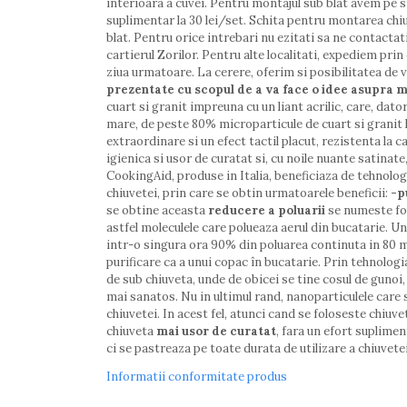
interioara a cuvei. Pentru montajul sub blat avem pe s
suplimentar la 30 lei/set. Schita pentru montarea chi
blat. Pentru orice intrebari nu ezitati sa ne contactati
cartierul Zorilor. Pentru alte localitati, expediem pri
ziua urmatoare. La cerere, oferim si posibilitatea de ver
prezentate cu scopul de a va face o idee asupra m
cuart si granit impreuna cu un liant acrilic, care, dat
mare, de peste 80% microparticule de cuart si granit l
extraordinare si un efect tactil placut, rezistenta la 
igienica si usor de curatat si, cu noile nuante satinat
CookingAid, produse in Italia, beneficiaza de tehnolo
chiuvetei, prin care se obtin urmatoarele beneficii:
-p
se obtine aceasta
reducere a poluarii
se numeste fot
astfel moleculele care polueaza aerul din bucatarie. 
intr-o singura ora 90% din poluarea continuta in 80 m
purificare ca a unui copac în bucatarie. Prin tehnologi
de sub chiuveta, unde de obicei se tine cosul de gunoi,
mai sanatos. Nu in ultimul rand, nanoparticulele care 
chiuvetei. In acest fel, atunci cand se foloseste chiuv
chiuveta
mai usor de curatat
, fara un efort suplimen
ci se pastreaza pe toate durata de utilizare a chiuvetei
Informatii conformitate produs