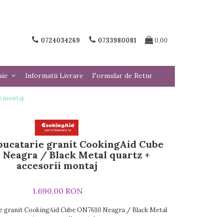
0724034269
0733980081
0,00
aie
Informatii Livrare
Formular de Retur
i montaj
bucatarie granit CookingAid Cube
Neagra / Black Metal quartz +
accesorii montaj
1.690,00 RON
ie granit CookingAid Cube ON7610 Neagra / Black Metal