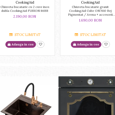
CookingAid
CookingAid
Chiuveta bucatarie cu 2 cuve inox
Chiuveta bucatarie granit
dubla CookingAid FUSION 86BB
CookingAid Cube ON7610 Bej
Pigmentat / Avena + accesorii
2.190,00 RON
montaj
1.690,00 RON
STOC LIMITAT
STOC LIMITAT
Adauga in cos
Adauga in cos