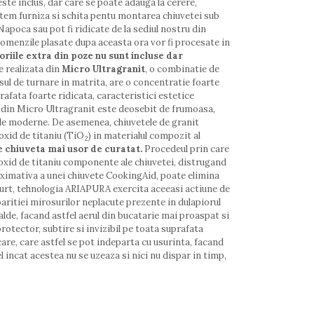
ste inclus, dar care se poate adauga la cerere,
putem furniza si schita pentu montarea chiuvetei sub
-Napoca sau pot fi ridicate de la sediul nostru din
. Comenzile plasate dupa aceasta ora vor fi procesate in
riile extra din poze nu sunt incluse dar
 realizata din
Micro Ultragranit
, o combinatie de
esul de turnare in matrita, are o concentratie foarte
afata foarte ridicata, caracteristici estetice
ata din Micro Ultragranit este deosebit de frumoasa,
riile moderne. De asemenea, chiuvetele de granit
oxid de titaniu (TiO
) in materialul compozit al
2
e chiuveta mai usor de curatat.
Procedeul prin care
oxid de titaniu componente ale chiuvetei, distrugand
oximativa a unei chiuvete CookingAid, poate elimina
scurt, tehnologia ARIAPURA exercita aceeasi actiune de
paritiei mirosurilor neplacute prezente in dulapiorul
calde, facand astfel aerul din bucatarie mai proaspat si
rotector, subtire si invizibil pe toata suprafata
care, care astfel se pot indeparta cu usurinta, facand
l incat acestea nu se uzeaza si nici nu dispar in timp,