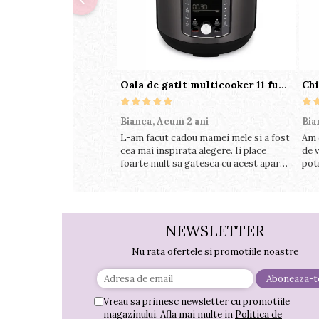
Oala de gatit multicooker 11 functii Instant Pot Pro Crisp 8 + Air Fryer 7.6 lt
Bianca,
Acum 2 ani
Bia
L-am facut cadou mamei mele si a fost
Am 
cea mai inspirata alegere. Ii place
de v
foarte mult sa gatesca cu acest aparat,
pot
fara efort si fara sa trebuiasca sa tot
perf
invarta in cratita...ma gandesc serios
foa
sa imi cumpar si eu! Recomand mult !
NEWSLETTER
Nu rata ofertele si promotiile noastre
Vreau sa primesc newsletter cu promotiile
magazinului. Afla mai multe in
Politica de