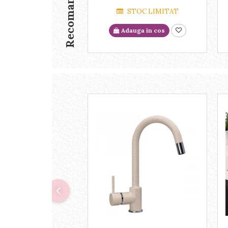
Recomandari
STOC LIMITAT
Adauga in cos