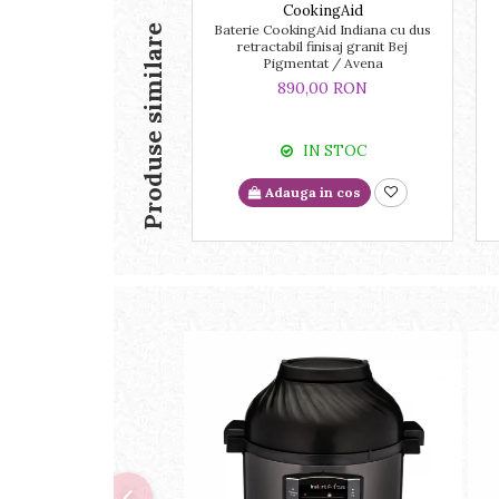
CookingAid
Baterie CookingAid Indiana cu dus
Produse similare
retractabil finisaj granit Bej
Pigmentat / Avena
890,00 RON
IN STOC
Adauga in cos