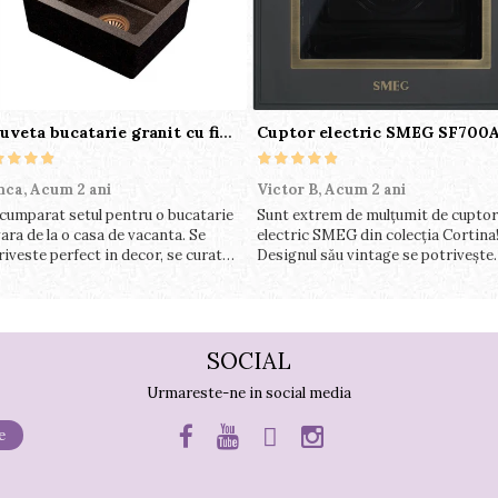
Chiuveta bucatarie granit cu finisaj negru perlat/cupru Steingran Art Copper cu dozator si baterie Quadron
nca,
Acum 2 ani
Victor B,
Acum 2 ani
cumparat setul pentru o bucatarie
Sunt extrem de mulțumit de cuptor
ara de la o casa de vacanta. Se
electric SMEG din colecția Cortina
riveste perfect in decor, se curata
Designul său vintage se potrivește
ect, este practic si util. Calitate
perfect în bucătăria mea, iar funcții
rte buna, recomand cu drag !
variate de gătit fac pregătirea mes
o plăcere.
SOCIAL
Urmareste-ne in social media