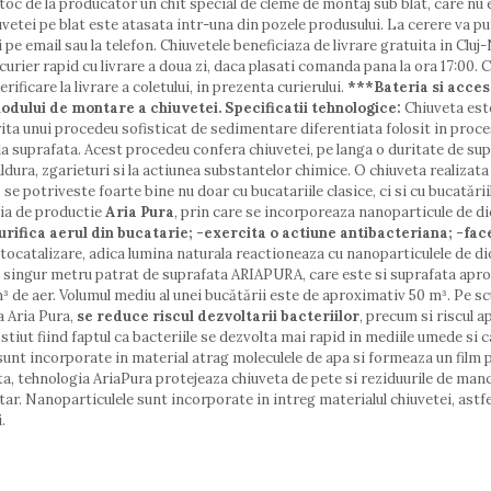
toc de la producator un chit special de cleme de montaj sub blat, care nu e
uvetei pe blat este atasata intr-una din pozele produsului. La cerere va 
 pe email sau la telefon. Chiuvetele beneficiaza de livrare gratuita in Cluj
n curier rapid cu livrare a doua zi, daca plasati comanda pana la ora 17:00
ificare la livrare a coletului, in prezenta curierului.
***Bateria si acceso
odului de montare a chiuvetei.
Specificatii tehnologice:
Chiuveta este
orita unui procedeu sofisticat de sedimentare diferentiata folosit in proc
a suprafata. Acest procedeu confera chiuvetei, pe langa o duritate de supr
caldura, zgarieturi si la actiunea substantelor chimice. O chiuveta realiz
e, se potriveste foarte bine nu doar cu bucatariile clasice, ci si cu bucată
gia de productie
Aria Pura
, prin care se incorporeaza nanoparticule de di
urifica aerul din bucatarie;
-exercita o actiune antibacteriana;
-fac
ocatalizare, adica lumina naturala reactioneaza cu nanoparticulele de di
Un singur metru patrat de suprafata ARIAPURA, care este si suprafata apr
³ de aer. Volumul mediu al unei bucătării este de aproximativ 50 m³. Pe 
a Aria Pura,
se reduce riscul dezvoltarii bacteriilor
, precum si riscul a
 stiut fiind faptul ca bacteriile se dezvolta mai rapid in mediile umede si 
sunt incorporate in material atrag moleculele de apa si formeaza un film p
eta, tehnologia AriaPura protejeaza chiuveta de pete si reziduurile de man
tar. Nanoparticulele sunt incorporate in intreg materialul chiuvetei, astfe
.