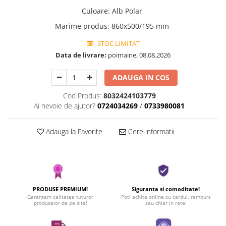
Culoare
:
Alb Polar
Marime produs
:
860x500/195 mm
STOC LIMITAT
Data de livrare:
poimaine, 08.08.2026
ADAUGA IN COS
Cod Produs:
8032424103779
Ai nevoie de ajutor?
0724034269
/
0733980081
Adauga la Favorite
Cere informatii
PRODUSE PREMIUM!
Siguranta si comoditate!
Garantam calitatea tuturor
Poti achita online cu cardul, ramburs
produselor de pe site!
sau chiar in rate!