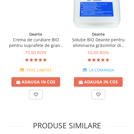
Deante
Deante
Crema de curatare BIO
Soluție BIO Deante pentru
pentru suprafete de granit
eliminarea grăsimilor din
Deante 250 ml
bucătărie -chiuvete
75,00 RON
55,00 RON
granit,ceramica si inox
STOC LIMITAT
LA COMANDA
ADAUGA IN COS
ADAUGA IN COS
PRODUSE SIMILARE