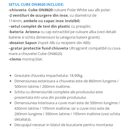
SETUL
CUBE ON8620 INCLUDE:
-chiuveta Cube ON8620
culoare Polar White sau alb polar;
-2 ventiluri de scurgere din inox
, cu diametrul de
114mm,
ambele
cu capac inox invizibil;
–
setul complet de tevi din plastic
cu preaplin;
-bateria Arizona
cu cap extractibil pe culoare alba (vezi detalii
baterie si schita dimensiuni la categoria baterii granit);
-dozator Sapun
Vopsit Alb cu recipient din ABS
;
–
gratar protectie fund chiuveta
Ultragranit compatibil cu cuva
mare a chiuvetei Cube ON8620
;
-cleme
montaj blat.
Greutate chiuveta impachetata: 18.90kg.
Dimensiunea exterioara a chiuvetei este de 860mm lungime /
500mm latime / 200mm inaltime.
Schita cu dimensiunile complete ale produsului este
prezentata intr-una din pozele produsului.
Dimensiunea interioara a cuvei mari este de 500mm lungime /
430mm latime / 195mm inaltime, iar a cuvei mici este de
260mm lungime / 390mm latime / 195mm inaltime (vezi schita
detaliata).
Decupajul necesar in blatul de bucatarie pentru montarea