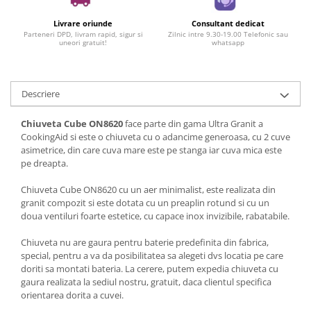
Livrare oriunde
Consultant dedicat
Parteneri DPD, livram rapid, sigur si
Zilnic intre 9.30-19.00 Telefonic sau
uneori gratuit!
whatsapp
Descriere
Chiuveta Cube ON8620
face parte din gama Ultra Granit a
CookingAid si este o chiuveta cu o adancime generoasa, cu 2 cuve
asimetrice, din care cuva mare este pe stanga iar cuva mica este
pe dreapta.
Chiuveta Cube ON8620 cu un aer minimalist, este realizata din
granit compozit si este dotata cu un preaplin rotund si cu un
doua ventiluri foarte estetice, cu capace inox invizibile, rabatabile.
Chiuveta nu are gaura pentru baterie predefinita din fabrica,
special, pentru a va da posibilitatea sa alegeti dvs locatia pe care
doriti sa montati bateria. La cerere, putem expedia chiuveta cu
gaura realizata la sediul nostru, gratuit, daca clientul specifica
orientarea dorita a cuvei.