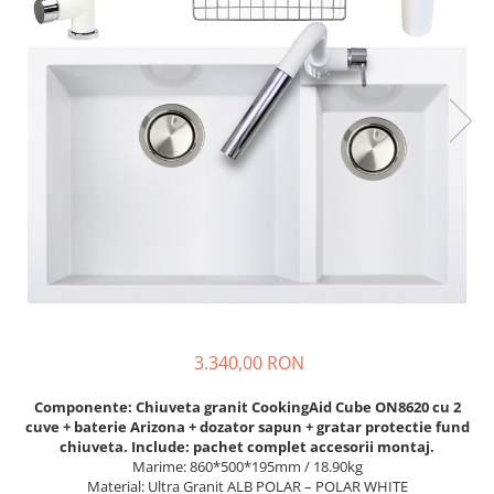
Prajitoare de paine
chiuvete
Combine frigorifice
Termostate si senzori Livolo
Rasnite de cafea
Sonerii electrice
Accesorii chiuvete bucatarie
Espressoare cafea
Roboti de bucatarie
Construieste singur
Gratar protectie chiuveta
Aparate de gatit-aragazuri
Spumarea laptelui
Scurgator farfurii
Module
Masina de spalat vase
Suporti burete
Panouri si rame
Accesorii
Tocatoare lemn si sticla
Seturi Electrocasnice
Sisteme de scurgere si cleme
Tavita scurgere vase/legume/fructe
Dispenser detergent
3.340,00 RON
Componente: Chiuveta granit CookingAid Cube ON8620 cu 2
cuve + baterie Arizona + dozator sapun + gratar protectie fund
chiuveta. Include: pachet complet accesorii montaj.
Marime: 860*500*195mm / 18.90kg
Material: Ultra Granit ALB POLAR – POLAR WHITE