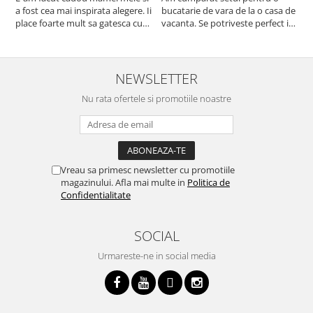
a fost cea mai inspirata alegere. Ii
bucatarie de vara de la o casa de
c
place foarte mult sa gatesca cu
vacanta. Se potriveste perfect in
c
acest aparat, fara efort si fara sa
decor, se curata perfect, este
v
trebuiasca sa tot invarta in
practic si util. Calitate foarte
b
cratita...ma gandesc serios sa imi
buna, recomand cu drag !
v
cumpar si eu! Recomand mult !
m
NEWSLETTER
Nu rata ofertele si promotiile noastre
Vreau sa primesc newsletter cu promotiile
magazinului. Afla mai multe in
Politica de
Confidentialitate
SOCIAL
Urmareste-ne in social media