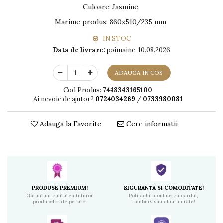
Culoare
:
Jasmine
Marime produs
:
860x510/235 mm
IN STOC
Data de livrare:
poimaine, 10.08.2026
ADAUGA IN COS
Cod Produs:
7448343165100
Ai nevoie de ajutor?
0724034269
/
0733980081
Adauga la Favorite
Cere informatii
PRODUSE PREMIUM!
SIGURANTA SI COMODITATE!
Garantam calitatea tuturor
Poti achita online cu cardul,
produselor de pe site!
ramburs sau chiar in rate!