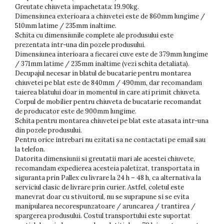
Greutate chiuveta impachetata: 19.90kg.
Dimensiunea exterioara a chiuvetei este de 860mm lungime /
510mm latime / 235mm inaltime.
Schita cu dimensiunile complete ale produsului este
prezentata intr-una din pozele produsului.
Dimensiunea interioara a fiecarei cuve este de 379mm lungime
/ 371mm latime / 235mm inaltime (vezi schita detaliata).
Decupajul necesar in blatul de bucatarie pentru montarea
chiuvetei pe blat este de 840mm / 490mm, dar recomandam
taierea blatului doar in momentul in care ati primit chiuveta.
Corpul de mobilier pentru chiuveta de bucatarie recomandat
de producator este de 900mm lungime.
Schita pentru montarea chiuvetei pe blat este atasata intr-una
din pozele produsului.
Pentru orice intrebari nu ezitati sa ne contactati pe email sau
la telefon.
Datorita dimensiunii si greutatii mari ale acestei chiuvete,
recomandam expedierea acesteia paletizat, transportata in
siguranta prin Pallex cu livrare la 24 h – 48 h, ca alternativa la
serviciul clasic de livrare prin curier. Astfel, coletul este
manevrat doar cu stivuitorul, nu se suprapune si se evita
manipularea necorespunzatoare / aruncarea / trantirea /
spargerea produsului. Costul transportului este suportat