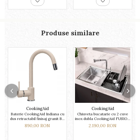
Produse similare
CookingAid
CookingAid
Baterie CookingAid Indiana cu
Chiuveta bucatarie cu 2 cuve
dus retractabil finisaj granit Bej
inox dubla CookingAid FUSION
Pigmentat / Avena
86BB
890,00 RON
2.190,00 RON