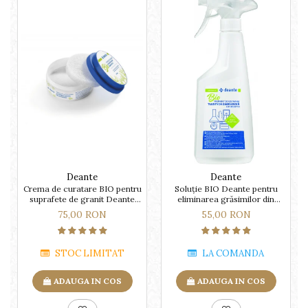
Deante
Deante
Crema de curatare BIO pentru
Soluție BIO Deante pentru
suprafete de granit Deante
eliminarea grăsimilor din
250 ml
bucătărie -chiuvete
75,00 RON
55,00 RON
granit,ceramica si inox
STOC LIMITAT
LA COMANDA
ADAUGA IN COS
ADAUGA IN COS