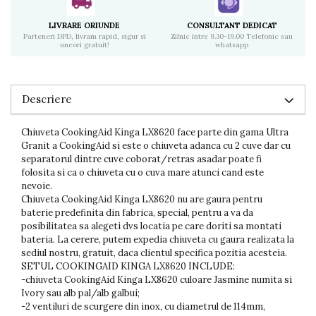
LIVRARE ORIUNDE
CONSULTANT DEDICAT
Parteneri DPD, livram rapid, sigur si
Zilnic intre 9.30-19.00 Telefonic sau
uneori gratuit!
whatsapp
Descriere
Chiuveta CookingAid Kinga LX8620 face parte din gama Ultra
Granit a CookingAid si este o chiuveta adanca cu 2 cuve dar cu
separatorul dintre cuve coborat/retras asadar poate fi
folosita si ca o chiuveta cu o cuva mare atunci cand este
nevoie.
Chiuveta CookingAid Kinga LX8620 nu are gaura pentru
baterie predefinita din fabrica, special, pentru a va da
posibilitatea sa alegeti dvs locatia pe care doriti sa montati
bateria. La cerere, putem expedia chiuveta cu gaura realizata la
sediul nostru, gratuit, daca clientul specifica pozitia acesteia.
SETUL COOKINGAID KINGA LX8620 INCLUDE:
-chiuveta CookingAid Kinga LX8620 culoare Jasmine numita si
Ivory sau alb pal/alb galbui;
-2 ventiluri de scurgere din inox, cu diametrul de 114mm,