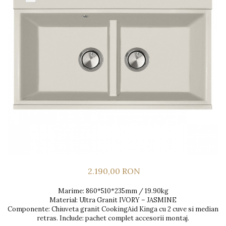
Prajitoare de paine
chiuvete
Sonerii electrice
Espressoare cafea
Rasnite de cafea
Accesorii chiuvete bucatarie
Construieste singur
Aparate de gatit-aragazuri
Roboti de bucatarie
Gratar protectie chiuveta
Module
Masina de spalat vase
Spumarea laptelui
Scurgator farfurii
Panouri si rame
Accesorii
Suporti burete
Tocatoare lemn si sticla
Seturi Electrocasnice
Sisteme de scurgere si cleme
Tavita scurgere vase/legume/fructe
Dispenser detergent
2.190,00 RON
Marime: 860*510*235mm / 19.90kg
Material: Ultra Granit IVORY – JASMINE
Componente: Chiuveta granit CookingAid Kinga cu 2 cuve si median
retras. Include: pachet complet accesorii montaj.