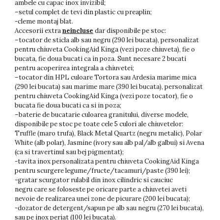
ambele cu capac inox invizibil;
–setul complet de tevi din plastic cu preaplin;
-cleme montaj blat.
Accesorii extra
neincluse
dar disponibile pe stoc:
–tocator de sticla alb sau negru (290 lei bucata), personalizat
pentru chiuveta CookingAid Kinga (vezi poze chiuveta), fie o
bucata, fie doua bucati ca in poza. Sunt necesare 2 bucati
pentru acoperirea integrala a chiuvetei;
–tocator din HPL culoare Tortora sau Ardesia marime mica
(290 lei bucata) sau marime mare (390 lei bucata), personalizat
pentru chiuveta CookingAid Kinga (vezi poze tocator), fie o
bucata fie doua bucati ca si in poza;
–baterie de bucatarie culoarea granitului, diverse modele,
disponibile pe stoc pe toate cele 5 culori ale chiuvetelor:
Truffle (maro trufa), Black Metal Quartz (negru metalic), Polar
White (alb polar), Jasmine (ivory sau alb pal/alb galbui) si Avena
(ca si travertinul sau bej pigmentat);
-tavita inox personalizata pentru chiuveta CookingAid Kinga
pentru scurgere legume/fructe/tacamuri/paste (390 lei);
-gratar scurgator rulabil din inox cilindric si cauciuc
negru care se foloseste pe oricare parte a chiuvetei aveti
nevoie de realizarea unei zone de picurare (200 lei bucata);
-dozator de detergent/sapun pe alb sau negru (270 lei bucata),
sau pe inox periat (100 lei bucata).