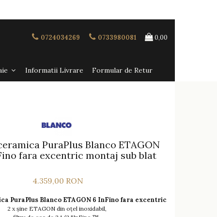
0724034269
0733980081
0,00
aie
Informatii Livrare
Formular de Retur
 ceramica PuraPlus Blanco ETAGON
ino fara excentric montaj sub blat
4.359,00 RON
ca PuraPlus Blanco ETAGON 6 InFino fara excentric
2 x șine ETAGON din oțel inoxidabil,