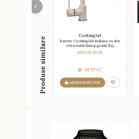
CookingAid
Produse similare
Baterie CookingAid Indiana cu dus
retractabil finisaj granit Bej
Pigmentat / Avena
890,00 RON
IN STOC
ADAUGA IN COS