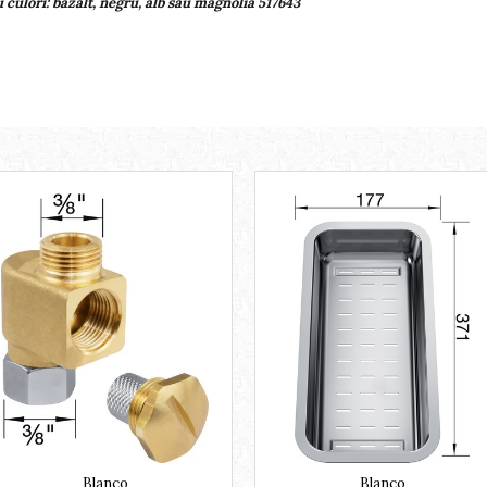
 culori: bazalt, negru, alb sau magnolia 517643
Blanco
Blanco