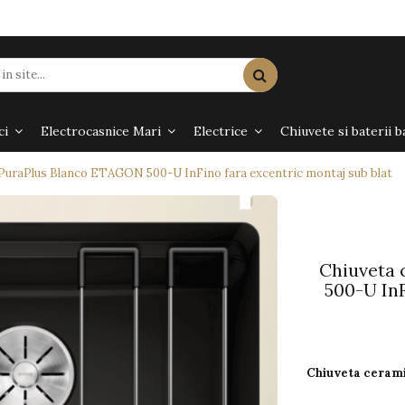
ci
Electrocasnice Mari
Electrice
Chiuvete si baterii b
PuraPlus Blanco ETAGON 500-U InFino fara excentric montaj sub blat
Chiuveta
500-U InF
Chiuveta cerami