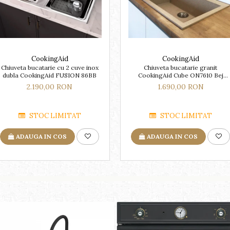
CookingAid
CookingAid
Chiuveta bucatarie cu 2 cuve inox
Chiuveta bucatarie granit
dubla CookingAid FUSION 86BB
CookingAid Cube ON7610 Bej
Pigmentat / Avena + accesorii
2.190,00 RON
1.690,00 RON
montaj
STOC LIMITAT
STOC LIMITAT
ADAUGA IN COS
ADAUGA IN COS