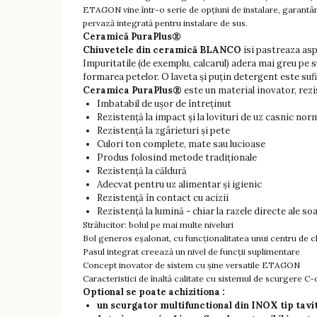
ETAGON vine într-o serie de opțiuni de instalare, garantân
pervază integrată pentru instalare de sus.
Ceramică PuraPlus®
Chiuvetele din ceramică BLANCO
isi pastreaza asp
Impuritatile (de exemplu, calcarul) adera mai greu pe 
formarea petelor. O laveta și puțin detergent este sufi
Ceramica PuraPlus®
este un material inovator, rezist
Imbatabil de ușor de întreținut
Rezistență la impact și la lovituri de uz casnic nor
Rezistență la zgârieturi și pete
Culori ton complete, mate sau lucioase
Produs folosind metode tradiționale
Rezistență la căldură
Adecvat pentru uz alimentar și igienic
Rezistență în contact cu acizii
Rezistență la lumină - chiar la razele directe ale soa
Strălucitor: bolul pe mai multe niveluri
Bol generos eșalonat, cu funcționalitatea unui centru de c
Pasul integrat creează un nivel de funcții suplimentare
Concept inovator de sistem cu șine versatile ETAGON
Caracteristici de înaltă calitate cu sistemul de scurgere C
Optional se poate achizitiona :
un scurgator multifunctional din INOX tip tav