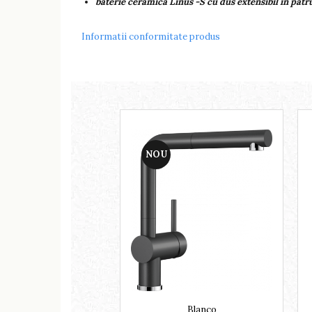
baterie ceramica Linus -S cu dus extensibil in patru
Informatii conformitate produs
NOU
Blanco