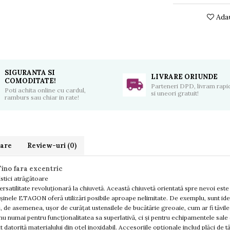
Adau
SIGURANTA SI
LIVRARE ORIUNDE
COMODITATE!
Parteneri DPD, livram rapid
Poti achita online cu cardul,
si uneori gratuit!
ramburs sau chiar in rate!
rare
Review-uri
(0)
ino fara excentric
stici atrăgătoare
ilitate revoluționară la chiuvetă. Această chiuvetă orientată spre nevoi este 
șinele ETAGON oferă utilizări posibile aproape nelimitate. De exemplu, sunt ideal
e, de asemenea, ușor de curățat ustensilele de bucătărie greoaie, cum ar fi tăv
nu numai pentru funcționalitatea sa superlativă, ci și pentru echipamentele sale 
 datorită materialului din oțel inoxidabil. Accesoriile opționale includ plăci de t