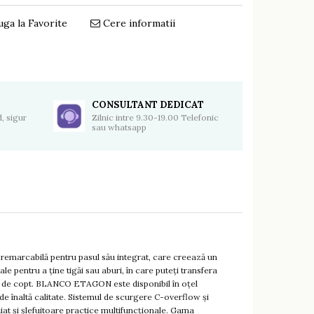
ga la Favorite
Cere informatii
Distribuie
pe
Facebook
CONSULTANT DEDICAT
, sigur
Zilnic intre 9.30-19.00 Telefonic
sau whatsapp
remarcabilă pentru pasul său integrat, care creează un
e pentru a ține tigăi sau aburi, în care puteți transfera
ile de copt. BLANCO ETAGON este disponibil în oțel
de înaltă calitate. Sistemul de scurgere C-overflow și
ăiat și șlefuitoare practice multifuncționale. Gama