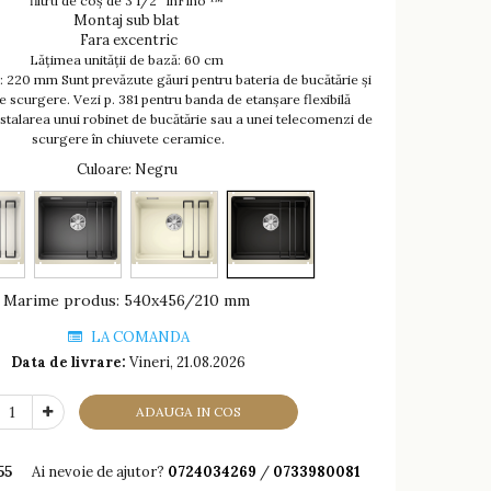
filtru de coș de 3 1/2 "InFino ™
Montaj sub blat
Fara excentric
Lățimea unității de bază: 60 cm
 220 mm Sunt prevăzute găuri pentru bateria de bucătărie și
 scurgere. Vezi p. 381 pentru banda de etanșare flexibilă
stalarea unui robinet de bucătărie sau a unei telecomenzi de
scurgere în chiuvete ceramice.
Culoare
: Negru
Marime produs
:
540x456/210 mm
LA COMANDA
Data de livrare:
Vineri, 21.08.2026
ADAUGA IN COS
55
Ai nevoie de ajutor?
0724034269
/
0733980081