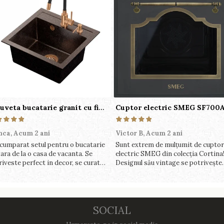
Chiuveta bucatarie granit cu finisaj negru perlat/cupru Steingran Art Copper cu dozator si baterie Quadron
nca,
Acum 2 ani
Victor B,
Acum 2 ani
cumparat setul pentru o bucatarie
Sunt extrem de mulțumit de cuptor
ara de la o casa de vacanta. Se
electric SMEG din colecția Cortina
riveste perfect in decor, se curata
Designul său vintage se potrivește
ect, este practic si util. Calitate
perfect în bucătăria mea, iar funcții
rte buna, recomand cu drag !
variate de gătit fac pregătirea mes
o plăcere.
SOCIAL