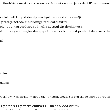
d flexibilitate maximă: ca versiune sub montare, cu o jantă plată IF pentru mon
ectul mult timp datorită învelișului special PuraPlus®.
suprafața netedă si hidrofugă reducând astfel
cient pentru curățarea zilnică a acestui tip de chiuveta.
ent la zgarieturi, lovituri și pete, care este utilizat pentru fabricarea chi
mal
relui
hiuvetă
-overflow ™ și InFino ™ acoperit - integrat elegant și extrem de ușor de întrețin
ita perforata pentru chiuveta - Blanco cod
226189