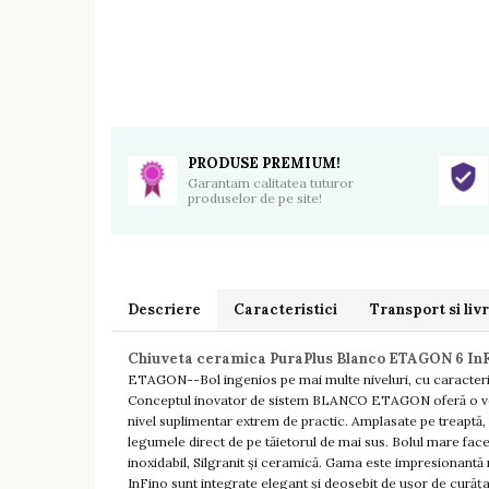
PRODUSE PREMIUM!
Garantam calitatea tuturor
produselor de pe site!
Descriere
Caracteristici
Transport si liv
Chiuveta ceramica PuraPlus Blanco ETAGON 6 InF
ETAGON--Bol ingenios pe mai multe niveluri, cu caracteri
Conceptul inovator de sistem BLANCO ETAGON oferă o versat
nivel suplimentar extrem de practic. Amplasate pe treaptă, 
legumele direct de pe tăietorul de mai sus. Bolul mare fac
inoxidabil, Silgranit și ceramică. Gama este impresionantă 
InFino sunt integrate elegant și deosebit de ușor de curățat