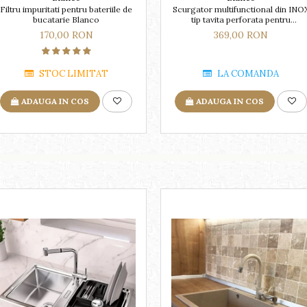
Filtru impuritati pentru bateriile de
Scurgator multifunctional din INO
bucatarie Blanco
tip tavita perforata pentru
chiuvetele ZENAR
170,00 RON
369,00 RON
STOC LIMITAT
LA COMANDA
ADAUGA IN COS
ADAUGA IN COS