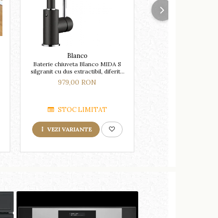
NOU
Blanco
Blanco
Baterie chiuveta Blanco MIDA S
BLANCO CLASSIM
silgranit cu dus extractibil, diferite
reversibila, finisaj ino
culori
excentric
979,00 RON
2.629,00 R
STOC LIMITAT
LA COMA
VEZI VARIANTE
ADAUGA IN COS