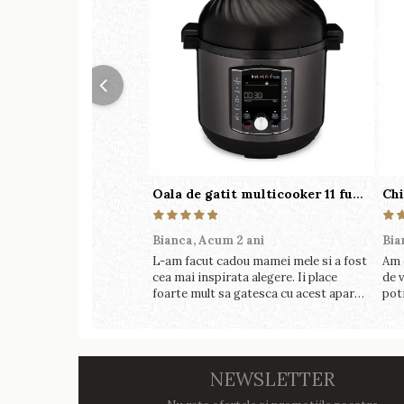
Oala de gatit multicooker 11 functii Instant Pot Pro Crisp 8 + Air Fryer 7.6 lt
Bianca,
Acum 2 ani
Bia
L-am facut cadou mamei mele si a fost
Am 
cea mai inspirata alegere. Ii place
de v
foarte mult sa gatesca cu acest aparat,
pot
fara efort si fara sa trebuiasca sa tot
perf
invarta in cratita...ma gandesc serios
foa
sa imi cumpar si eu! Recomand mult !
NEWSLETTER