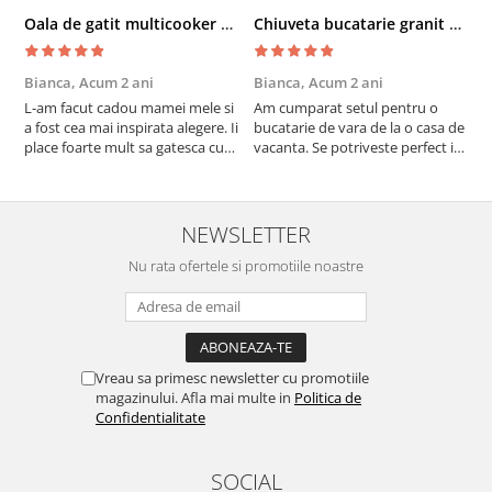
Oala de gatit multicooker 11 functii Instant Pot Pro Crisp 8 + Air Fryer 7.6 lt
Chiuveta bucatarie granit cu finisaj negru perlat/cupru Steingran Art Copper cu dozator si baterie Quadron
Bianca,
Acum 2 ani
Bianca,
Acum 2 ani
V
L-am facut cadou mamei mele si
Am cumparat setul pentru o
S
a fost cea mai inspirata alegere. Ii
bucatarie de vara de la o casa de
c
place foarte mult sa gatesca cu
vacanta. Se potriveste perfect in
c
acest aparat, fara efort si fara sa
decor, se curata perfect, este
v
trebuiasca sa tot invarta in
practic si util. Calitate foarte
b
cratita...ma gandesc serios sa imi
buna, recomand cu drag !
v
cumpar si eu! Recomand mult !
m
NEWSLETTER
Nu rata ofertele si promotiile noastre
Vreau sa primesc newsletter cu promotiile
magazinului. Afla mai multe in
Politica de
Confidentialitate
SOCIAL