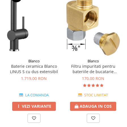
Blanco
Blanco
Baterie ceramica Blanco
Filtru impuritati pentru
LINUS S cu dus extensibil
bateriile de bucatarie
Blanco
1.719,00 RON
170,00 RON
LA COMANDA
STOC LIMITAT
VEZI VARIANTE
ADAUGA IN COS