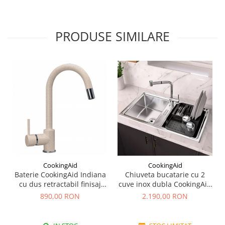
PRODUSE SIMILARE
CookingAid
CookingAid
Baterie CookingAid Indiana
Chiuveta bucatarie cu 2
cu dus retractabil finisaj
cuve inox dubla CookingAid
granit Bej Pigmentat /
FUSION 86BB
890,00 RON
2.190,00 RON
Avena