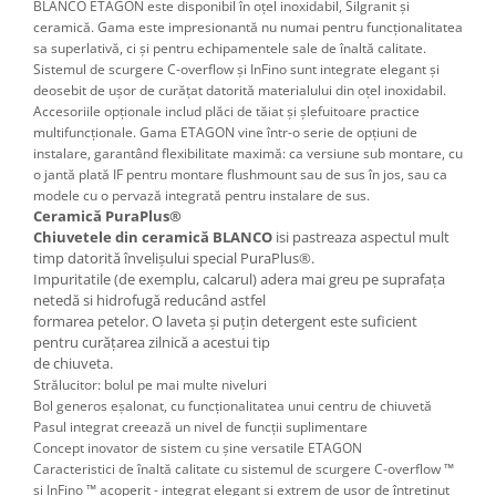
BLANCO ETAGON este disponibil în oțel inoxidabil, Silgranit și
ceramică. Gama este impresionantă nu numai pentru funcționalitatea
sa superlativă, ci și pentru echipamentele sale de înaltă calitate.
Sistemul de scurgere C-overflow și InFino sunt integrate elegant și
deosebit de ușor de curățat datorită materialului din oțel inoxidabil.
Accesoriile opționale includ plăci de tăiat și șlefuitoare practice
multifuncționale. Gama ETAGON vine într-o serie de opțiuni de
instalare, garantând flexibilitate maximă: ca versiune sub montare, cu
o jantă plată IF pentru montare flushmount sau de sus în jos, sau ca
modele cu o pervază integrată pentru instalare de sus.
Ceramică PuraPlus®
Chiuvetele din ceramică BLANCO
isi pastreaza aspectul mult
timp datorită învelișului special PuraPlus®.
Impuritatile (de exemplu, calcarul) adera mai greu pe suprafața
netedă si hidrofugă reducând astfel
formarea petelor. O laveta și puțin detergent este suficient
pentru curățarea zilnică a acestui tip
de chiuveta.
Strălucitor: bolul pe mai multe niveluri
Bol generos eșalonat, cu funcționalitatea unui centru de chiuvetă
Pasul integrat creează un nivel de funcții suplimentare
Concept inovator de sistem cu șine versatile ETAGON
Caracteristici de înaltă calitate cu sistemul de scurgere C-overflow ™
și InFino ™ acoperit - integrat elegant și extrem de ușor de întreținut