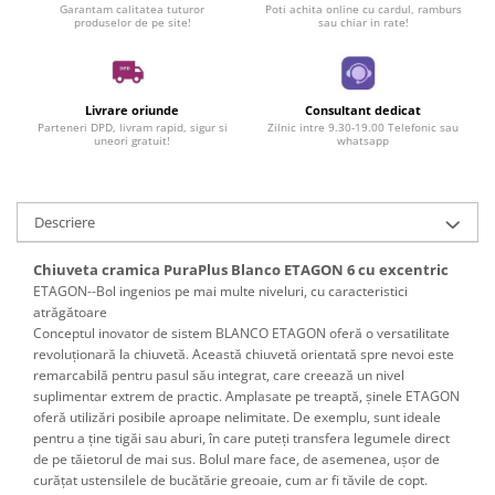
Garantam calitatea tuturor
Poti achita online cu cardul, ramburs
produselor de pe site!
sau chiar in rate!
Livrare oriunde
Consultant dedicat
Parteneri DPD, livram rapid, sigur si
Zilnic intre 9.30-19.00 Telefonic sau
uneori gratuit!
whatsapp
Descriere
Chiuveta cramica PuraPlus Blanco ETAGON 6 cu excentric
ETAGON--Bol ingenios pe mai multe niveluri, cu caracteristici
atrăgătoare
Conceptul inovator de sistem BLANCO ETAGON oferă o versatilitate
revoluționară la chiuvetă. Această chiuvetă orientată spre nevoi este
remarcabilă pentru pasul său integrat, care creează un nivel
suplimentar extrem de practic. Amplasate pe treaptă, șinele ETAGON
oferă utilizări posibile aproape nelimitate. De exemplu, sunt ideale
pentru a ține tigăi sau aburi, în care puteți transfera legumele direct
de pe tăietorul de mai sus. Bolul mare face, de asemenea, ușor de
curățat ustensilele de bucătărie greoaie, cum ar fi tăvile de copt.