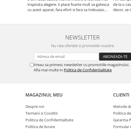
inspirata alegere. Ii place foarte mult sa gatesca
de la o ca
cu acest aparat, fara efort si fara sa trebuiasca
decor, se c
sa tot invarta in cratita...ma gandesc serios sa
Calitate f
imi cumpar si eu! Recomand mult !
NEWSLETTER
Nu rata ofertele si promotiile noastre
Vreau sa primesc newsletter cu promotiile magazinului.
Afla mai multe in
Politica de Confidentialitate
MAGAZINUL MEU
CLIENTI
Despre noi
Metode de
Termeni si Conditii
Politica d
Politica de Confidentialitate
Garantia 
Politica de livrare
Formular 