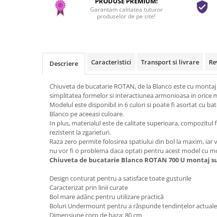
PRODUSE PREMIUM!
Garantam calitatea tuturor
produselor de pe site!
Caracteristici
Transport si livrare
Re
Descriere
Chiuveta de bucatarie ROTAN, de la Blanco este cu montaj 
simplitatea formelor si interactiunea armonioasa in orice 
Modelul este disponibil in 6 culori si poate fi asortat cu b
Blanco pe aceeasi culoare.
In plus, materialul este de calitate superioara, compozitul fi
rezistent la zgarieturi.
Raza zero permite folosirea spatiului din bol la maxim, iar
nu vor fi o problema daca optati pentru acest model cu mo
Chiuveta de bucatarie Blanco ROTAN 700 U montaj su
Design conturat pentru a satisface toate gusturile
Caracterizat prin linii curate
Bol mare adânc pentru utilizare practică
Boluri Undermount pentru a răspunde tendințelor actuale 
Dimensiune corp de baza: 80 cm