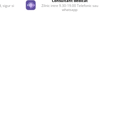
e
Consultant dedicat
, sigur si
Zilnic intre 9.30-19.00 Telefonic sau
whatsapp