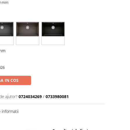
90 mm
 mm
026
A IN COS
de ajutor?
0724034269
/
0733980081
informatii