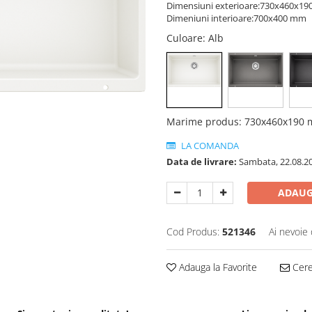
Dimensiuni exterioare:730x460x1
Dimeniuni interioare:700x400 mm
Culoare
: Alb
Marime produs
:
730x460x190
LA COMANDA
Data de livrare:
Sambata, 22.08.2
ADAUG
Cod Produs:
521346
Ai nevoie 
Adauga la Favorite
Cere 