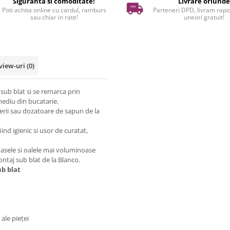
Siguranta si comoditate!
Livrare oriund
Poti achita online cu cardul, ramburs
Parteneri DPD, livram rapid
sau chiar in rate!
uneori gratuit!
view-uri
(0)
sub blat si se remarca prin
mediu din bucatarie.
aterii sau dozatoare de sapun de la
ind igienic si usor de curatat,
 vasele si oalele mai voluminoase
ntaj sub blat de la Blanco.
b blat
ale pieței