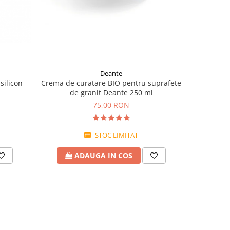
Deante
 silicon
Crema de curatare BIO pentru suprafete
Soluție B
de granit Deante 250 ml
grăsimi
gr
75,00 RON
STOC LIMITAT
ADAUGA IN COS
A