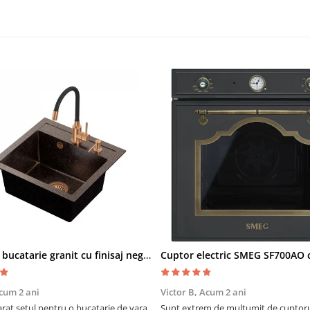
Chiuveta bucatarie granit cu finisaj negru perlat/cupru Steingran Art Copper cu dozator si baterie Quadron
cum 2 ani
Victor B,
Acum 2 ani
at setul pentru o bucatarie de vara
Sunt extrem de mulțumit de cuptorul