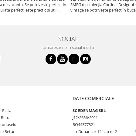
sa de vacanta. Se potriveste perfect in
SMEG din colecția Cortina! Designul 
urata perfect, este practic si util.
vintage se potrivește perfect în bucă
oarte buna, recomand cu drag !
iar funcțiile variate de gătit fac pregă
meselor o plăcere.
SOCIAL
Urmareste-ne in social media
DATE COMERCIALE
 Plata
SC EDENMAG SRL
e Retur
J12/2656/2021
Produselor
RO44377321
de Retur
str Dunarii nr 144 ap nr 2