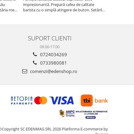
său
impresionantă. Prepară cafea de calitate
are nevoie de
tăria mea,
barista cu o simplă atingere de buton. Setările
măcinarea cer
tirea
sunt ușor de personalizat, permițând ajustarea
fie pentru ac
intensității, temperaturii și cantității de cafea
dimensiuni. E
pentru a sa...
gospodărie!
SUPORT CLIENTI
09.00-17.00
0724034269
0733980081
comenzi@edenshop.ro
©Copyright SC EDENMAG SRL 2026
Platforma E-commerce by