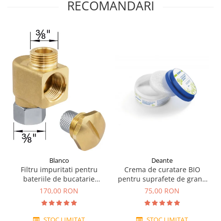
RECOMANDARI
Blanco
Deante
Filtru impuritati pentru
Crema de curatare BIO
bateriile de bucatarie
pentru suprafete de granit
Blanco
Deante 250 ml
170,00 RON
75,00 RON
STOC LIMITAT
STOC LIMITAT