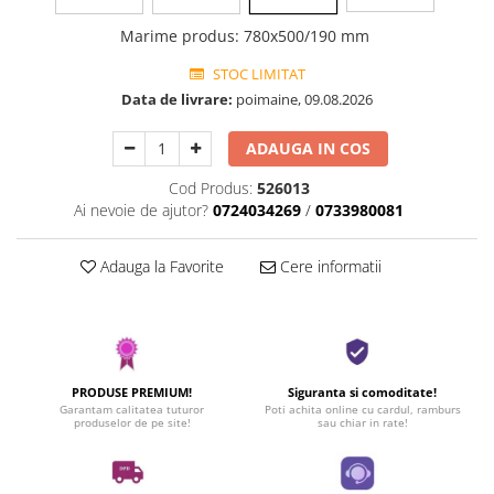
Marime produs
:
780x500/190 mm
STOC LIMITAT
Data de livrare:
poimaine, 09.08.2026
ADAUGA IN COS
Cod Produs:
526013
Ai nevoie de ajutor?
0724034269
/
0733980081
Adauga la Favorite
Cere informatii
PRODUSE PREMIUM!
Siguranta si comoditate!
Garantam calitatea tuturor
Poti achita online cu cardul, ramburs
produselor de pe site!
sau chiar in rate!