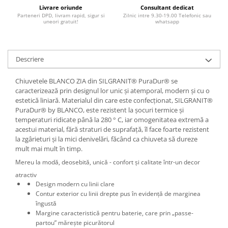
Livrare oriunde
Consultant dedicat
Parteneri DPD, livram rapid, sigur si
Zilnic intre 9.30-19.00 Telefonic sau
uneori gratuit!
whatsapp
Descriere
Chiuvetele BLANCO ZIA din SILGRANIT® PuraDur® se
caracterizează prin designul lor unic și atemporal, modern și cu o
estetică liniară. Materialul din care este confecționat, SILGRANIT®
PuraDur® by BLANCO, este rezistent la șocuri termice și
temperaturi ridicate până la 280 ° C, iar omogenitatea extremă a
acestui material, fără straturi de suprafață, îl face foarte rezistent
la zgârieturi și la mici denivelări, făcând ca chiuveta să dureze
mult mai mult în timp.
Mereu la modă, deosebită, unică - confort și calitate într-un decor
atractiv
Design modern cu linii clare
Contur exterior cu linii drepte pus în evidență de marginea
îngustă
Margine caracteristică pentru baterie, care prin „passe-
partou” mărește picurătorul