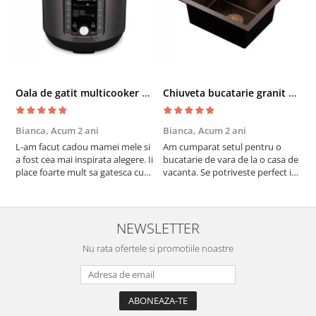
Oala de gatit multicooker 11 functii Instant Pot Pro Crisp 8 + Air Fryer 7.6 lt
Chiuveta bucatarie granit cu finisaj negru perlat/cupru Steingran Art Copper cu dozator si baterie Quadron
Bianca,
Acum 2 ani
Bianca,
Acum 2 ani
V
L-am facut cadou mamei mele si
Am cumparat setul pentru o
S
a fost cea mai inspirata alegere. Ii
bucatarie de vara de la o casa de
c
place foarte mult sa gatesca cu
vacanta. Se potriveste perfect in
c
acest aparat, fara efort si fara sa
decor, se curata perfect, este
v
trebuiasca sa tot invarta in
practic si util. Calitate foarte
b
cratita...ma gandesc serios sa imi
buna, recomand cu drag !
v
cumpar si eu! Recomand mult !
m
NEWSLETTER
Nu rata ofertele si promotiile noastre