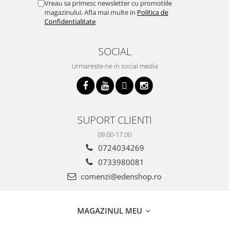
Vreau sa primesc newsletter cu promotiile
magazinului. Afla mai multe in
Politica de
Confidentialitate
SOCIAL
Urmareste-ne in social media
SUPORT CLIENTI
09.00-17.00
0724034269
0733980081
comenzi@edenshop.ro
MAGAZINUL MEU