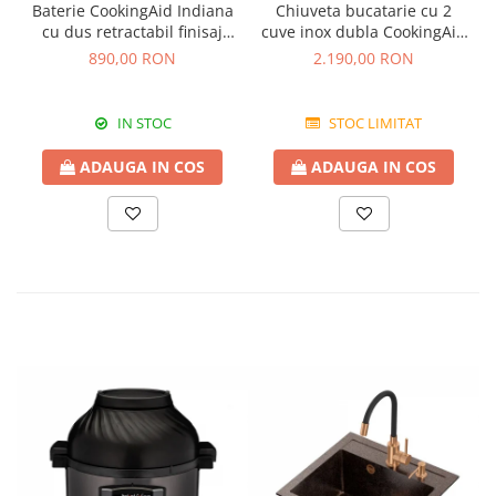
Baterie CookingAid Indiana
Chiuveta bucatarie cu 2
cu dus retractabil finisaj
cuve inox dubla CookingAid
granit Bej Pigmentat /
FUSION 86BB
890,00 RON
2.190,00 RON
Avena
IN STOC
STOC LIMITAT
ADAUGA IN COS
ADAUGA IN COS