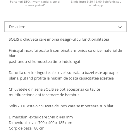
Parteneri DPD, livram rapid, sigur si
Zilnic intre 9.30-19.00 Telefonic sau
uneori gratuit!
whatsapp
Descriere
SOLIS o chiuveta care imbina design-ul cu functionalitatea
Finisajul inoxului poate fi combinat armonios cu orice material de
blat
pastrandu-si frumusetea timp indelungat
Datorita razelor inguste ale cuvei, suprafata bazei este aproape
plana, putand profita la maxim de toata capacitatea acesteia
Chiuvetele din seria SOLIS se pot accesoriza cu tavite
multifunctionale si tocatoare de bambus.
Solis 700U este o chiuveta de inox care se monteaza sub blat
Dimensiuni exterioare :740 x 440 mm
Dimeniuni cuva : 700 x 400 x 185 mm
Corp de baza : 80 cm