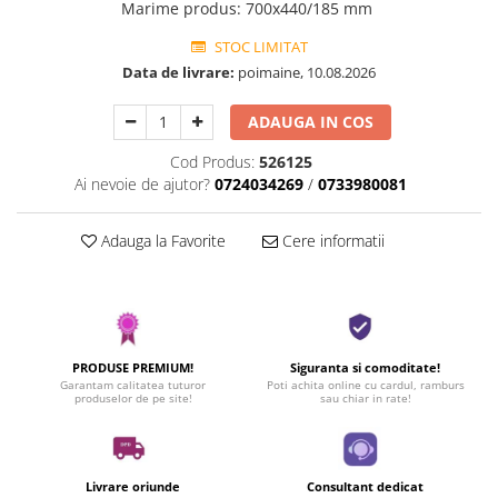
Marime produs
:
700x440/185 mm
STOC LIMITAT
Data de livrare:
poimaine, 10.08.2026
ADAUGA IN COS
Cod Produs:
526125
Ai nevoie de ajutor?
0724034269
/
0733980081
Adauga la Favorite
Cere informatii
PRODUSE PREMIUM!
Siguranta si comoditate!
Garantam calitatea tuturor
Poti achita online cu cardul, ramburs
produselor de pe site!
sau chiar in rate!
Livrare oriunde
Consultant dedicat