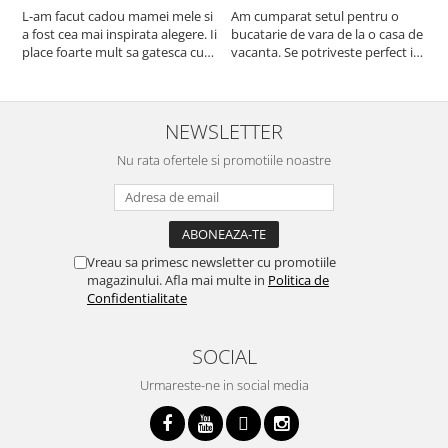
L-am facut cadou mamei mele si
Am cumparat setul pentru o
S
a fost cea mai inspirata alegere. Ii
bucatarie de vara de la o casa de
c
place foarte mult sa gatesca cu
vacanta. Se potriveste perfect in
c
acest aparat, fara efort si fara sa
decor, se curata perfect, este
v
trebuiasca sa tot invarta in
practic si util. Calitate foarte
b
cratita...ma gandesc serios sa imi
buna, recomand cu drag !
v
cumpar si eu! Recomand mult !
m
NEWSLETTER
Nu rata ofertele si promotiile noastre
Vreau sa primesc newsletter cu promotiile
magazinului. Afla mai multe in
Politica de
Confidentialitate
SOCIAL
Urmareste-ne in social media