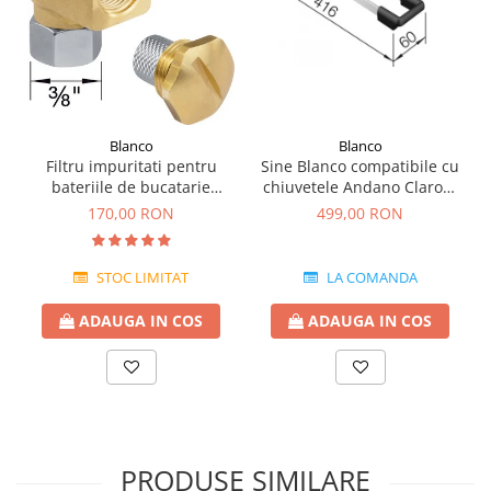
Blanco
Blanco
Sine Blanco compatibile cu
Filtru impuritati pentru
chiuvetele Andano Claron,
bateriile de bucatarie
Flow, Pleon, Subline, Supra,
Blanco
499,00 RON
170,00 RON
Zerox
LA COMANDA
STOC LIMITAT
ADAUGA IN COS
ADAUGA IN COS
PRODUSE SIMILARE