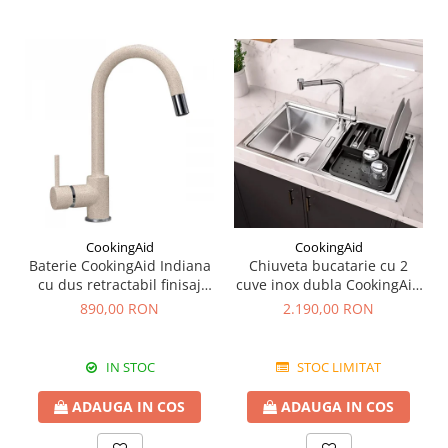
CookingAid
CookingAid
Baterie CookingAid Indiana
Chiuveta bucatarie cu 2
cu dus retractabil finisaj
cuve inox dubla CookingAid
granit Bej Pigmentat /
FUSION 86BB
890,00 RON
2.190,00 RON
Avena
IN STOC
STOC LIMITAT
ADAUGA IN COS
ADAUGA IN COS