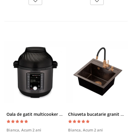
Oala de gatit multicooker 11 functii Instant Pot Pro Crisp 8 + Air Fryer 7.6 lt
Chiuveta bucatarie granit cu finisaj negru perlat/cupru Steingran Art Copper cu dozator si baterie Quadron
Bianca,
Acum 2 ani
Bianca,
Acum 2 ani
V