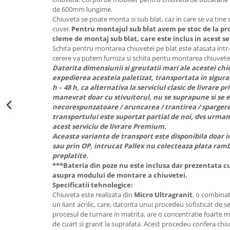
de 600mm lungime.
Chiuveta se poate monta si sub blat, caz in care se va tine
cuvei.
Pentru montajul sub blat avem pe stoc de la pro
cleme de montaj sub blat, care este inclus in acest se
Schita pentru montarea chiuvetei pe blat este atasata intr
cerere va putem furniza si schita pentu montarea chiuvetei
Datorita dimensiunii si greutatii mari ale acestei 
expedierea acesteia paletizat, transportata in siguran
h – 48 h, ca alternativa la serviciul clasic de livrare pr
manevrat doar cu stivuitorul, nu se suprapune si se 
necorespunzatoare / aruncarea / trantirea / spargere
transportului este suportat partial de noi, dvs urmand
acest serviciu de livrare Premium.
Aceasta varianta de transport este disponibila doar in
sau prin OP, intrucat Pallex nu colecteaza plata ramb
preplatite.
***Bateria din poze nu este inclusa dar prezentata cu
asupra modului de montare a chiuvetei.
Specificatii tehnologice:
Chiuveta este realizata din
Micro Ultragranit
, o combinat
un liant acrilic, care, datorita unui procedeu sofisticat de s
procesul de turnare in matrita, are o concentratie foarte 
de cuart si granit la suprafata. Acest procedeu confera chiu