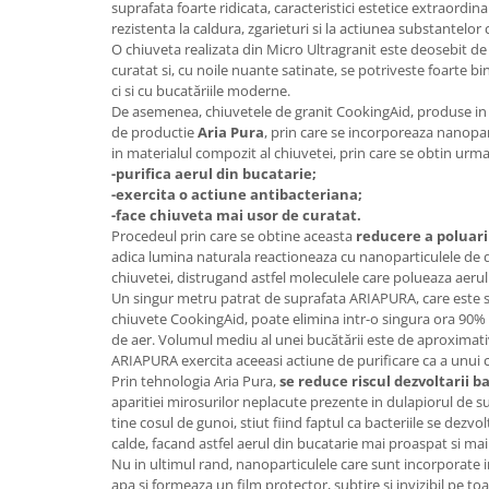
suprafata foarte ridicata, caracteristici estetice extraordinar
rezistenta la caldura, zgarieturi si la actiunea substantelor 
O chiuveta realizata din Micro Ultragranit este deosebit de
curatat si, cu noile nuante satinate, se potriveste foarte bi
ci si cu bucatăriile moderne.
De asemenea, chiuvetele de granit CookingAid, produse in I
de productie
Aria Pura
, prin care se incorporeaza nanopar
in materialul compozit al chiuvetei, prin care se obtin urma
-purifica aerul din bucatarie;
-exercita o actiune antibacteriana;
-face chiuveta mai usor de curatat.
Procedeul prin care se obtine aceasta
reducere a poluari
adica lumina naturala reactioneaza cu nanoparticulele de 
chiuvetei, distrugand astfel moleculele care polueaza aerul
Un singur metru patrat de suprafata ARIAPURA, care este s
chiuvete CookingAid, poate elimina intr-o singura ora 90%
de aer. Volumul mediu al unei bucătării este de aproximati
ARIAPURA exercita aceeasi actiune de purificare ca a unui 
Prin tehnologia Aria Pura,
se reduce riscul dezvoltarii ba
aparitiei mirosurilor neplacute prezente in dulapiorul de s
tine cosul de gunoi, stiut fiind faptul ca bacteriile se dezv
calde, facand astfel aerul din bucatarie mai proaspat si ma
Nu in ultimul rand, nanoparticulele care sunt incorporate 
apa si formeaza un film protector, subtire si invizibil pe to