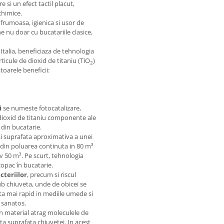
e si un efect tactil placut,
chimice.
 frumoasa, igienica si usor de
ne nu doar cu bucatariile clasice,
talia, beneficiaza de tehnologia
ticule de dioxid de titaniu (TiO
)
2
toarele beneficii:
i
se numeste fotocatalizare,
dioxid de titaniu componente ale
 din bucatarie.
i suprafata aproximativa a unei
 din poluarea continuta in 80 m³
v 50 m³. Pe scurt, tehnologia
copac în bucatarie.
cteriilor
, precum si riscul
ub chiuveta, unde de obicei se
olta mai rapid in mediile umede si
i sanatos.
in material atrag moleculele de
ata suprafata chiuvetei. In acest