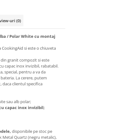
view-uri
(0)
lba / Polar White cu montaj
CookingAid si este o chiuveta
din granit compozit si este
u capac inox invizibil, rabatabil.
a, special, pentru a va da
i bateria. La cerere, putem
, daca clientul specifica
te sau alb polar;
cu capac inox invizibil;
odele,
disponibile pe stoc pe
ack Metal Quartz (negru metalic),