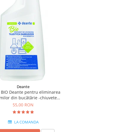
Deante
e BIO Deante pentru eliminarea
milor din bucătărie -chiuvete
granit,ceramica si inox
55,00 RON
LA COMANDA