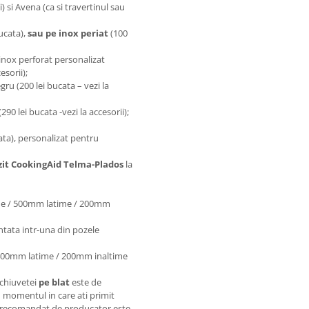
) si Avena (ca si travertinul sau
ucata),
sau pe inox periat
(100
inox perforat personalizat
sorii);
gru (200 lei bucata – vezi la
(290 lei bucata -vezi la accesorii);
ata), personalizat pentru
zit CookingAid Telma-Plados
la
me / 500mm latime / 200mm
ntata intr-una din pozele
 400mm latime / 200mm inaltime
 chiuvetei
pe blat
este de
momentul in care ati primit
e recomandat de producator este