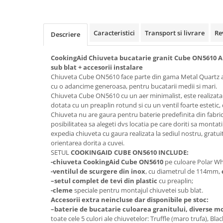
Caracteristici
Transport si livrare
Re
Descriere
CookingAid Chiuveta bucatarie granit Cube ON5610 A
sub blat + accesorii instalare
Chiuveta Cube ON5610 face parte din gama Metal Quartz a 
cu o adancime generoasa, pentru bucatarii medii si mari.
Chiuveta Cube ON5610 cu un aer minimalist, este realizata 
dotata cu un preaplin rotund si cu un ventil foarte estetic, c
Chiuveta nu are gaura pentru baterie predefinita din fabric
posibilitatea sa alegeti dvs locatia pe care doriti sa montat
expedia chiuveta cu gaura realizata la sediul nostru, gratuit
orientarea dorita a cuvei.
SETUL
COOKINGAID CUBE ON5610 INCLUDE:
-chiuveta CookingAid Cube ON5610
pe culoare Polar Whi
-ventilul de scurgere din inox
, cu diametrul de 114mm,
–
setul complet de tevi din plastic
cu preaplin;
-cleme
speciale pentru montajul chiuvetei sub blat.
Accesorii extra neincluse dar disponibile pe stoc:
–
baterie de bucatarie culoarea granitului, diverse m
toate cele 5 culori ale chiuvetelor: Truffle (maro trufa), Bl