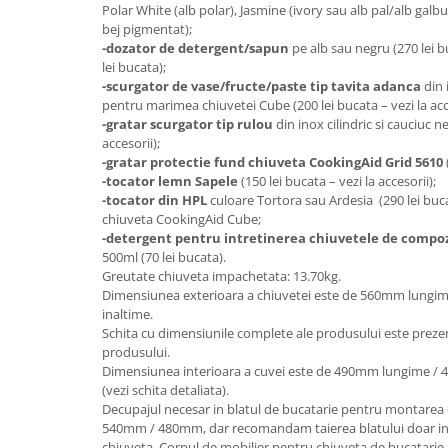
Polar White (alb polar), Jasmine (ivory sau alb pal/alb galbui
bej pigmentat);
-dozator de detergent/sapun
pe alb sau negru (270 lei b
lei bucata);
-scurgator de vase/fructe/paste tip tavita adanca
din 
pentru marimea chiuvetei Cube (200 lei bucata – vezi la acce
-gratar scurgator tip rulou
din inox cilindric si cauciuc ne
accesorii);
-gratar protectie fund chiuveta CookingAid Grid 5610
-tocator lemn Sapele
(150 lei bucata – vezi la accesorii);
-tocator din HPL
culoare Tortora sau Ardesia (290 lei buc
chiuveta CookingAid Cube;
-detergent pentru intretinerea chiuvetele de compo
500ml (70 lei bucata).
Greutate chiuveta impachetata: 13.70kg.
Dimensiunea exterioara a chiuvetei este de 560mm lungi
inaltime.
Schita cu dimensiunile complete ale produsului este preze
produsului.
Dimensiunea interioara a cuvei este de 490mm lungime /
(vezi schita detaliata).
Decupajul necesar in blatul de bucatarie pentru montarea
540mm / 480mm, dar recomandam taierea blatului doar in 
chiuveta. Corpul de mobilier pentru chiuveta de bucatari