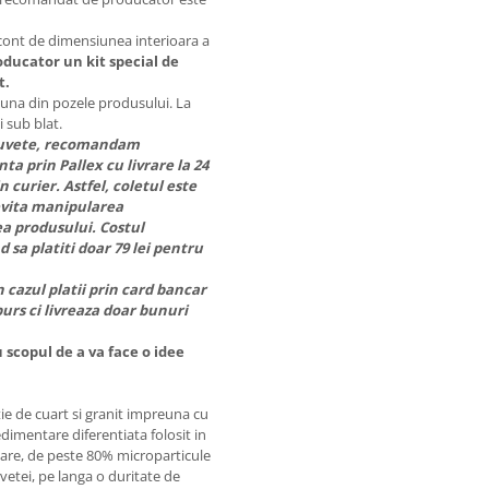
 cont de dimensiunea interioara a
ducator un kit special de
t.
-una din pozele produsului. La
 sub blat.
chiuvete, recomandam
ta prin Pallex cu livrare la 24
in curier. Astfel, coletul este
evita manipularea
a produsului. Costul
 sa platiti doar 79 lei pentru
 cazul platii prin card bancar
urs ci livreaza doar bunuri
 scopul de a va face o idee
ie de cuart si granit impreuna cu
edimentare diferentiata folosit in
mare, de peste 80% microparticule
vetei, pe langa o duritate de