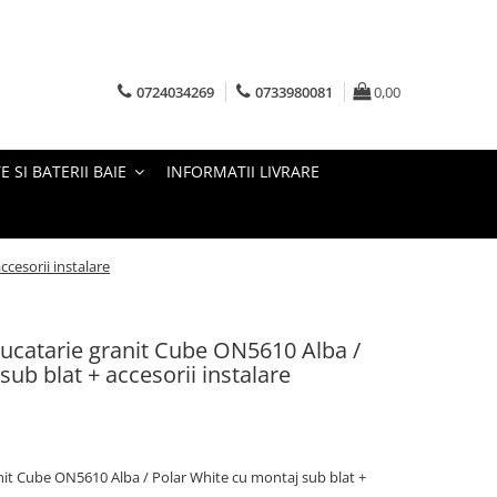
0724034269
0733980081
0,00
E SI BATERII BAIE
INFORMATII LIVRARE
cesorii instalare
ucatarie granit Cube ON5610 Alba /
ub blat + accesorii instalare
it Cube ON5610 Alba / Polar White cu montaj sub blat +