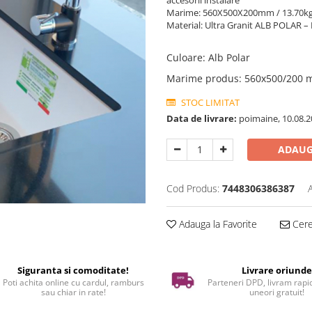
accesorii instalare
Marime: 560X500X200mm / 13.70k
Material: Ultra Granit ALB POLAR 
Culoare
:
Alb Polar
Marime produs
:
560x500/200
STOC LIMITAT
Data de livrare:
poimaine, 10.08.2
ADAUG
Cod Produs:
7448306386387
Adauga la Favorite
Cere 
Siguranta si comoditate!
Livrare oriund
Poti achita online cu cardul, ramburs
Parteneri DPD, livram rapid
sau chiar in rate!
uneori gratuit!