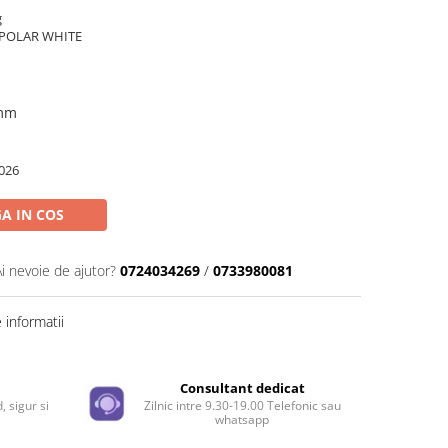
g
– POLAR WHITE
 mm
026
A IN COS
Ai nevoie de ajutor?
0724034269
/
0733980081
informatii
e
Consultant dedicat
, sigur si
Zilnic intre 9.30-19.00 Telefonic sau
whatsapp