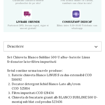
Garantam calitatea tuturor
Poti achita online cu cardul,
produselor de pe site!
ramburs sau chiar in rate!
LIVRARE ORIUNDE
CONSULTANT DEDICAT
Parteneri DPD, livram rapid, sigur si
Zilnic intre 9.30-19.00 Telefonic sau
uneori gratuit!
whatsapp
Descriere
Set Chiuveta Blanco Subline 500 U alba+ baterie Linus
S+dozator lato+filtru impuritati
Setul contine urmatoarele produse:
Baterie chiuveta Blanco LINUS S cu dus extensibil COD
516692
Dozator detergent lichid Blanco Lato alb/crom
COD 525814
Filtru impuritati COD 128434
Chiuveta de bucatarie granit alb BLANCO SUBLINE 500 U-
montaj sub blat cod produs 523436