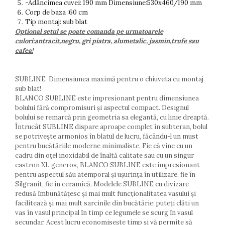
-Adâncimea cuvei: 190 mm Dimensiune:530x460/190 mm
Corp de baza :60 cm
Tip montaj: sub blat
Optional setul se poate comanda pe urmatoarele
culori:antracit,negru, gri piatra, alumetalic, jasmin,trufe sau
cafea!
SUBLINE Dimensiunea maximă pentru o chiuveta cu montaj
sub blat!
BLANCO SUBLINE este impresionant pentru dimensiunea
bolului fără compromisuri și aspectul compact. Designul
bolului se remarcă prin geometria sa elegantă, cu linie dreaptă.
Întrucât SUBLINE dispare aproape complet în subteran, bolul
se potrivește armonios în blatul de lucru, făcându-l un must
pentru bucătăriile moderne minimaliste. Fie că vine cu un
cadru din oțel inoxidabil de înaltă calitate sau cu un singur
castron XL generos, BLANCO SUBLINE este impresionant
pentru aspectul său atemporal și ușurința în utilizare, fie în
Silgranit, fie în ceramică. Modelele SUBLINE cu divizare
redusă îmbunătățesc și mai mult funcționalitatea vasului și
facilitează și mai mult sarcinile din bucătărie: puteți clăti un
vas în vasul principal în timp ce legumele se scurg în vasul
secundar. Acest lucru economisește timp și vă permite să