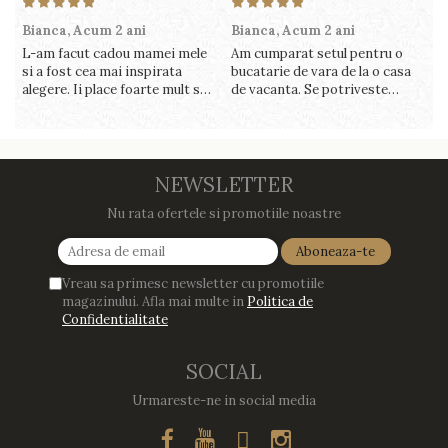
Bianca,
Acum 2 ani
Bianca,
Acum 2 ani
V
L-am facut cadou mamei mele
Am cumparat setul pentru o
S
si a fost cea mai inspirata
bucatarie de vara de la o casa
c
alegere. Ii place foarte mult sa
de vacanta. Se potriveste
c
gatesca cu acest aparat, fara
perfect in decor, se curata
v
efort si fara sa trebuiasca sa
perfect, este practic si util.
î
tot invarta in cratita...ma
Calitate foarte buna, recomand
v
gandesc serios sa imi cumpar
cu drag !
m
si eu! Recomand mult !
NEWSLETTER
Nu rata ofertele si promotiile noastre
Vreau sa primesc newsletter cu promotiile
magazinului. Afla mai multe in
Politica de
Confidentialitate
SOCIAL
Urmareste-ne in social media