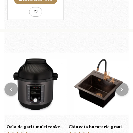
Oala de gatit multicooker 11 functii Instant Pot Pro Crisp 8 + Air Fryer 7.6 lt
Chiuveta bucatarie granit cu finisaj negru perlat/cupru Steingran Art Copper cu dozator si baterie Quadron