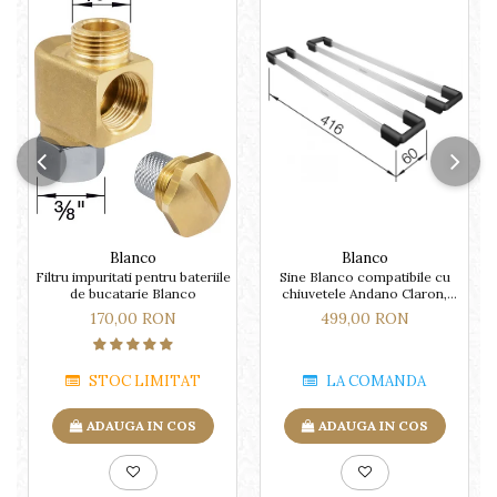
Blanco
Blanco
Filtru impuritati pentru bateriile
Sine Blanco compatibile cu
de bucatarie Blanco
chiuvetele Andano Claron,
Flow, Pleon, Subline, Supra,
170,00 RON
499,00 RON
Zerox
STOC LIMITAT
LA COMANDA
ADAUGA IN COS
ADAUGA IN COS