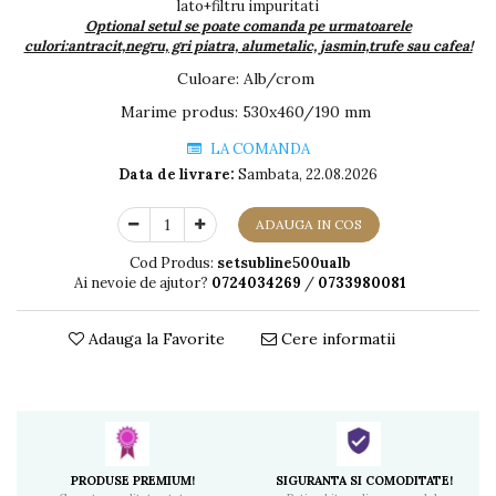
lato+filtru impuritati
Optional setul se poate comanda pe urmatoarele
culori:antracit,negru, gri piatra, alumetalic, jasmin,trufe sau cafea!
Culoare
:
Alb/crom
Marime produs
:
530x460/190 mm
LA COMANDA
Data de livrare:
Sambata, 22.08.2026
ADAUGA IN COS
Cod Produs:
setsubline500ualb
Ai nevoie de ajutor?
0724034269
/
0733980081
Adauga la Favorite
Cere informatii
PRODUSE PREMIUM!
SIGURANTA SI COMODITATE!