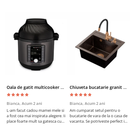
Oala de gatit multicooker 11 functii Instant Pot Pro Crisp 8 + Air Fryer 7.6 lt
Chiuveta bucatarie granit cu finisaj negru perlat/cupru Steingran Art Copper cu dozator si baterie Quadron
Bianca,
Acum 2 ani
Bianca,
Acum 2 ani
V
L-am facut cadou mamei mele si
Am cumparat setul pentru o
S
a fost cea mai inspirata alegere. Ii
bucatarie de vara de la o casa de
c
place foarte mult sa gatesca cu
vacanta. Se potriveste perfect in
c
acest aparat, fara efort si fara sa
decor, se curata perfect, este
v
trebuiasca sa tot invarta in
practic si util. Calitate foarte
b