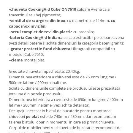
-chiuveta CookingAid Cube ON7610
culoare Avena ca si
travertinul sau bej pigmentat;
-ventilul de scurgere din inox
, cu diametrul de 114mm,
cu
capac inox invizibil;
–
setul complet de tevi din plastic
cu preaplin;
-bateria CookingAid Indiana
cu cap extractibil pe culoare avena
(vezi detalii baterie si schita dimensiuni la categoria baterii granit);
–
gratar protectie fund chiuveta
Ultragranit compatibil cu
modelul Cube 7610
;
–
cleme
montaj blat.
Greutate chiuveta impachetata: 20.40kg.
Dimensiunea exterioara a chiuvetei este de 760mm lungime /
500mm latime / 200mm inaltime.
Schita cu dimensiunile complete ale produsului este prezentata
intr-una din pozele produsului.
Dimensiunea interioara a cuvei este de 690mm lungime / 400mm
latime / 200mm inaltime (vezi schita detaliata).
Decupajul necesar in blatul de bucatarie pentru montarea
chiuvetei
pe blat
este de 740mm / 480mm, dar recomandam
taierea blatului doar in momentul in care ati primit chiuveta.
Corpul de mobilier pentru chiuveta de bucatarie recomandat de