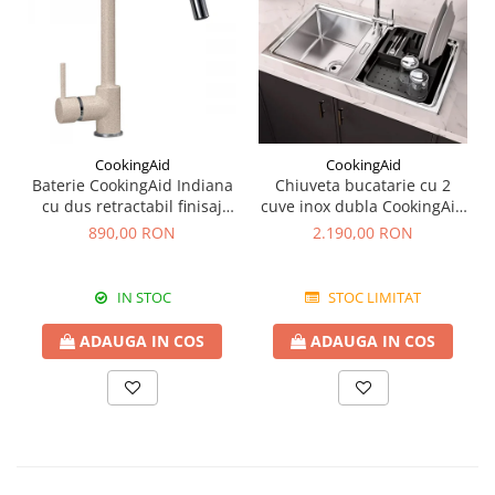
CookingAid
CookingAid
Baterie CookingAid Indiana
Chiuveta bucatarie cu 2
cu dus retractabil finisaj
cuve inox dubla CookingAid
granit Bej Pigmentat /
FUSION 86BB
890,00 RON
2.190,00 RON
Avena
IN STOC
STOC LIMITAT
ADAUGA IN COS
ADAUGA IN COS