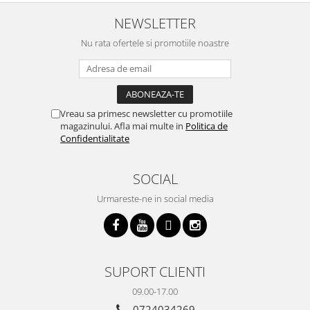
cratita...ma gandesc serios sa imi
buna, recomand cu drag !
v
cumpar si eu! Recomand mult !
m
NEWSLETTER
Nu rata ofertele si promotiile noastre
Vreau sa primesc newsletter cu promotiile
magazinului. Afla mai multe in
Politica de
Confidentialitate
SOCIAL
Urmareste-ne in social media
SUPORT CLIENTI
09.00-17.00
0724034269