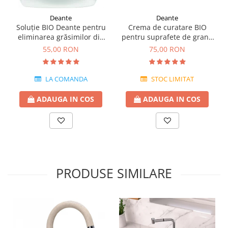
Deante
Deante
Soluție BIO Deante pentru
Crema de curatare BIO
eliminarea grăsimilor din
pentru suprafete de granit
bucătărie -chiuvete
Deante 250 ml
55,00 RON
75,00 RON
granit,ceramica si inox
LA COMANDA
STOC LIMITAT
ADAUGA IN COS
ADAUGA IN COS
PRODUSE SIMILARE