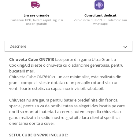
Livrare oriunde
Consultant dedicat
Parteneri DPD, livram rapid, sigur si
Zilnic intre 9.30-19.00 Telefonic sau
uneori gratuit!
whatsapp
Descriere
Chiuveta Cube ON7610
face parte din gama Ultra Granit a
CookingAid si este o chiuveta cu o adancime generoasa, pentru
bucatarii mari.
Chiuveta Cube ON7610 cu un aer minimalist, este realizata din
granit compozit si este dotata cu un preaplin rotund si cu un
ventil foarte estetic, cu capac inox invizibil, rabatabil.
Chiuveta nu are gaura pentru baterie predefinita din fabrica,
special, pentru a va da posibilitatea sa alegeti dvs locatia pe care
doriti sa montati bateria. La cerere, putem expedia chiuveta cu
gaura realizata la sediul nostru, gratuit, daca clientul specifica
orientarea dorita a cuvei.
SETUL
CUBE ON7610 INCLUDE: