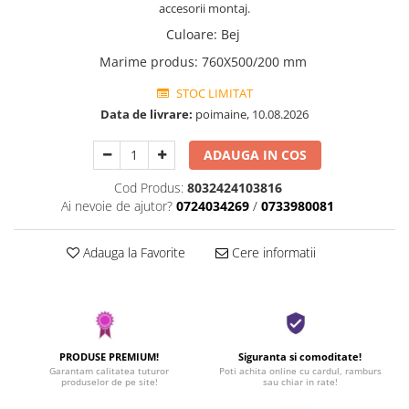
accesorii montaj.
Culoare
:
Bej
Marime produs
:
760X500/200 mm
STOC LIMITAT
Data de livrare:
poimaine, 10.08.2026
ADAUGA IN COS
Cod Produs:
8032424103816
Ai nevoie de ajutor?
0724034269
/
0733980081
Adauga la Favorite
Cere informatii
PRODUSE PREMIUM!
Siguranta si comoditate!
Garantam calitatea tuturor
Poti achita online cu cardul, ramburs
produselor de pe site!
sau chiar in rate!