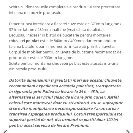
Schita cu dimensiunile complete ale produsului este prezentata
intr-una din pozele produsului.
Dimensiunea interioara a fiecarei cuve este de 379mm lungime /
371mm latime / 235mm inaltime (vezi schita detaliata).
Decupajul necesar in blatul de bucatarie pentru montarea
chiuvetei
pe blat
este de 840mm / 490mm, dar recomandam
taierea blatului doar in momentul in care ati primit chiuveta.
Corpul de mobilier pentru chiuveta de bucatarie recomandat de
producator este de 900mm lungime.
Schita pentru montarea chiuvetei pe blat este atasata intr-una
din pozele produsului.
Datorita dimensiunii si greutatii mari ale acestei chiuvete,
recomandam expedierea acesteia paletizat, transportata
in siguranta prin Pallex cu livrare la 24 h – 48 h, ca
alternativa la serviciul clasic de livrare prin curier. Astfel,
coletul este manevrat doar cu stivuitorul, nu se suprapune
si se evita manipularea necorespunzatoare / aruncarea /
trantirea / spargerea produsului. Costul transportului este
suportat partial de noi, dvs urmand sa platiti doar 120 lei
pentru acest serviciu de livrare Premium.