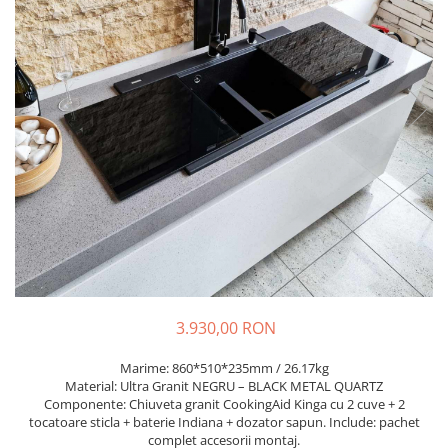
Prajitoare de paine
chiuvete
Combine frigorifice
Termostate si senzori Livolo
Rasnite de cafea
Sonerii electrice
Accesorii chiuvete bucatarie
Espressoare cafea
Roboti de bucatarie
Construieste singur
Gratar protectie chiuveta
Aparate de gatit-aragazuri
Spumarea laptelui
Scurgator farfurii
Module
Masina de spalat vase
Suporti burete
Panouri si rame
Accesorii
Tocatoare lemn si sticla
Seturi Electrocasnice
Sisteme de scurgere si cleme
Tavita scurgere vase/legume/fructe
Dispenser detergent
3.930,00 RON
Marime: 860*510*235mm / 26.17kg
Material: Ultra Granit NEGRU – BLACK METAL QUARTZ
Componente: Chiuveta granit CookingAid Kinga cu 2 cuve + 2
tocatoare sticla + baterie Indiana + dozator sapun. Include: pachet
complet accesorii montaj.