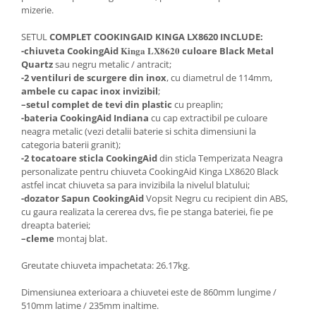
mizerie.
SETUL
COMPLET COOKINGAID KINGA LX8620 INCLUDE:
Kinga LX8620
-chiuveta CookingAid
culoare Black Metal
Quartz
sau negru metalic / antracit;
-2 ventiluri de scurgere din inox
, cu diametrul de 114mm,
ambele cu capac inox invizibil
;
–
setul complet de tevi din plastic
cu preaplin;
-bateria CookingAid Indiana
cu cap extractibil pe culoare
neagra metalic (vezi detalii baterie si schita dimensiuni la
categoria baterii granit);
-2 tocatoare sticla CookingAid
din sticla Temperizata Neagra
personalizate pentru chiuveta CookingAid Kinga LX8620 Black
astfel incat chiuveta sa para invizibila la nivelul blatului;
-dozator Sapun CookingAid
Vopsit Negru cu recipient din ABS,
cu gaura realizata la cererea dvs, fie pe stanga bateriei, fie pe
dreapta bateriei;
–
cleme
montaj blat.
Greutate chiuveta impachetata: 26.17kg.
Dimensiunea exterioara a chiuvetei este de 860mm lungime /
510mm latime / 235mm inaltime.