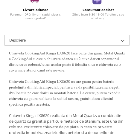
Livrare oriunde
Consultant dedicat
Parteneri DPD, livram rapid, sigur si
Zilnic intre 9.30-19.00 Telefonic sau
uneori gratuit!
whatsapp
Descriere
Chiuveta CookingAid Kinga LX8620 face parte din gama Metal Quartz
a CookingAid si este o chiuveta adanca cu 2 cuve dar cu separatorul
dintre cuve coborat/retras asadar poate fi folosita si ca o chiuveta cu o
cuva mare atunci cand este nevoie.
Chiuveta CookingAid Kinga LX8620 nu are gaura pentru baterie
predefinita din fabrica, special, pentru a va da posibilitatea sa alegeti
dvs locatia pe care doriti sa montati bateria. La cerere, putem expedia
chiuveta cu gaura realizata la sediul nostru, gratuit, daca clientul
specifica pozitia acesteia.
Chiuveta Kinga LX8620 realizata din Metal Quartz, o combinatie
de quartz cu granit si particule metalice de titanium, este una din
cele mai rezistente chiuvete de pe piata in ceea ce priveste
protectia impotriva zgarieturilor, petelor si a depunerilor de