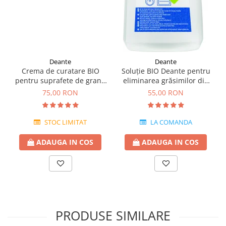
Deante
Deante
Crema de curatare BIO
Soluție BIO Deante pentru
pentru suprafete de granit
eliminarea grăsimilor din
Deante 250 ml
bucătărie -chiuvete
75,00 RON
55,00 RON
granit,ceramica si inox
STOC LIMITAT
LA COMANDA
ADAUGA IN COS
ADAUGA IN COS
PRODUSE SIMILARE