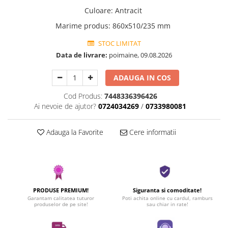
Culoare
:
Antracit
Marime produs
:
860x510/235 mm
STOC LIMITAT
Data de livrare:
poimaine, 09.08.2026
ADAUGA IN COS
Cod Produs:
7448336396426
Ai nevoie de ajutor?
0724034269
/
0733980081
Adauga la Favorite
Cere informatii
PRODUSE PREMIUM!
Siguranta si comoditate!
Garantam calitatea tuturor
Poti achita online cu cardul, ramburs
produselor de pe site!
sau chiar in rate!