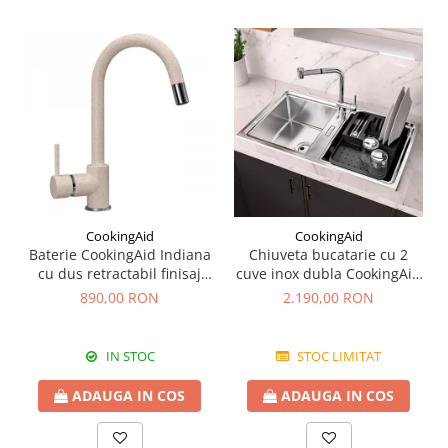
CookingAid
CookingAid
Baterie CookingAid Indiana
Chiuveta bucatarie cu 2
cu dus retractabil finisaj
cuve inox dubla CookingAid
granit Bej Pigmentat /
FUSION 86BB
890,00 RON
2.190,00 RON
Avena
IN STOC
STOC LIMITAT
ADAUGA IN COS
ADAUGA IN COS