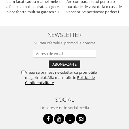
L-am facut cadou mamei mele si
Am cumparat setul pentru o
S
a fost cea mai inspirata alegere. Ii
bucatarie de vara de la o casa de
c
place foarte mult sa gatesca cu
vacanta. Se potriveste perfect in
c
acest aparat, fara efort si fara sa
decor, se curata perfect, este
v
trebuiasca sa tot invarta in
practic si util. Calitate foarte
b
cratita...ma gandesc serios sa imi
buna, recomand cu drag !
v
cumpar si eu! Recomand mult !
m
NEWSLETTER
Nu rata ofertele si promotiile noastre
Vreau sa primesc newsletter cu promotiile
magazinului. Afla mai multe in
Politica de
Confidentialitate
SOCIAL
Urmareste-ne in social media