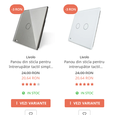
-3 RON
-3 RON
Livolo
Livolo
Panou din sticla pentru
Panou din sticla pentru
întrerupător tactil simplu
intrerupător tactil
Livolo
dublu,Livolo
24,00 RON
24,00 RON
20,64 RON
20,64 RON
IN STOC
IN STOC
VEZI VARIANTE
VEZI VARIANTE