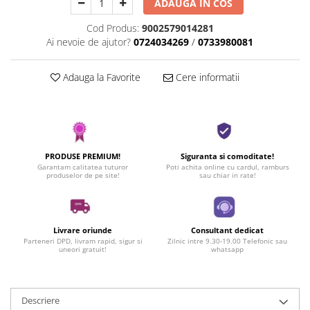
ADAUGA IN COS
Cod Produs:
9002579014281
Ai nevoie de ajutor?
0724034269
/
0733980081
Adauga la Favorite
Cere informatii
PRODUSE PREMIUM!
Siguranta si comoditate!
Garantam calitatea tuturor
Poti achita online cu cardul, ramburs
produselor de pe site!
sau chiar in rate!
Livrare oriunde
Consultant dedicat
Parteneri DPD, livram rapid, sigur si
Zilnic intre 9.30-19.00 Telefonic sau
uneori gratuit!
whatsapp
Descriere