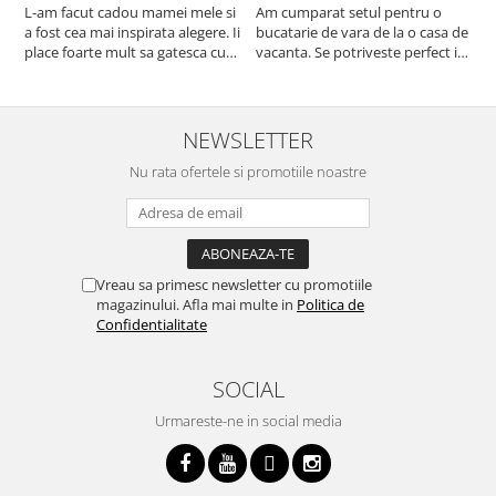
L-am facut cadou mamei mele si
Am cumparat setul pentru o
S
a fost cea mai inspirata alegere. Ii
bucatarie de vara de la o casa de
c
place foarte mult sa gatesca cu
vacanta. Se potriveste perfect in
c
acest aparat, fara efort si fara sa
decor, se curata perfect, este
v
trebuiasca sa tot invarta in
practic si util. Calitate foarte
b
cratita...ma gandesc serios sa imi
buna, recomand cu drag !
v
cumpar si eu! Recomand mult !
m
NEWSLETTER
Nu rata ofertele si promotiile noastre
Vreau sa primesc newsletter cu promotiile
magazinului. Afla mai multe in
Politica de
Confidentialitate
SOCIAL
Urmareste-ne in social media