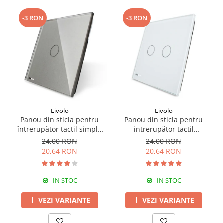
-3 RON
-3 RON
Livolo
Livolo
Panou din sticla pentru
Panou din sticla pentru
întrerupător tactil simplu
intrerupător tactil
Livolo
dublu,Livolo
24,00 RON
24,00 RON
20,64 RON
20,64 RON
IN STOC
IN STOC
VEZI VARIANTE
VEZI VARIANTE