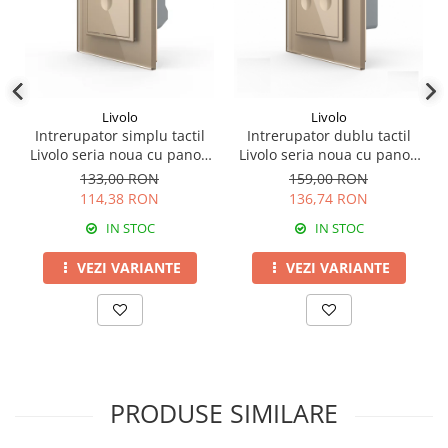
Livolo
Livolo
Intrerupator simplu tactil
Intrerupator dublu tactil
Livolo seria noua cu panou
Livolo seria noua cu panou
din sticla
din sticla
133,00 RON
159,00 RON
114,38 RON
136,74 RON
IN STOC
IN STOC
VEZI VARIANTE
VEZI VARIANTE
PRODUSE SIMILARE