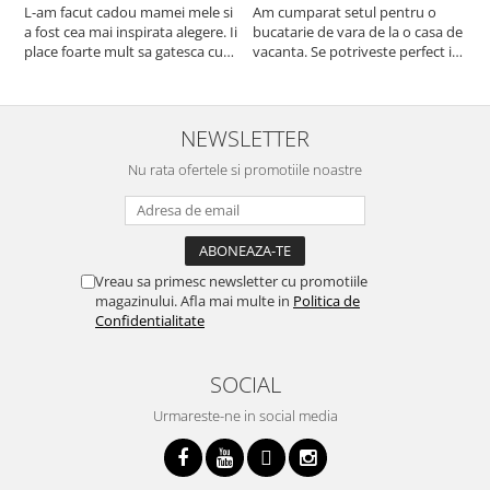
L-am facut cadou mamei mele si
Am cumparat setul pentru o
S
a fost cea mai inspirata alegere. Ii
bucatarie de vara de la o casa de
c
place foarte mult sa gatesca cu
vacanta. Se potriveste perfect in
c
acest aparat, fara efort si fara sa
decor, se curata perfect, este
v
trebuiasca sa tot invarta in
practic si util. Calitate foarte
b
cratita...ma gandesc serios sa imi
buna, recomand cu drag !
v
cumpar si eu! Recomand mult !
m
NEWSLETTER
Nu rata ofertele si promotiile noastre
Vreau sa primesc newsletter cu promotiile
magazinului. Afla mai multe in
Politica de
Confidentialitate
SOCIAL
Urmareste-ne in social media