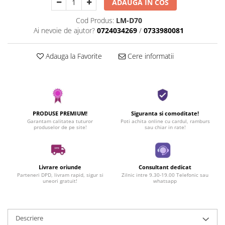
ADAUGA IN COS
Cod Produs:
LM-D70
Ai nevoie de ajutor?
0724034269
/
0733980081
Adauga la Favorite
Cere informatii
PRODUSE PREMIUM!
Siguranta si comoditate!
Garantam calitatea tuturor
Poti achita online cu cardul, ramburs
produselor de pe site!
sau chiar in rate!
Livrare oriunde
Consultant dedicat
Parteneri DPD, livram rapid, sigur si
Zilnic intre 9.30-19.00 Telefonic sau
uneori gratuit!
whatsapp
Descriere